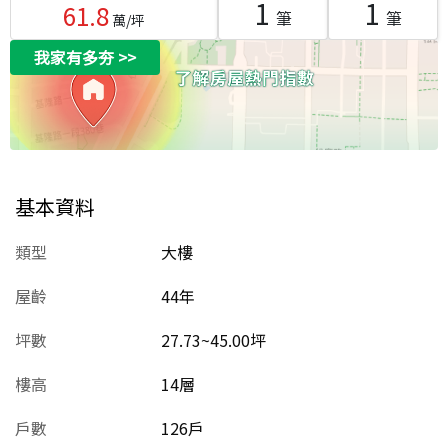
1
1
61.8
筆
筆
萬/坪
我家有多夯
>>
基本資料
類型
大樓
屋齡
44
年
坪數
27.73~45.00坪
樓高
14層
戶數
126戶