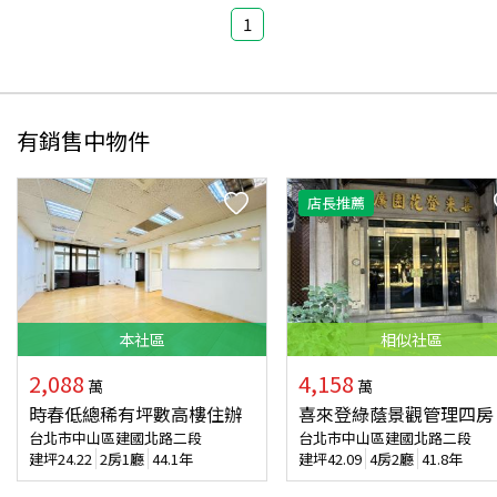
1
有銷售中物件
店長推薦
本
社區
相似
社區
2,088
4,158
萬
萬
時春低總稀有坪數高樓住辦
喜來登綠蔭景觀管理四房
台北市中山區建國北路二段
台北市中山區建國北路二段
建坪
24.22
2房1廳
44.1年
建坪
42.09
4房2廳
41.8年