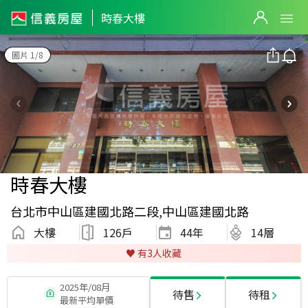
時春大樓
圖片 1/8
時春大樓
台北市中山區建國北路二段,中山區建國北路
大樓
126戶
44
年
14層
♥️ 有
3
人收藏
2025年/08月
待售
待租
最新平均單價