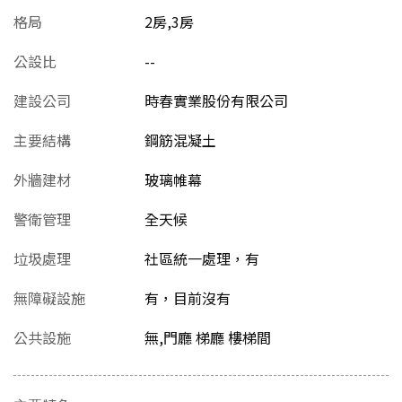
格局
2房,3房
公設比
--
建設公司
時春實業股份有限公司
主要結構
鋼筋混凝土
外牆建材
玻璃帷幕
警衛管理
全天候
垃圾處理
社區統一處理，有
無障礙設施
有，目前沒有
公共設施
無,門廳 梯廳 樓梯間