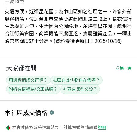
主要特色
交通方便，近榮星花園；為中山區知名社區之一。許多外部
顧客指名，位居台北市交通要道建國北路二段上，食衣住行
生活機能方便，生活圈內公園綠地，萬坪榮星花園，錦州街
合江街美食圈，商業機能不虞匱乏，實屬難得產品，一釋出
通常詢問度就十分高。(資料最後更新日：2025/10/16)
大家都在問
換一換
周邊近期成交行情？
社區有其他物件在售嗎？
附近有捷運站/公車站嗎？
社區有哪些公設？
本社區
成交價格
本表數值為系統運算結果，計算方式詳情請看
說明