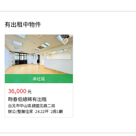
有出租中物件
本
社區
36,000
元
時春低總稀有出租
台北市中山區建國北路二段
辦公/整層住家
24.22
坪
2房1廳