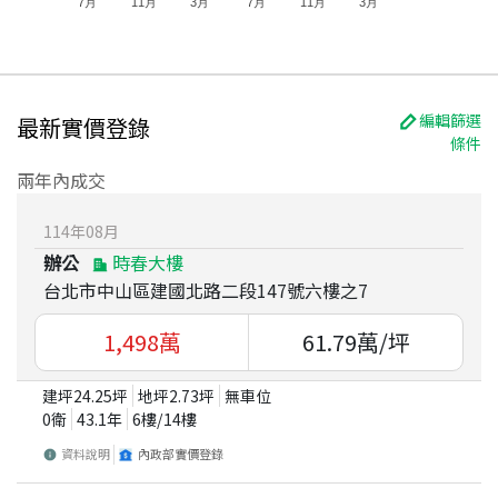
7月
11月
3月
7月
11月
3月
編輯篩選
最新實價登錄
條件
兩年內成交
114
年
08
月
辦公
時春大樓
台北市中山區建國北路二段147號六樓之7
1,498
萬
61.79
萬/坪
建坪
24.25
坪
地坪
2.73
坪
無車位
0衛
43.1
年
6
樓/
14
樓
資料說明
內政部實價登錄