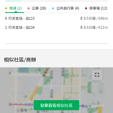
捷運
(
2
)
公車
(
28
)
公共自行車
(
4
)
停車場
(
12
)
0
行天宮站 - 出口3
8.5
分鐘 /
646m
1
行天宮站 - 出口4
8.5
分鐘 /
621m
相似社區/商辦
點擊觀看相似社區