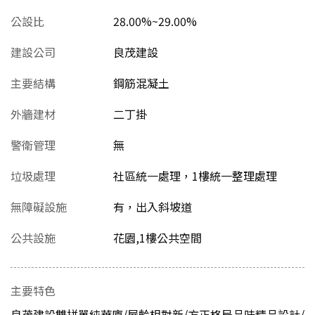
公設比
28.00%~29.00%
建設公司
良茂建設
主要結構
鋼筋混凝土
外牆建材
二丁掛
警衛管理
無
垃圾處理
社區統一處理，1樓統一整理處理
無障礙設施
有，出入斜坡道
公共設施
花園,1樓公共空間
主要特色
良茂建設雙拼單純華廈/屋齡相對新/方正格局品味精品設計/