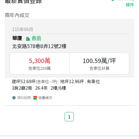
最新實價登錄
條件
兩年內成交
115
年
06
月
華廈
香茵
北安路578巷8弄12號2樓
5,300
萬
100.59
萬/坪
含車位250萬
含車位計算
建坪
52.69
坪
地坪
12.96
坪
有車位
(含車位
--
坪)
3房2廳2衛
26.4
年
2
樓/
6
樓
資料說明
信義成交
1