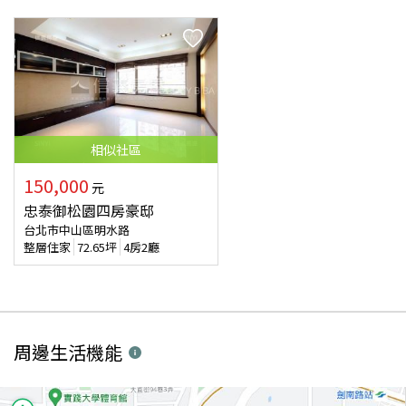
相似
社區
150,000
元
忠泰御松園四房豪邸
台北市中山區明水路
整層住家
72.65
坪
4房2廳
周邊生活機能