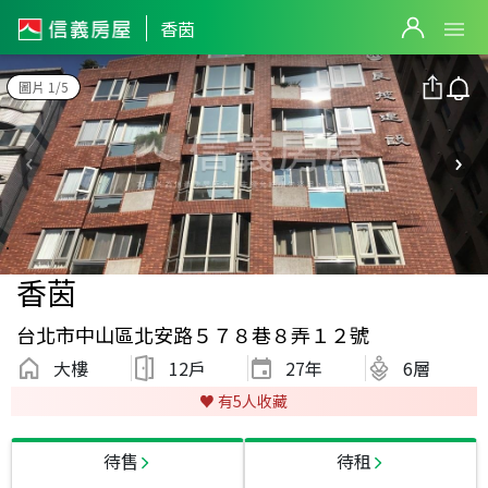
香茵
圖片 1/5
香茵
台北市中山區北安路５７８巷８弄１２號
大樓
12戶
27
年
6層
♥️ 有
5
人收藏
待售
待租