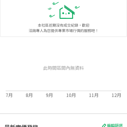
本社區
近期沒有成交紀錄，歡迎
洽詢專人為您提供專業市場行情的服務吧！
此時間區間內無資料
7
月
8
月
9
月
10
月
11
月
12
月
編輯篩選