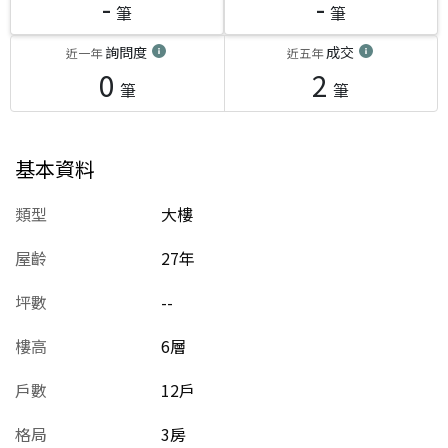
-
-
筆
筆
詢問度
成交
近一年
近五年
0
2
筆
筆
基本資料
類型
大樓
屋齡
27
年
坪數
--
樓高
6層
戶數
12戶
格局
3房