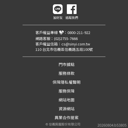
加好友
追蹤我們
客戶權益專線
：
0800-211-922
網路客服：
(02)2755-7666
客戶權益信箱：
cs@sinyi.com.tw
110 台北市信義區信義路五段100號
門市據點
服務條款
保障隱私權聲明
服務保障
網站地圖
資源網站
異業合作提案
©
信義房屋股份有限公司
20260804.b53805