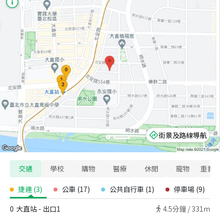
街景及路線導航
交通
學校
購物
醫療
休閒
寵物
重要
捷運
(
3
)
公車
(
17
)
公共自行車
(
1
)
停車場
(
9
)
0
大直站 - 出口1
4.5
分鐘 /
331m