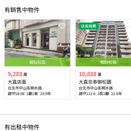
有銷售中物件
店長推薦
相似
社區
相似
社區
9,288
10,888
萬
萬
大直店面
大直忠泰御松園
台北市中山區明水路
台北市中山區明水路
建坪
58.08
1廳1衛
29.9年
建坪
112.6
3房2廳
22.6年
有出租中物件