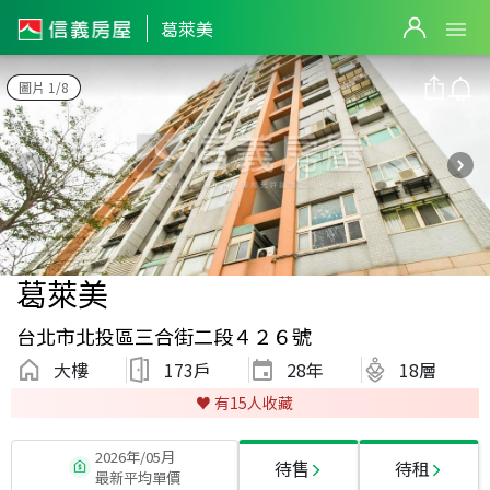
葛萊美
圖片 1/8
葛萊美
台北市北投區三合街二段４２６號
大樓
173戶
28
年
18層
♥️ 有
15
人收藏
2026年/05月
待售
待租
最新平均單價