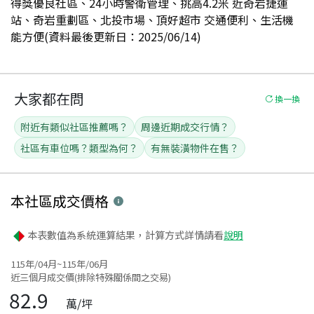
得獎優良社區、24小時警衛管理、挑高4.2米 近奇岩捷運
站、奇岩重劃區、北投市場、頂好超市 交通便利、生活機
能方便(資料最後更新日：2025/06/14)
大家都在問
換一換
附近有類似社區推薦嗎？
周邊近期成交行情？
社區有車位嗎？類型為何？
有無裝潢物件在售？
本社區
成交價格
本表數值為系統運算結果，計算方式詳情請看
說明
115年/04月~115年/06月
近三個月成交價(排除特殊關係間之交易)
82.9
萬/坪