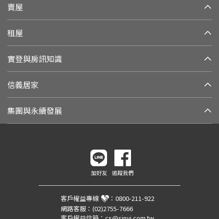
賣屋
租屋
實登與房訊知識
信義居家
集團與永續發展
加好友
追蹤我們
客戶權益專線
：
0800-211-922
網路客服：
(02)2755-7666
客戶權益信箱：
cs@sinyi.com.tw