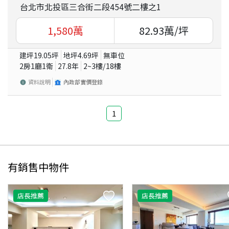
台北市北投區三合街二段454號二樓之1
1,580
萬
82.93
萬/坪
建坪
19.05
坪
地坪
4.69
坪
無車位
2房1廳1衛
27.8
年
2~3
樓/
18
樓
資料說明
內政部實價登錄
1
有銷售中物件
店長推薦
店長推薦