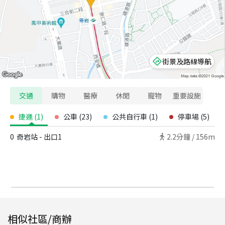
街景及路線導航
交通
購物
醫療
休閒
寵物
重要設施
捷運
(
1
)
公車
(
23
)
公共自行車
(
1
)
停車場
(
5
)
0
奇岩站 - 出口1
2.2
分鐘 /
156m
相似社區/商辦