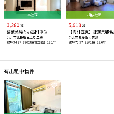
本
社區
相似
社區
3,280
5,918
萬
萬
葛萊美稀有挑高附車位
【奧林匹克】捷運景觀名
台北市北投區三合街二段
台北市北投區大業路
建坪
34.97
3房2廳(含加蓋)
28.1年
建坪
75.57
3房2廳
29.6年
有出租中物件