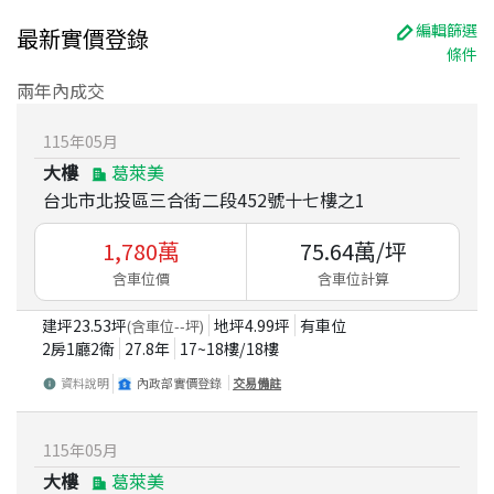
編輯篩選
最新實價登錄
條件
兩年內成交
115
年
05
月
大樓
葛萊美
台北市北投區三合街二段452號十七樓之1
1,780
萬
75.64
萬/坪
含車位價
含車位計算
建坪
23.53
坪
地坪
4.99
坪
有車位
(含車位
--
坪)
2房1廳2衛
27.8
年
17~18
樓/
18
樓
資料說明
內政部實價登錄
交易備註
115
年
05
月
大樓
葛萊美