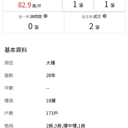
1
1
82.9
筆
筆
萬/坪
詢問度
成交
近一年
近五年
0
2
筆
筆
基本資料
類型
大樓
屋齡
28
年
坪數
--
樓高
18層
戶數
173戶
格局
2房,3房,樓中樓,1房