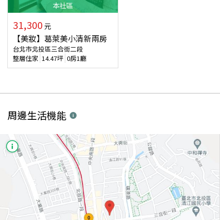
本
社區
31,300
元
【美妝】葛萊美小清新兩房
台北市北投區三合街二段
整層住家
14.47
坪
0房1廳
周邊生活機能