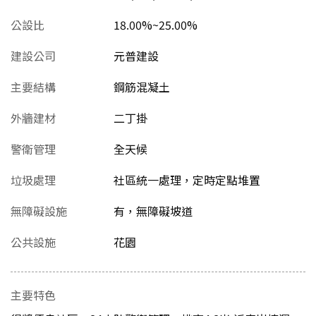
公設比
18.00%~25.00%
建設公司
元普建設
主要結構
鋼筋混凝土
外牆建材
二丁掛
警衛管理
全天候
垃圾處理
社區統一處理，定時定點堆置
無障礙設施
有，無障礙坡道
公共設施
花園
主要特色