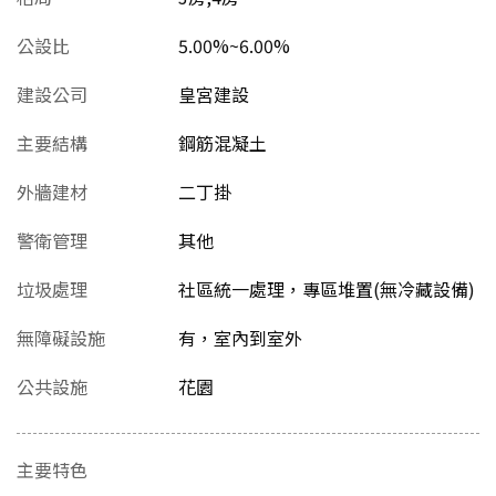
公設比
5.00%~6.00%
建設公司
皇宮建設
主要結構
鋼筋混凝土
外牆建材
二丁掛
警衛管理
其他
垃圾處理
社區統一處理，專區堆置(無冷藏設備)
無障礙設施
有，室內到室外
公共設施
花園
主要特色