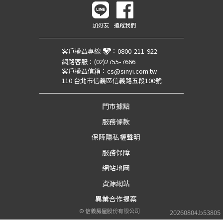
加好友
追蹤我們
客戶權益專線
：
0800-211-922
網路客服：
(02)2755-7666
客戶權益信箱：
cs@sinyi.com.tw
110 台北市信義區信義路五段100號
門市據點
服務條款
保障隱私權聲明
服務保障
網站地圖
資源網站
異業合作提案
©
信義房屋股份有限公司
20260804.b53805