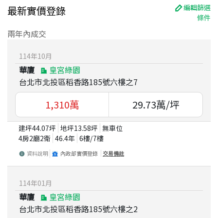
編輯篩選
最新實價登錄
條件
兩年內成交
114
年
10
月
華廈
皇宮綠園
台北市北投區稻香路185號六樓之7
1,310
萬
29.73
萬/坪
建坪
44.07
坪
地坪
13.58
坪
無車位
4房2廳2衛
46.4
年
6
樓/
7
樓
資料說明
內政部實價登錄
交易備註
114
年
01
月
華廈
皇宮綠園
台北市北投區稻香路185號六樓之2