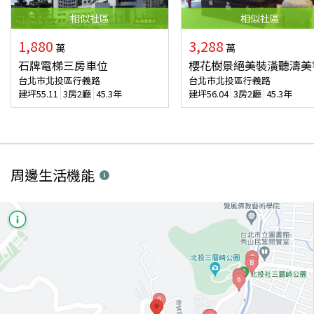
相似
社區
相似
社區
1,880
3,288
萬
萬
石牌電梯三房車位
櫻花樹景絕美裝潢聽濤美
台北市北投區行義路
台北市北投區行義路
建坪
55.11
3房2廳
45.3年
建坪
56.04
3房2廳
45.3年
周邊生活機能