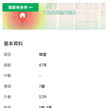
我家有多夯
>>
基本資料
類型
華廈
屋齡
47
年
坪數
--
樓高
7層
戶數
57戶
格局
3房,4房