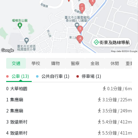
街景及路線導航
交通
學校
購物
醫療
金融
休閒
重要
公車
(
13
)
公共自行車
(
1
)
停車場
(
1
)
0
大華柏園
0.1
分鐘 /
6m
1
集應廟
3.1
分鐘 /
225m
2
集應廟
3.5
分鐘 /
249m
3
致遠新村
5.4
分鐘 /
412m
4
致遠新村
5.5
分鐘 /
411m