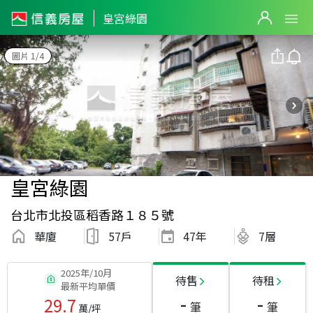
皇宮綠園
圖片 1/4
皇宮綠園
台北市北投區稻香路１８５號
華廈
57戶
47
年
7層
2025年/10月
待售
待租
最新平均單價
-
-
29.7
筆
筆
萬/坪