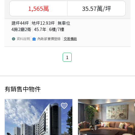
1,565
萬
35.57
萬/坪
建坪
44
坪
地坪
12.93
坪
無車位
4房2廳2衛
45.7
年
6
樓/
7
樓
資料說明
內政部實價登錄
交易備註
1
有銷售中物件