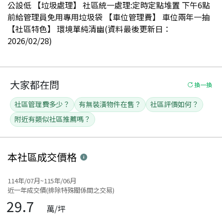
公設低 【垃圾處理】 社區統一處理:定時定點堆置 下午6點
前給管理員免用專用垃圾袋 【車位管理費】 車位兩年一抽
【社區特色】 環境單純清幽(資料最後更新日：
2026/02/28)
大家都在問
換一換
社區管理費多少？
有無裝潢物件在售？
社區評價如何？
附近有類似社區推薦嗎？
本社區
成交價格
114年/07月~115年/06月
近一年成交價(排除特殊關係間之交易)
29.7
萬/坪