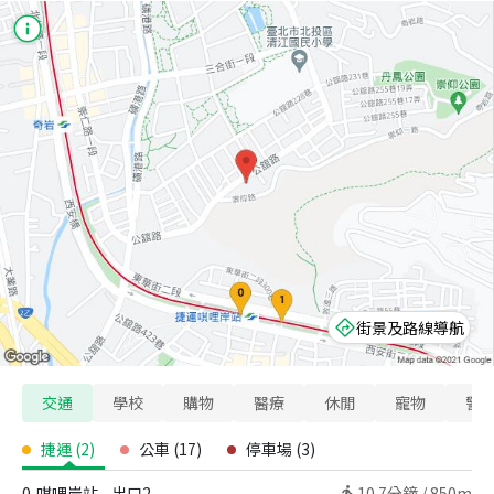
街景及路線導航
交通
學校
購物
醫療
休閒
寵物
警
捷運
(
2
)
公車
(
17
)
停車場
(
3
)
0
唭哩岸站 - 出口2
10.7
分鐘 /
850m