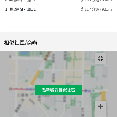
1
唭哩岸站 - 出口1
11.4
分鐘 /
921m
相似社區/商辦
點擊觀看相似社區