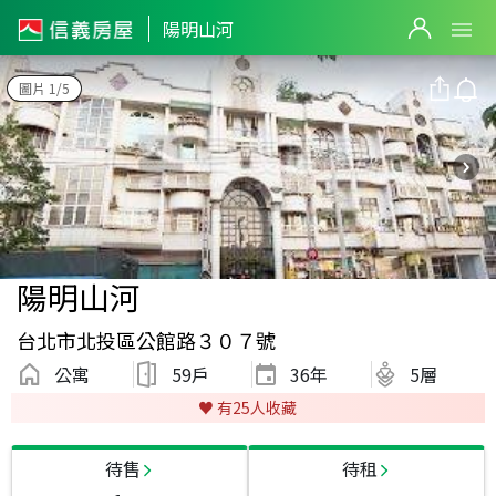
陽明山河
圖片 1/5
陽明山河
台北市北投區公館路３０７號
公寓
59戶
36
年
5層
♥️ 有
25
人收藏
待售
待租