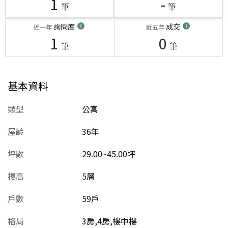
1
-
筆
筆
詢問度
成交
近一年
近五年
1
0
筆
筆
基本資料
類型
公寓
屋齡
36
年
坪數
29.00~45.00坪
樓高
5層
戶數
59戶
格局
3房,4房,樓中樓