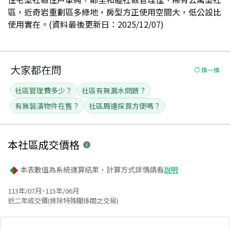
區，近奇岩重劃區多綠地，房型方正使用空間大，低公設比
使用實在。(資料最後更新日：2025/12/07)
大家都在問
換一換
社區管理費多少？
社區有無漏水問題？
有無裝潢物件在售？
社區周邊採買方便嗎？
本社區
成交價格
本表數值為系統運算結果，計算方式詳情請看
說明
113年/07月~115年/06月
近二年成交價(排除特殊關係間之交易)