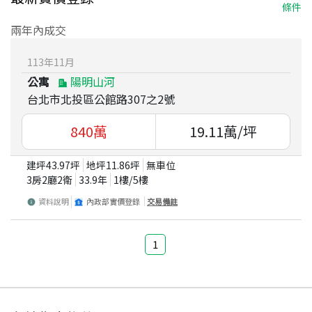
條件
兩年內成交
113
年
11
月
公寓
陽明山河
台北市北投區公館路307之2號
840
萬
19.11
萬/坪
建坪
43.97
坪
地坪
11.86
坪
無車位
3房2廳2衛
33.9
年
1
樓/
5
樓
資料說明
內政部實價登錄
交易備註
1