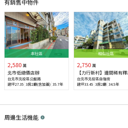
有銷售中物件
本
社區
相似
社區
2,580
2,750
萬
萬
北市低總價店辦
【力行新村】邊間稀有釋
台北市北投區公館路
台北市北投區自強街
建坪
27.35
3房2廳(含加蓋)
35.7年
建坪
33.45
3房2廳
34.5年
周邊生活機能