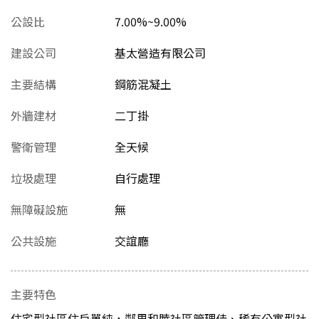
公設比
7.00%~9.00%
建設公司
基太營造有限公司
主要結構
鋼筋混凝土
外牆建材
二丁掛
警衛管理
全天候
垃圾處理
自行處理
無障礙設施
無
公共設施
交誼廳
主要特色
住宅型社區住戶單純，鄰里和睦社區管理佳、稀有公寓型社