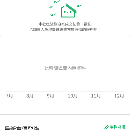
本社區
近期沒有成交紀錄，歡迎
洽詢專人為您提供專業市場行情的服務吧！
此時間區間內無資料
7
月
8
月
9
月
10
月
11
月
12
月
編輯篩選
最新實價登錄