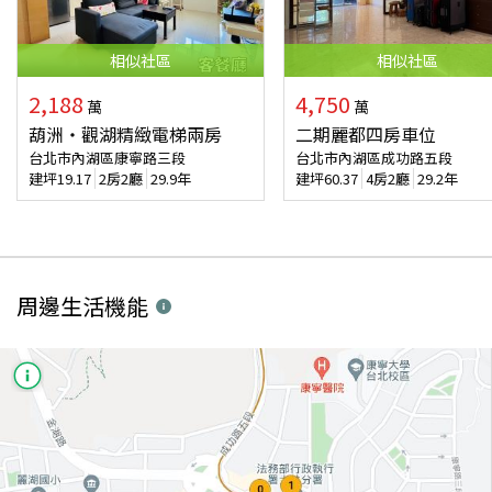
相似
社區
相似
社區
2,188
4,750
萬
萬
葫洲‧觀湖精緻電梯兩房
二期麗都四房車位
台北市內湖區康寧路三段
台北市內湖區成功路五段
建坪
19.17
2房2廳
29.9年
建坪
60.37
4房2廳
29.2年
周邊生活機能