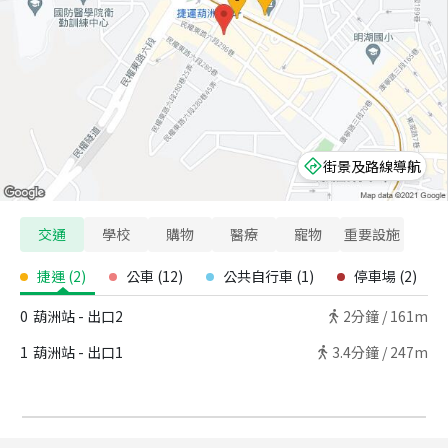
街景及路線導航
交通
學校
購物
醫療
寵物
重要設施
捷運
(
2
)
公車
(
12
)
公共自行車
(
1
)
停車場
(
2
)
0
葫洲站 - 出口2
2
分鐘 /
161m
1
葫洲站 - 出口1
3.4
分鐘 /
247m