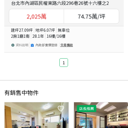
台北市內湖區民權東路六段296巷26號十六樓之2
2,025
萬
74.75
萬/坪
建坪
27.09
坪
地坪
6.07
坪
無車位
2房1廳1衛
28.1
年
16
樓/
16
樓
資料說明
內政部實價登錄
交易備註
1
有銷售中物件
店長推薦