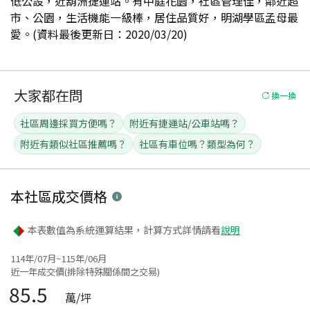
低公設，近葫洲捷運站。有中庭花園，社區管理佳，鄰近超
市、公園，生活機能一級棒，居住品質好，明湖學區孟母最
愛。(資料最後更新日：2020/03/20)
大家都在問
換一換
社區周邊採買方便嗎？
附近有捷運站/公車站嗎？
附近有類似社區推薦嗎？
社區有車位嗎？類型為何？
本社區
成交價格
本表數值為系統運算結果，計算方式詳情請看
說明
114年/07月~115年/06月
近一年成交價(排除特殊關係間之交易)
85.5
萬/坪