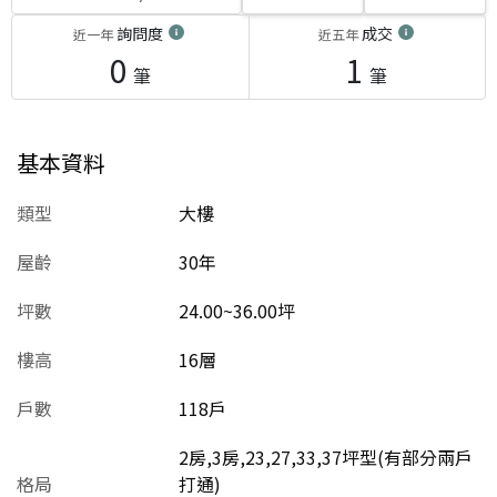
詢問度
成交
近一年
近五年
0
1
筆
筆
基本資料
類型
大樓
屋齡
30
年
坪數
24.00~36.00坪
樓高
16層
戶數
118戶
2房,3房,23,27,33,37坪型(有部分兩戶
格局
打通)