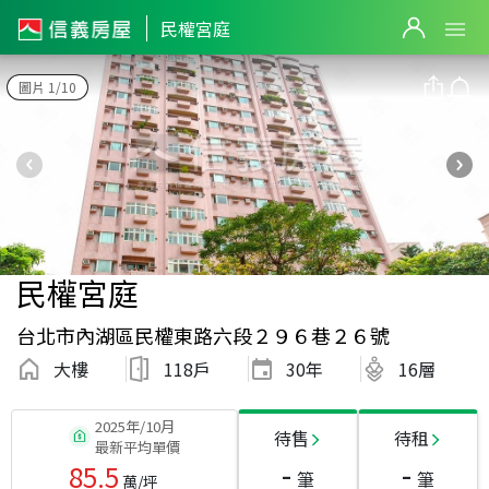
民權宮庭
圖片 1/10
民權宮庭
台北市內湖區民權東路六段２９６巷２６號
大樓
118戶
30
年
16層
2025年/10月
待售
待租
最新平均單價
-
-
85.5
筆
筆
萬/坪