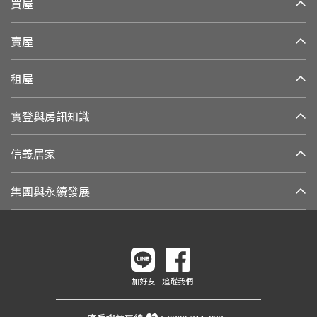
買屋
賣屋
租屋
實登與房訊知識
信義居家
集團與永續發展
加好友
追蹤我們