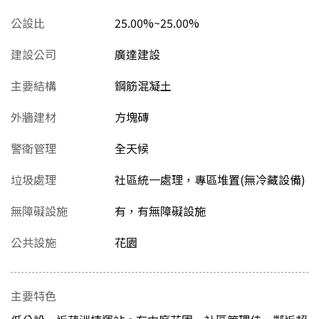
公設比
25.00%~25.00%
建設公司
廣達建設
主要結構
鋼筋混凝土
外牆建材
方塊磚
警衛管理
全天候
垃圾處理
社區統一處理，專區堆置(無冷藏設備)
無障礙設施
有，有無障礙設施
公共設施
花園
主要特色