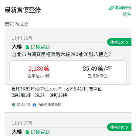
編輯篩選
最新實價登錄
條件
兩年內成交
114
年
10
月
移轉
2
次
大樓
民權宮庭
台北市內湖區民權東路六段296巷26號八樓之2
2,280
萬
85.49
萬/坪
含車位250萬
已扣除車位
建坪
38.83
坪
地坪
5.41
坪
有車位
(含車位
15.09
坪)
2房2廳1衛
29.3
年
8
樓/
16
樓
資料說明
內政部實價登錄
113
年
07
月
移轉
3
次
大樓
民權宮庭