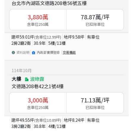
台北市內湖區文德路208巷56號五樓
3,880
萬
78.87
萬/坪
含車位250萬
已扣除車位
建坪
59.01
坪
地坪
9.58
坪
有車位
(含車位
12.99
坪)
2房2廳2衛
30.9
年
5
樓/
11
樓
資料說明
內政部實價登錄
交易備註
114
年
10
月
大樓
波綠露
文德路208巷42之1號4樓
3,000
萬
71.13
萬/坪
含車位250萬
已扣除車位
建坪
49.55
坪
地坪
8.24
坪
有車位
(含車位
10.89
坪)
3房2廳2衛
30.8
年
4
樓/
11
樓