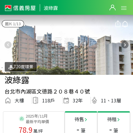
波綠露
圖片 1/13
720度環景
波綠露
台北市內湖區文德路２０８巷４０號
大樓
118戶
32
年
11、13層
2025年/11月
待售
待租
最新平均單價
-
-
78.9
筆
筆
萬/坪