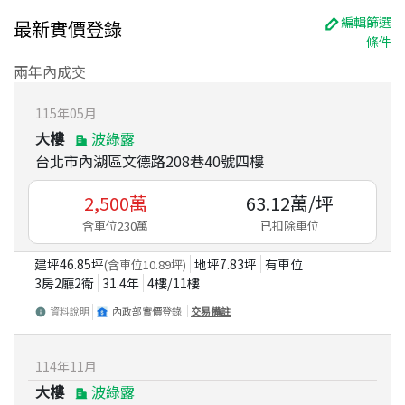
編輯篩選
最新實價登錄
條件
兩年內成交
115
年
05
月
大樓
波綠露
台北市內湖區文德路208巷40號四樓
2,500
萬
63.12
萬/坪
含車位230萬
已扣除車位
建坪
46.85
坪
地坪
7.83
坪
有車位
(含車位
10.89
坪)
3房2廳2衛
31.4
年
4
樓/
11
樓
資料說明
內政部實價登錄
交易備註
114
年
11
月
大樓
波綠露