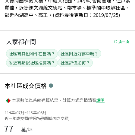
文德商圈標的大樓，中庭大花園、24小時警衛管理、住戶素
質佳，近捷運文湖線文德站、鄰市場、標準鬧中取靜社區、
鄰近內湖高中、高工。(資料最後更新日：2019/07/25)
大家都在問
換一換
社區有其他物件在售嗎？
社區附近好停車嗎？
附近有類似社區推薦嗎？
社區評價如何？
本社區
成交價格
本表數值為系統運算結果，計算方式詳情請看
說明
114年/07月~115年/06月
近一年成交價(排除特殊關係間之交易)
77
萬/坪