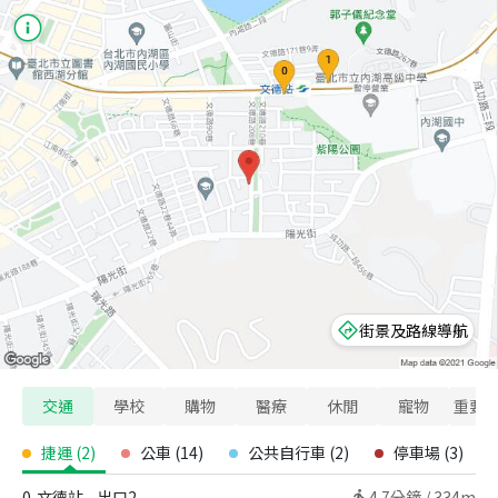
街景及路線導航
交通
學校
購物
醫療
休閒
寵物
重要
捷運
(
2
)
公車
(
14
)
公共自行車
(
2
)
停車場
(
3
)
0
文德站 - 出口2
4.7
分鐘 /
334m