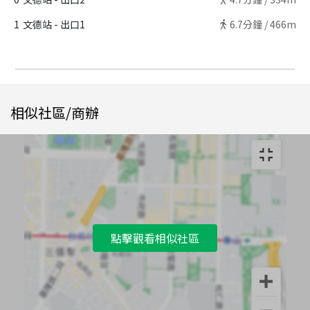
1
文德站 - 出口1
6.7
分鐘 /
466m
相似社區/商辦
點擊觀看相似社區