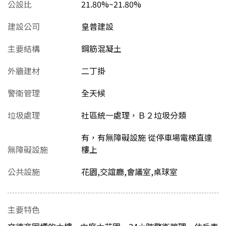
公設比
21.80%~21.80%
建設公司
皇普建設
主要結構
鋼筋混凝土
外牆建材
二丁掛
警衛管理
全天候
垃圾處理
社區統一處理，Ｂ２垃圾分類
有，有無障礙設施 從停車場電梯直達
無障礙設施
樓上
公共設施
花園,交誼廳,會議室,桌球室
主要特色