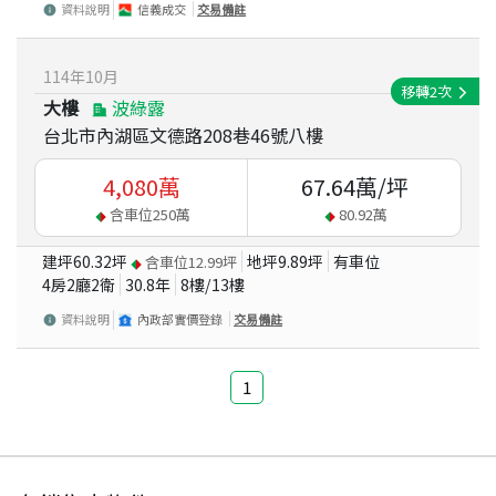
資料說明
信義成交
交易備註
114
年
10
月
移轉
2
次
大樓
波綠露
台北市內湖區文德路208巷46號八樓
4,080
萬
67.64
萬/坪
含車位
250
萬
80.92
萬
建坪
60.32
坪
地坪
9.89
坪
有車位
含車位
12.99
坪
4房2廳2衛
30.8
年
8
樓/
13
樓
資料說明
內政部實價登錄
交易備註
1