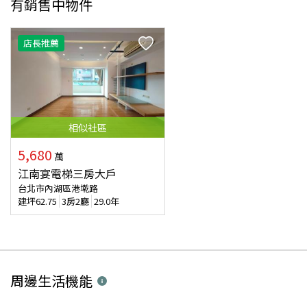
有銷售中物件
店長推薦
相似
社區
5,680
萬
江南宴電梯三房大戶
台北市內湖區港墘路
建坪
62.75
3房2廳
29.0年
周邊生活機能