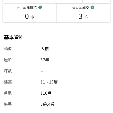
詢問度
成交
近一年
近五年
0
3
筆
筆
基本資料
類型
大樓
屋齡
32
年
坪數
--
樓高
11、13層
戶數
118戶
格局
3房,4房