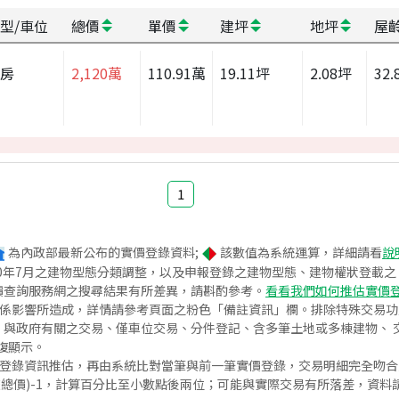
型/車位
總價
單價
建坪
地坪
屋
套房
2,120
萬
110.91
萬
19.11
坪
2.08
坪
32.
1
為內政部最新公布的實價登錄資料;
該數值為系統運算，詳細請看
說
020年7月之建物型態分類調整，以及申報登錄之建物型態、建物權狀登載
價查詢服務網之搜尋結果有所差異，請斟酌參考。
看看我們如何推估實價
關係影響所造成，詳情請參考頁面之粉色「備註資訊」欄。排除特殊交易
與政府有關之交易、僅車位交易、分件登記、含多筆土地或多棟建物、 交
復顯示。
價登錄資訊推估，再由系統比對當筆與前一筆實價登錄，交易明細完全吻
交總價)-1，計算百分比至小數點後兩位；可能與實際交易有所落差，資料