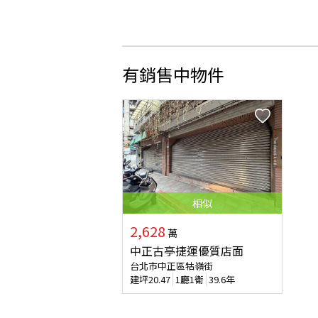
有銷售中物件
相似
2,628
萬
中正古亭捷運優質店面
台北市中正區牯嶺街
建坪
20.47
1廳1衛
39.6年