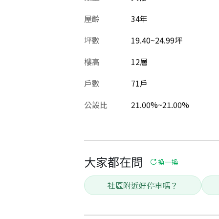
屋齡
34
年
坪數
19.40~24.99坪
樓高
12層
戶數
71戶
公設比
21.00%~21.00%
大家都在問
換一換
社區附近好停車嗎？