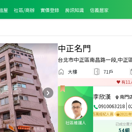
租屋
社區/商辦
實價登錄
房訊知識
信義居家
中正名門
台北市中正區南昌路一段,中正
大樓
71戶
♥️ 有
11
李欣漢
南門
0910063218
0
023年6月業績破百萬經紀人員
2022年9月業績破百萬經紀人員
2021年9月業
社區維護人
已成交賣
54組