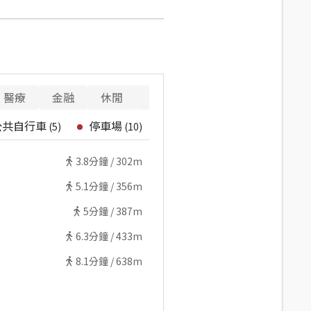
醫療
金融
休閒
寵物
警消
重要設施
公共自行車
停車場
(
5
)
(
10
)
3.8
分鐘 /
302m
5.1
分鐘 /
356m
5
分鐘 /
387m
6.3
分鐘 /
433m
8.1
分鐘 /
638m