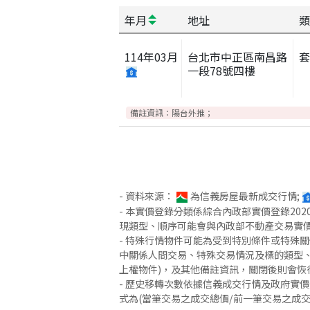
年月
地址
類
114
年
03
月
台北市中正區南昌路
一段78號四樓
備註資訊：
陽台外推；
- 資料來源：
為信義房屋最新成交行情;
- 本實價登錄分類係綜合內政部實價登錄2
現類型、順序可能會與內政部不動產交易實
- 特殊行情物件可能為受到特別條件或特殊
中關係人間交易、特殊交易情況及標的類型、
上權物件)，及其他備註資訊，關閉後則會恢
- 歷史移轉次數依據信義成交行情及政府實
式為(當筆交易之成交總價/前一筆交易之成