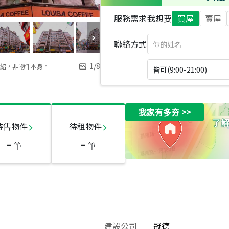
服務需求
我想要
買屋
賣屋
聯絡方式
1
/
8
紹，非物件本身。
皆可(9:00-21:00)
我家有多夯
>>
待售物件
待租物件
-
-
筆
筆
建設公司
冠德