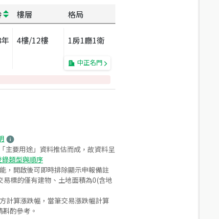
齡
樓層
格局
8
年
4
樓/
12
樓
1房1廳1衛
中正名門
明
之「主要用途」資料推估而成，故資料呈
登錄類型與順序
功能，開啟後可即時排除顯示申報備註
易標的僅有建物、土地面積為0(含地
合方計算漲跌幅，當筆交易漲跌幅計算
請斟酌參考。