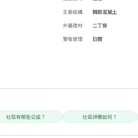
主要結構
鋼筋混凝土
外牆建材
二丁掛
警衛管理
日間
社區有哪些公設？
社區評價如何？