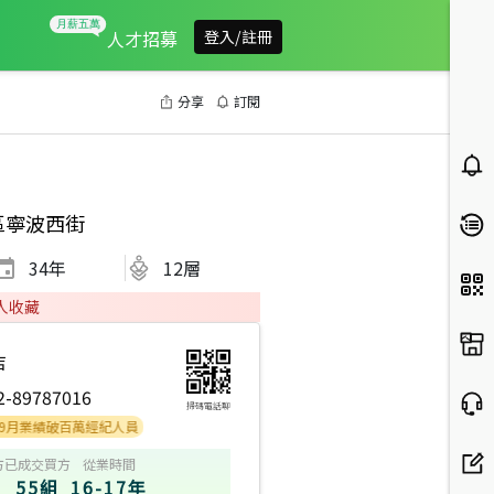
人才招募
登入/註冊
分享
訂閱
區寧波西街
34
年
12層
人收藏
店
2-89787016
掃碼電話聊
績破百萬經紀人員
方
已成交買方
從業時間
55組
16-17年