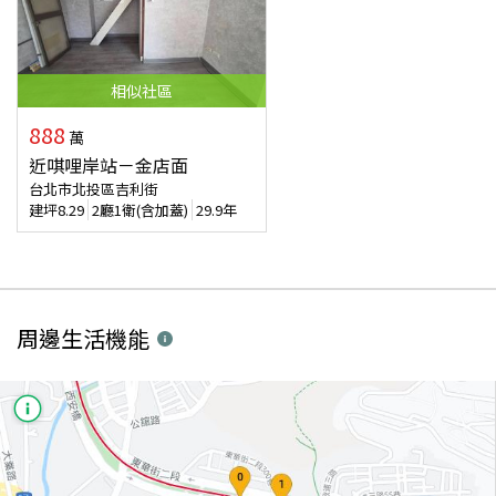
相似
社區
888
萬
近唭哩岸站－金店面
台北市北投區吉利街
建坪
8.29
2廳1衛(含加蓋)
29.9年
周邊生活機能