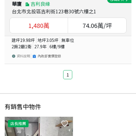
華廈
吉利良緣
台北市北投區吉利街123巷30號六樓之1
1,480
萬
74.06
萬/坪
建坪
19.98
坪
地坪
3.05
坪
無車位
2房2廳1衛
27.9
年
6
樓/
9
樓
資料說明
內政部實價登錄
1
有銷售中物件
店長推薦