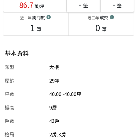
-
-
86.7
筆
筆
萬/坪
詢問度
成交
近一年
近五年
1
0
筆
筆
基本資料
類型
大樓
屋齡
29
年
坪數
40.00~40.00坪
樓高
9層
戶數
43戶
格局
2房,3房