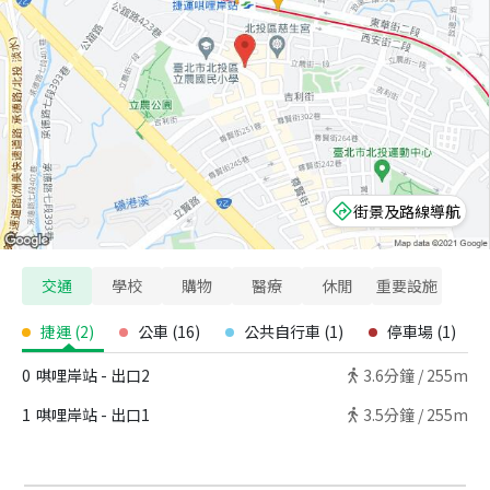
街景及路線導航
交通
學校
購物
醫療
休閒
重要設施
捷運
(
2
)
公車
(
16
)
公共自行車
(
1
)
停車場
(
1
)
0
唭哩岸站 - 出口2
3.6
分鐘 /
255m
1
唭哩岸站 - 出口1
3.5
分鐘 /
255m