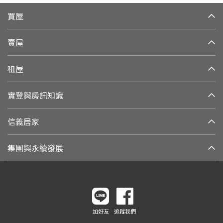
買屋
賣屋
租屋
實登與房訊知識
信義居家
集團與永續發展
加好友
追蹤我們