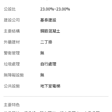
公設比
23.00%~23.00%
建設公司
基泰建設
主要結構
鋼筋混凝土
外牆建材
二丁掛
警衛管理
無
垃圾處理
自行處理
無障礙設施
無
公共設施
地下室電梯
主要特色