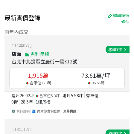
編輯篩選
最新實價登錄
條件
兩年內成交
114
年
07
月
移轉
3
次
店面
吉利良緣
台北市北投區立農街一段312號
1,915
萬
73.61
萬/坪
含車位
120
萬
86.65
萬
建坪
26.02
坪
地坪
5.58
坪
有車位
含車位
5.3
坪
0衛
28.5
年
1
樓/
9
樓
資料說明
內政部實價登錄
交易備註
113
年
12
月
移轉
2
次