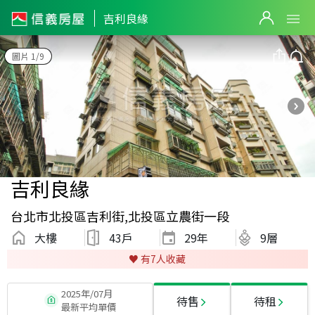
吉利良緣
圖片 1/9
吉利良緣
台北市北投區吉利街,北投區立農街一段
大樓
43戶
29
年
9層
♥️ 有
7
人收藏
2025年/07月
待售
待租
最新平均單價