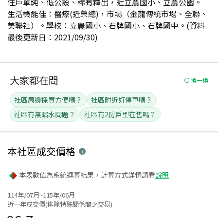
住戶單純、低公設、稀有釋出，近立農國小、立農公園。
生活機能佳：醫療(近榮總)，市場（金龍傳統市場、全聯、
美聯社）。學校：立農國小、石牌國小、石牌國中。(資料
最後更新日：2021/09/30)
大家都在問
換一換
社區周邊採買方便嗎？
社區附近好停車嗎？
社區有無漏水問題？
社區有2房戶型在售嗎？
本社區
成交價格
本表數值為系統運算結果，計算方式詳情請看
說明
114年/07月~115年/06月
近一年成交價(排除特殊關係間之交易)