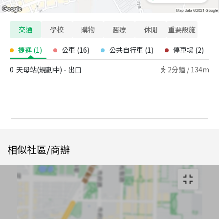
交通
學校
購物
醫療
休閒
重要設施
捷運
(
1
)
公車
(
16
)
公共自行車
(
1
)
停車場
(
2
)
0
天母站(規劃中) - 出口
2
分鐘 /
134m
相似社區/商辦