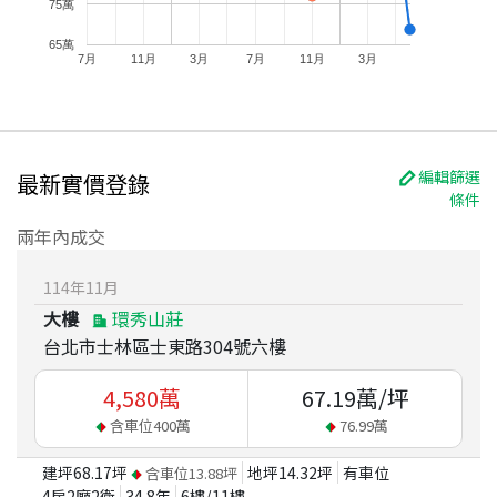
75萬
65萬
7月
11月
3月
7月
11月
3月
編輯篩選
最新實價登錄
條件
兩年內成交
114
年
11
月
大樓
環秀山莊
台北市士林區士東路304號六樓
4,580
萬
67.19
萬/坪
含車位
400
萬
76.99
萬
建坪
68.17
坪
地坪
14.32
坪
有車位
含車位
13.88
坪
4房2廳2衛
34.8
年
6
樓/
11
樓