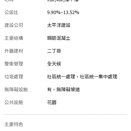
公設比
9.90%~13.52%
建設公司
太平洋建設
主要結構
鋼筋混凝土
外牆建材
二丁掛
警衛管理
全天候
垃圾處理
社區統一處理，社區統一集中處理
無障礙設施
有，無障礙坡道
公共設施
花園
主要特色