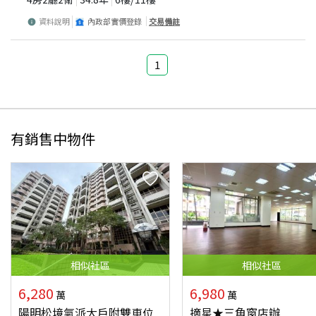
資料說明
內政部實價登錄
交易備註
1
有銷售中物件
相似
社區
相似
社區
6,280
6,980
萬
萬
陽明松境氣派大戶附雙車位
摘星★三角窗店辦