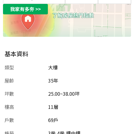
我家有多夯
>>
基本資料
類型
大樓
屋齡
35
年
坪數
25.00~38.00坪
樓高
11層
戶數
69戶
格局
3房,4房,樓中樓