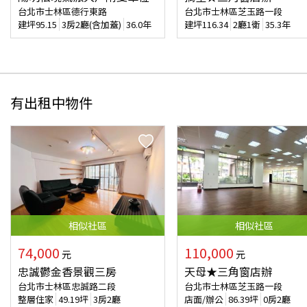
台北市士林區德行東路
台北市士林區芝玉路一段
建坪
95.15
3房2廳(含加蓋)
36.0年
建坪
116.34
2廳1衛
35.3年
有出租中物件
相似
社區
相似
社區
74,000
110,000
元
元
忠誠鬱金香景觀三房
天母★三角窗店辦
台北市士林區忠誠路二段
台北市士林區芝玉路一段
整層住家
49.19
坪
3房2廳
店面/辦公
86.39
坪
0房2廳