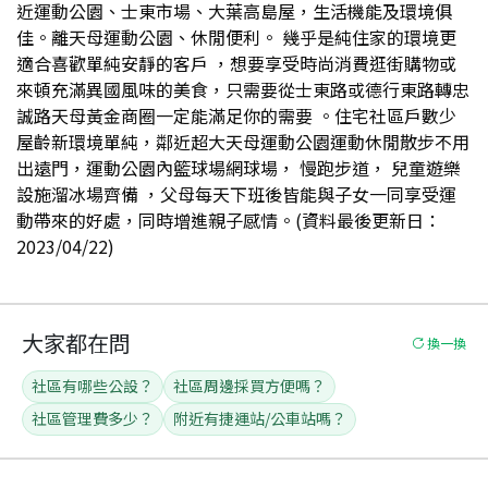
近運動公園、士東市場、大葉高島屋，生活機能及環境俱
佳。離天母運動公園、休閒便利。 幾乎是純住家的環境更
適合喜歡單純安靜的客戶 ，想要享受時尚消費逛街購物或
來頓充滿異國風味的美食，只需要從士東路或德行東路轉忠
誠路天母黃金商圈一定能滿足你的需要 。住宅社區戶數少
屋齡新環境單純，鄰近超大天母運動公園運動休閒散步不用
出遠門，運動公園內籃球場網球場， 慢跑步道， 兒童遊樂
設施溜冰場齊備 ，父母每天下班後皆能與子女一同享受運
動帶來的好處，同時增進親子感情。(資料最後更新日：
2023/04/22)
大家都在問
換一換
社區有哪些公設？
社區周邊採買方便嗎？
社區管理費多少？
附近有捷運站/公車站嗎？