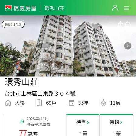
環秀山莊
圖片 1/12
環秀山莊
台北市士林區士東路３０４號
大樓
69戶
35
年
11層
2025年/11月
待售
待租
最新平均單價
-
-
77
筆
筆
萬/坪