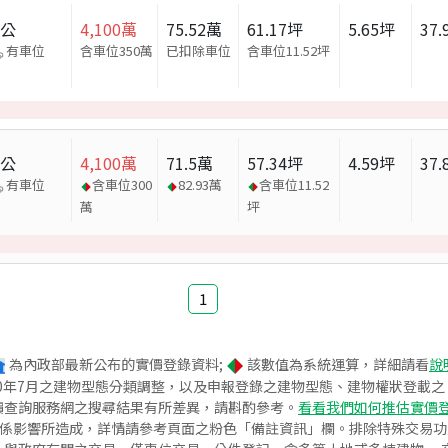
辦公
4,100
萬
75.52
萬
61.17
坪
5.65
坪
37.
有車位
含車位350萬
已扣除車位
含車位
11.52
坪
辦公
4,100
萬
71.5
萬
57.34
坪
4.59
坪
37.
有車位
含車位
300
82.93
萬
含車位
11.52
萬
坪
1
為內政部最新公布的實價登錄資料;
該數值為系統運算，詳細請看
說
020年7月之建物型態分類調整，以及申報登錄之建物型態、建物權狀登載
價查詢服務網之搜尋結果有所差異，請斟酌參考。
看看我們如何推估實價
關係影響所造成，詳情請參考頁面之粉色「備註資訊」欄。排除特殊交易