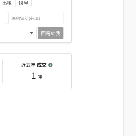
出租
租屋
回電給我
近五年
成交
1
筆