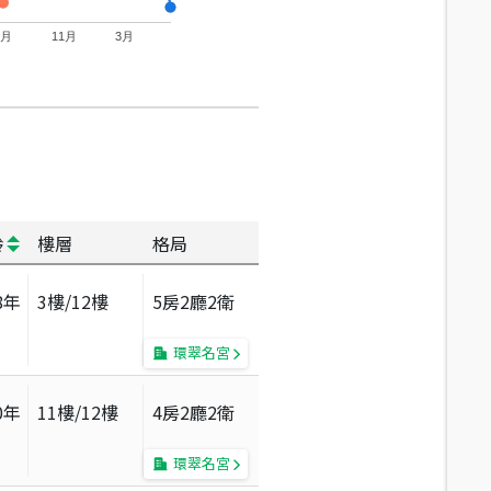
7月
11月
3月
齡
樓層
格局
8
年
3
樓/
12
樓
5房2廳2衛
環翠名宮
0
年
11
樓/
12
樓
4房2廳2衛
環翠名宮