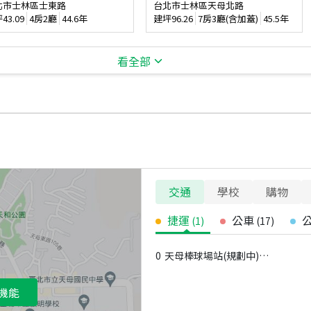
北市士林區士東路
台北市士林區天母北路
坪
43.09
4房2廳
44.6年
建坪
96.26
7房3廳(含加蓋)
45.5年
看全部
交通
學校
購物
捷運
公車
(
1
)
(
17
)
0
天母棒球場站(規劃中) - 出口
機能