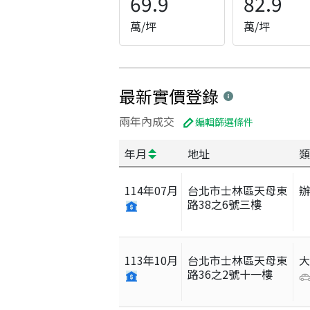
69.9
82.9
萬/坪
萬/坪
最新實價登錄
兩年內成交
編輯篩選條件
年月
地址
類
114
年
07
月
台北市士林區天母東
路38之6號三樓
113
年
10
月
台北市士林區天母東
路36之2號十一樓