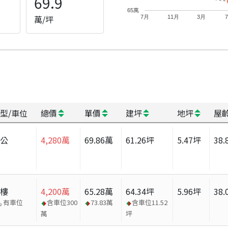
69.9
65萬
萬/坪
7月
11月
3月
型/車位
總價
單價
建坪
地坪
屋
辦公
4,280
萬
69.86
萬
61.26
坪
5.47
坪
38.
大樓
4,200
萬
65.28
萬
64.34
坪
5.96
坪
38.
有車位
含車位
300
73.83
萬
含車位
11.52
萬
坪