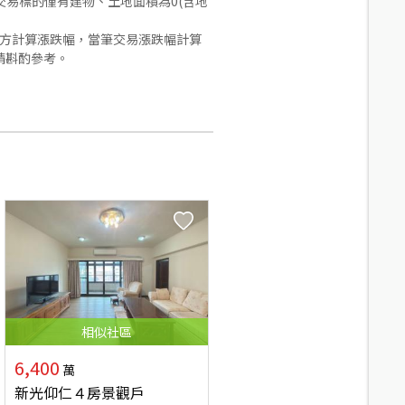
易標的僅有建物、土地面積為0(含地
合方計算漲跌幅，當筆交易漲跌幅計算
請斟酌參考。
相似
社區
6,400
萬
新光仰仁４房景觀戶