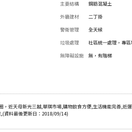
主要結構
鋼筋混凝土
外牆建材
二丁掛
警衛管理
全天候
垃圾處理
社區統一處理，專區
無障礙設施
無，有階梯
，近天母新光三越,華琪市場,購物飲食方便,生活機能完善,近運
(資料最後更新日：2018/09/14)