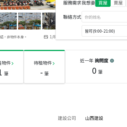
服務需求
我想要
買屋
賣屋
聯絡方式
皆可(9:00-21:00)
1
/
8
紹，非物件本身。
近一年
詢問度
售物件
待租物件
0
1
-
筆
筆
筆
建設公司
山西建設