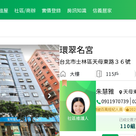
租屋
社區/商辦
實價登錄
房訊知識
信義居家
環翠名宮
台北市士林區天母東路３６號
大樓
115戶
朱慧雅
天母
0911970739
0
2025年6月業績破百萬經紀人員
2024年3月業績破百萬經紀人員
2024年12
社區維護人
已成交賣
110組