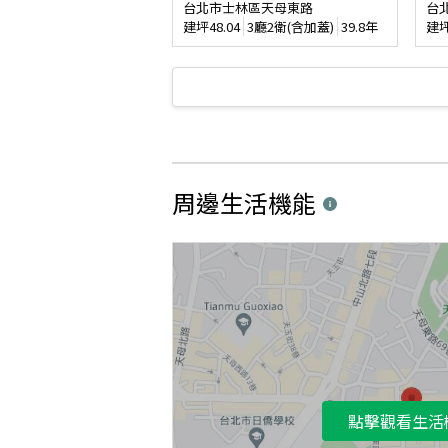
台北市士林區天母東路
台
建坪
48.04
3廳2衛(含加蓋)
39.8年
建
周邊生活機能
點擊觀看生活