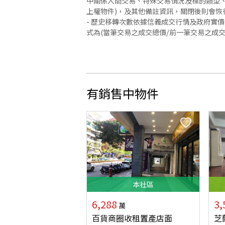
中關係人間交易、特殊交易情況及標的類型、
上權物件)，及其他備註資訊，關閉後則會恢
- 歷史移轉次數依據信義成交行情及政府實
式為(當筆交易之成交總價/前一筆交易之成
有銷售中物件
本
社區
6,288
3,
萬
百貨商圈收租置產店面
芝