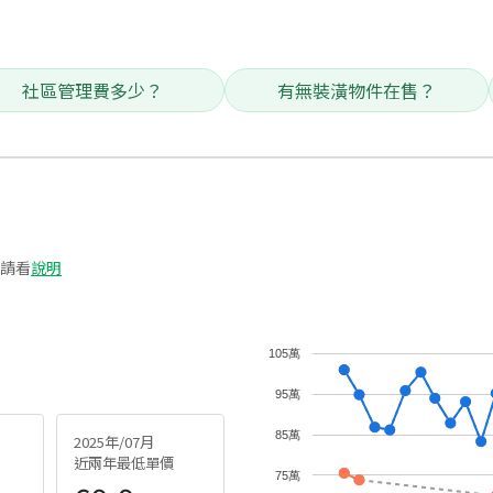
社區管理費多少？
有無裝潢物件在售？
請看
說明
105萬
95萬
85萬
2025年/07月
近兩年最低單價
75萬