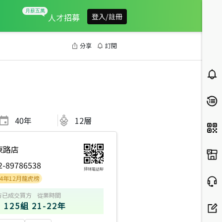
人才招募
登入/註冊
分享
訂閱
40
年
12層
東路店
2-89786538
掃碼電話聊
月龍虎榜
方
已成交買方
從業時間
125組
21-22年