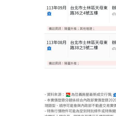
113
年
09
月
台北市士林區天母東
路36之4號五樓
備註資訊：
陽臺外推；其他增建；
113
年
08
月
台北市士林區天母東
路38之5號二樓
備註資訊：
陽臺外推；
- 資料來源：
為信義房屋最新成交行情;
- 本實價登錄分類係綜合內政部實價登錄2
現類型、順序可能會與內政部不動產交易實
- 特殊行情物件可能為受到特別條件或特殊