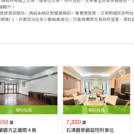
與政府有關之交易、僅車位交易、分件登記、含多筆土地或多棟建物、 交
復顯示。
價登錄資訊推估，再由系統比對當筆與前一筆實價登錄，交易明細完全吻
交總價)-1，計算百分比至小數點後兩位；可能與實際交易有所落差，資料
相似
社區
相似
社區
550
7,880
萬
萬
蘭園方正邊間４房
石濤園景觀庭院附車位