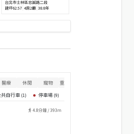
台北市士林區忠誠路二段
建坪
62.57
4房2廳
38.8年
醫療
休閒
寵物
重要設施
公共自行車
停車場
(
1
)
(
9
)
4.8
分鐘 /
393m