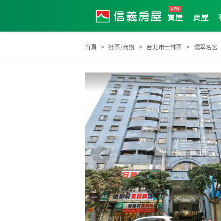
買屋
賣屋
首頁
社區/商辦
台北市士林區
環翠名宮
2025年6月區業績TOP2
2024年12月區成件TOP2