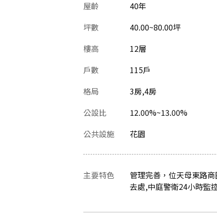
屋齡
40
年
坪數
40.00~80.00坪
樓高
12層
戶數
115戶
格局
3房,4房
公設比
12.00%~13.00%
公共設施
花園
主要特色
管理完善，位天母東路商圈
去處,中庭警衛24小時監控,