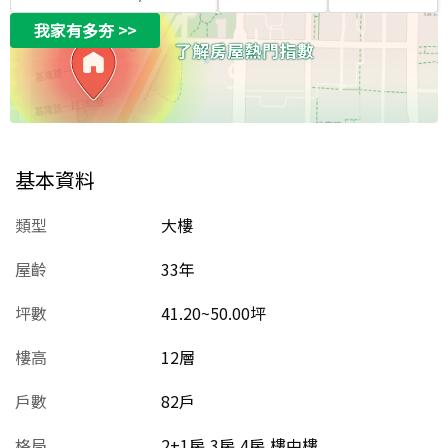
我家有多夯
>>
基本資料
類型
大樓
屋齡
33
年
坪數
41.20~50.00坪
樓高
12層
戶數
82戶
格局
2+1房,3房,4房,樓中樓