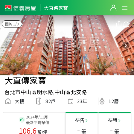
大直傳家寶
圖片 1/9
大直傳家寶
台北市中山區明水路,中山區北安路
大樓
82戶
33
年
12層
2024年/11月
待售
待租
最新平均單價
-
-
106.6
筆
筆
萬/坪