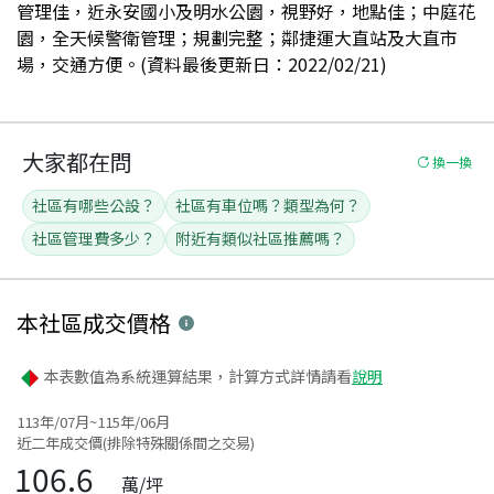
管理佳，近永安國小及明水公園，視野好，地點佳；中庭花
園，全天候警衛管理；規劃完整；鄰捷運大直站及大直市
場，交通方便。(資料最後更新日：2022/02/21)
大家都在問
換一換
社區有哪些公設？
社區有車位嗎？類型為何？
社區管理費多少？
附近有類似社區推薦嗎？
本社區
成交價格
本表數值為系統運算結果，計算方式詳情請看
說明
113年/07月~115年/06月
近二年成交價(排除特殊關係間之交易)
106.6
萬/坪