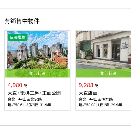
有銷售中物件
店長推薦
相似
社區
相似
社區
4,980
9,288
萬
萬
大直⭐電梯三房⭐正面公園
大直店面
台北市中山區北安路
台北市中山區明水路
建坪
58.61
3房2廳
31.9年
建坪
58.08
1廳1衛
29.9年