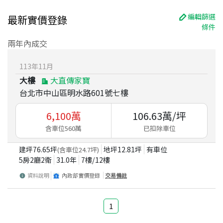
編輯篩選
最新實價登錄
條件
兩年內成交
113
年
11
月
大樓
大直傳家寶
台北市中山區明水路601號七樓
6,100
萬
106.63
萬/坪
含車位560萬
已扣除車位
建坪
76.65
坪
地坪
12.81
坪
有車位
(含車位
24.7
坪)
5房2廳2衛
31.0
年
7
樓/
12
樓
資料說明
內政部實價登錄
交易備註
1