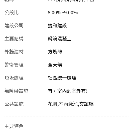
公設比
8.00%~9.00%
建設公司
捷和建設
主要結構
鋼筋混凝土
外牆建材
方塊磚
警衛管理
全天候
垃圾處理
社區統一處理
無障礙設施
有，室內到室外有!
公共設施
花園,室內泳池,交誼廳
主要特色