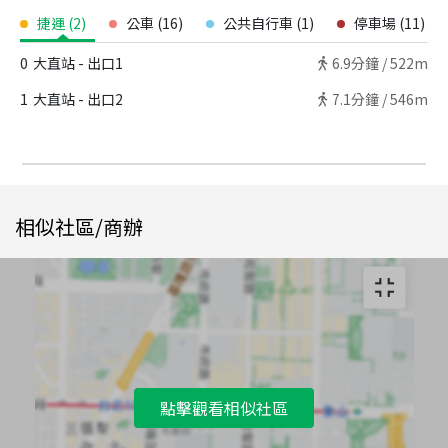
捷運
(
2
)
公車
(
16
)
公共自行車
(
1
)
停車場
(
11
)
0
大直站 - 出口1
6.9
分鐘 /
522m
1
大直站 - 出口2
7.1
分鐘 /
546m
相似社區/商辦
點擊觀看相似社區