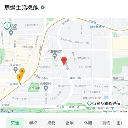
周邊生活機能
街景及路線導航
交通
學校
購物
醫療
休閒
寵物
重要