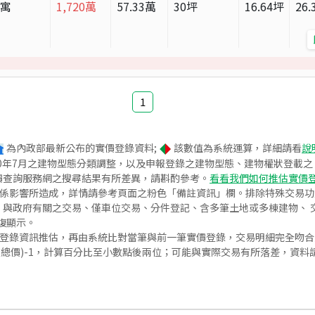
公寓
1,720
萬
57.33
萬
30
坪
16.64
坪
26.
1
為內政部最新公布的實價登錄資料;
該數值為系統運算，詳細請看
說
020年7月之建物型態分類調整，以及申報登錄之建物型態、建物權狀登載
價查詢服務網之搜尋結果有所差異，請斟酌參考。
看看我們如何推估實價
關係影響所造成，詳情請參考頁面之粉色「備註資訊」欄。排除特殊交易
與政府有關之交易、僅車位交易、分件登記、含多筆土地或多棟建物、 交
復顯示。
價登錄資訊推估，再由系統比對當筆與前一筆實價登錄，交易明細完全吻
交總價)-1，計算百分比至小數點後兩位；可能與實際交易有所落差，資料