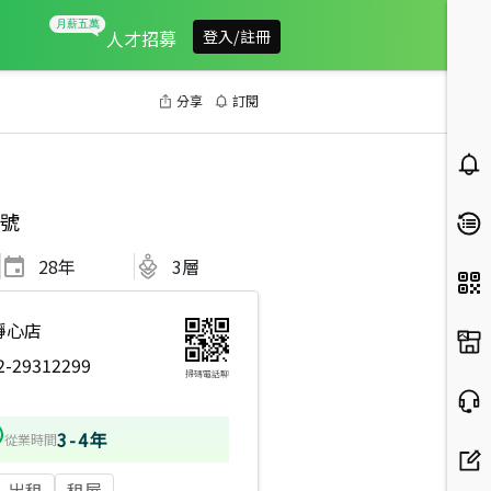
人才招募
登入/註冊
分享
訂閱
號
28
年
3層
靜心店
2-29312299
掃碼電話聊
3-4年
從業時間
出租
租屋