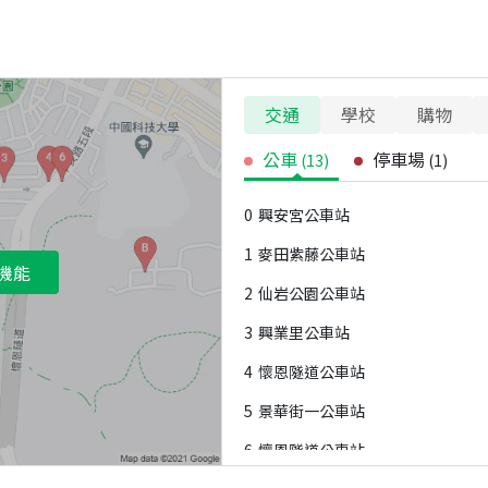
交通
學校
購物
公車
停車場
(
13
)
(
1
)
0
興安宮公車站
1
麥田紫藤公車站
機能
2
仙岩公園公車站
3
興業里公車站
4
懷恩隧道公車站
5
景華街一公車站
6
懷恩隧道公車站