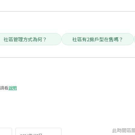
社區管理方式為何？
社區有2房戶型在售嗎？
請看
說明
此時間區