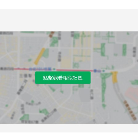
7
景華街一公車站
8
景華街公車站
9
景華街公車站
A
興隆公園公車站
B
興得閱覽室公車站
C
興隆市場公車站
點擊觀看相似社區