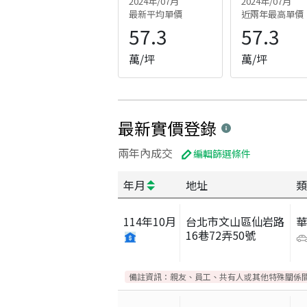
2024年/07月
2024年/07月
最新平均單價
近兩年最高單價
57.3
57.3
萬/坪
萬/坪
最新實價登錄
兩年內成交
編輯篩選條件
年月
地址
類
114
年
10
月
台北市文山區仙岩路
16巷72弄50號
備註資訊：
親友、員工、共有人或其他特殊關係