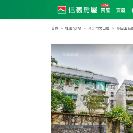
買屋
賣屋
首頁
社區/商辦
台北市文山區
麥田山莊