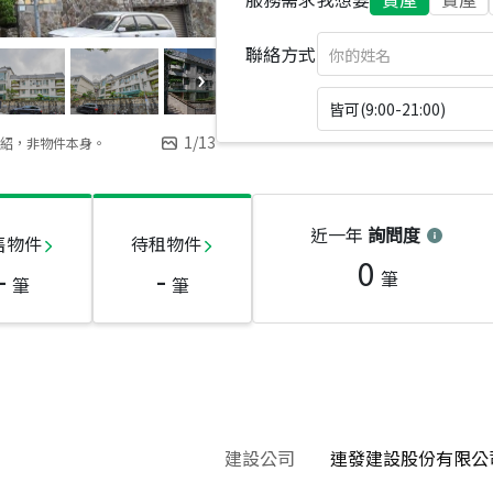
聯絡方式
皆可(9:00-21:00)
1
/
13
紹，非物件本身。
近一年
詢問度
售物件
待租物件
0
-
-
筆
筆
筆
建設公司
連發建設股份有限公