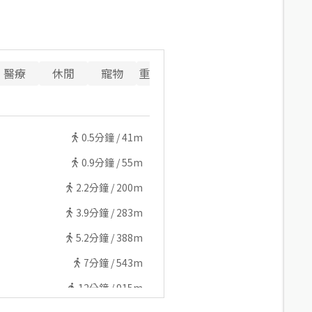
醫療
休閒
寵物
重要設施
0.5
分鐘 /
41m
0.9
分鐘 /
55m
2.2
分鐘 /
200m
3.9
分鐘 /
283m
5.2
分鐘 /
388m
7
分鐘 /
543m
12
分鐘 /
915m