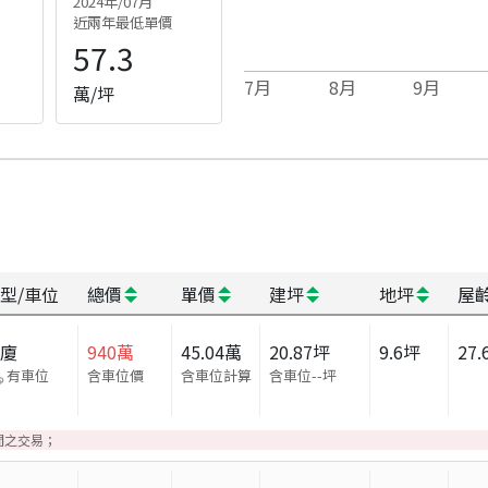
2024年/07月
近兩年最低單價
57.3
7
月
8
月
9
月
萬/坪
型/車位
總價
單價
建坪
地坪
屋
華廈
940
萬
45.04
萬
20.87
坪
9.6
坪
27.
有車位
含車位價
含車位計算
含車位
--
坪
間之交易；