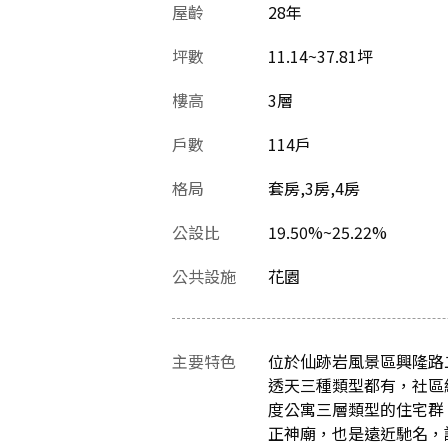
屋齡
28
年
坪數
11.14~37.81坪
樓高
3層
戶數
114戶
格局
套房,3房,4房
公設比
19.50%~25.22%
公共設施
花園
主要特色
位於仙跡岩風景區興隆路
透天三種類型都有，社區
度公寓三層類型的住宅群
正神廟，也是遠近馳名，護