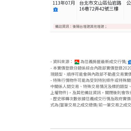
113
年
07
月
台北市文山區仙岩路
16巷72弄42號三樓
備註資訊：
後陽台增建其他增建；
- 資料來源：
為信義房屋最新成交行情;
- 本實價登錄分類係綜合內政部實價登錄2
現類型、順序可能會與內政部不動產交易實
- 特殊行情物件可能為受到特別條件或特殊
中關係人間交易、特殊交易情況及標的類型、
上權物件)，及其他備註資訊，關閉後則會恢
- 歷史移轉次數依據信義成交行情及政府實
式為(當筆交易之成交總價/前一筆交易之成