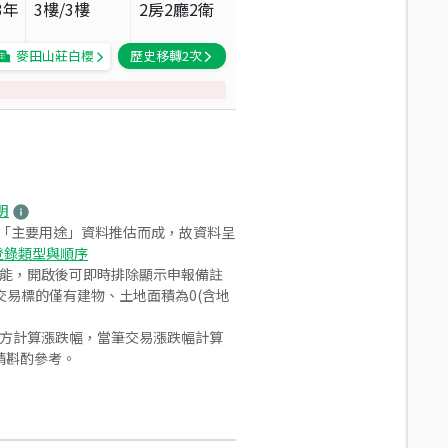
3
年
3
樓/
3
樓
2房2廳2衛
麥田山莊白櫻
歷史移轉
2
次
明
之「主要用途」資料推估而成，故資料呈
登錄類型與順序
功能，開啟後可即時排除顯示申報備註
易標的僅有建物、土地面積為0(含地
合方計算漲跌幅，當筆交易漲跌幅計算
請斟酌參考。