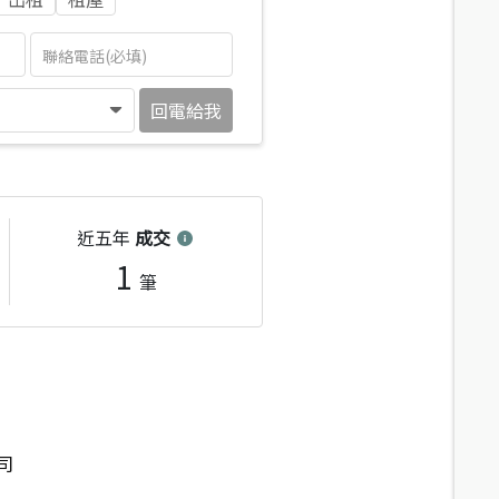
回電給我
近五年
成交
1
筆
司