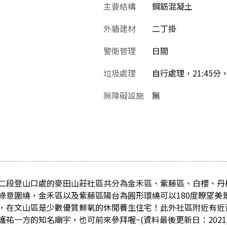
主要結構
鋼筋混凝土
外牆建材
二丁掛
警衛管理
日間
垃圾處理
自行處理，21:45
無障礙設施
無
二段登山口處的麥田山莊社區共分為金禾區、紫藤區、白櫻、丹
綠意圍繞，金禾區以及紫藤區陽台為圓形環繞可以180度瞭望美
，在文山區是少數優質鮮氧的休閒養生住宅！此外社區附近有近
祐一方的知名廟宇，也可前來參拜喔~(資料最後更新日：2021/09