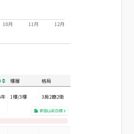
10
月
11
月
12
月
齡
樓層
格局
6
年
1
樓/
3
樓
3房2廳2衛
麥田山莊白櫻