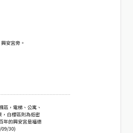
分，興安宮旁。
楓區，電梯、公寓、
景，白櫻區則為低密
百年的興安宮是福德
/30)