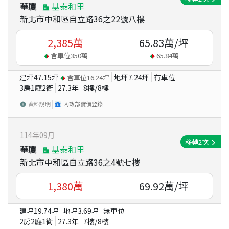
華廈
基泰和里
新北市中和區自立路36之22號八樓
2,385
萬
65.83
萬/坪
含車位
350
萬
65.84
萬
建坪
47.15
坪
地坪
7.24
坪
有車位
含車位
16.24
坪
3房1廳2衛
27.3
年
8
樓/
8
樓
資料說明
內政部實價登錄
114
年
09
月
移轉
2
次
華廈
基泰和里
新北市中和區自立路36之4號七樓
1,380
萬
69.92
萬/坪
建坪
19.74
坪
地坪
3.69
坪
無車位
2房2廳1衛
27.3
年
7
樓/
8
樓