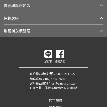
實登與房訊知識
信義居家
集團與永續發展
加好友
追蹤我們
客戶權益專線
：
0800-211-922
網路客服：
(02)2755-7666
客戶權益信箱：
cs@sinyi.com.tw
110 台北市信義區信義路五段100號
門市據點