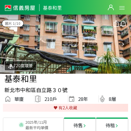
基泰和里
圖片 1/10
720度環景
基泰和里
新北市中和區自立路３０號
華廈
210戶
28
年
8層
♥️ 有
2
人收藏
2025年/11月
待售
待租
最新平均單價