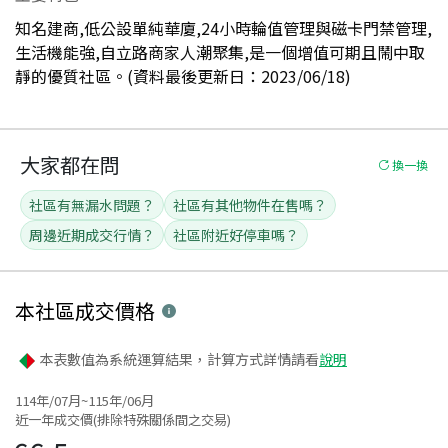
知名建商,低公設單純華廈,24小時輪值管理與磁卡門禁管理,
生活機能強,自立路商家人潮聚集,是一個增值可期且鬧中取
靜的優質社區。(資料最後更新日：2023/06/18)
大家都在問
換一換
社區有無漏水問題？
社區有其他物件在售嗎？
周邊近期成交行情？
社區附近好停車嗎？
本社區
成交價格
本表數值為系統運算結果，計算方式詳情請看
說明
114年/07月~115年/06月
近一年成交價(排除特殊關係間之交易)