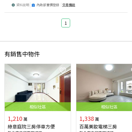
資料說明
內政部實價登錄
交易備註
1
有銷售中物件
相似
社區
相似
社區
1,210
1,338
萬
萬
綠意庭院三房停車方便
百萬美妝電梯三房