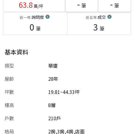
-
-
63.8
筆
筆
萬/坪
詢問度
成交
近一年
近五年
0
3
筆
筆
基本資料
類型
華廈
屋齡
28
年
坪數
19.81~44.33坪
樓高
8層
戶數
210戶
格局
2房,3房,4房,店面