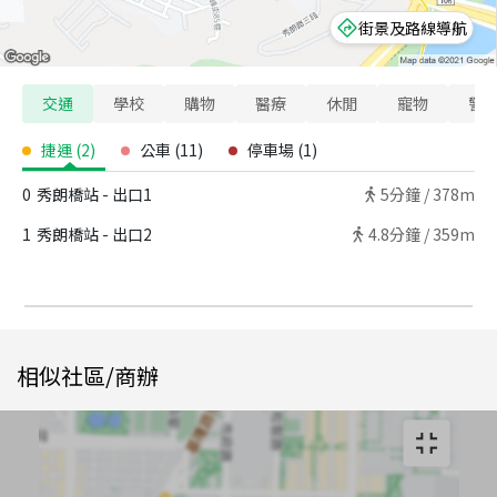
街景及路線導航
交通
學校
購物
醫療
休閒
寵物
警
捷運
(
2
)
公車
(
11
)
停車場
(
1
)
0
秀朗橋站 - 出口1
5
分鐘 /
378m
1
秀朗橋站 - 出口2
4.8
分鐘 /
359m
相似社區/商辦