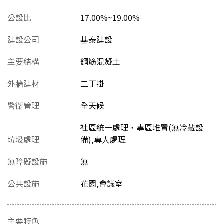
公設比
17.00%~19.00%
建設公司
基泰建設
主要結構
鋼筋混凝土
外牆建材
二丁掛
警衛管理
全天候
社區統一處理，專區堆置(無冷藏設
垃圾處理
備),專人處理
無障礙設施
無
公共設施
花園,會議室
主要特色