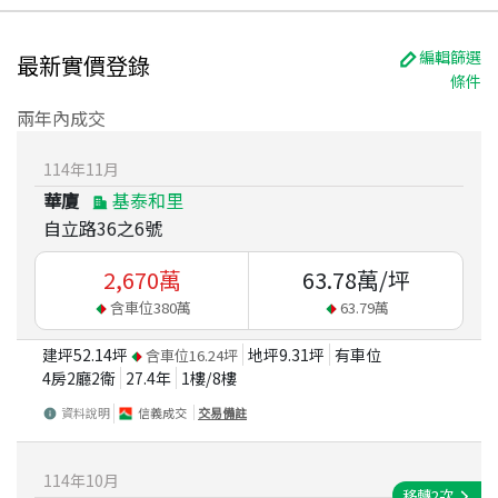
編輯篩選
最新實價登錄
條件
兩年內成交
114
年
11
月
華廈
基泰和里
自立路36之6號
2,670
萬
63.78
萬/坪
含車位
380
萬
63.79
萬
建坪
52.14
坪
地坪
9.31
坪
有車位
含車位
16.24
坪
4房2廳2衛
27.4
年
1
樓/
8
樓
資料說明
信義成交
交易備註
114
年
10
月
移轉
2
次