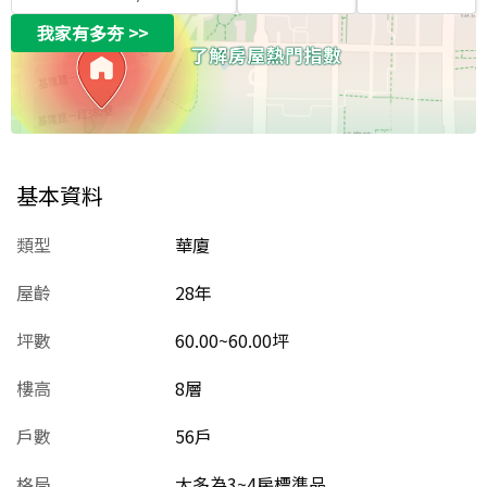
我家有多夯
>>
基本資料
類型
華廈
屋齡
28
年
坪數
60.00~60.00坪
樓高
8層
戶數
56戶
格局
大多為3~4房標準品