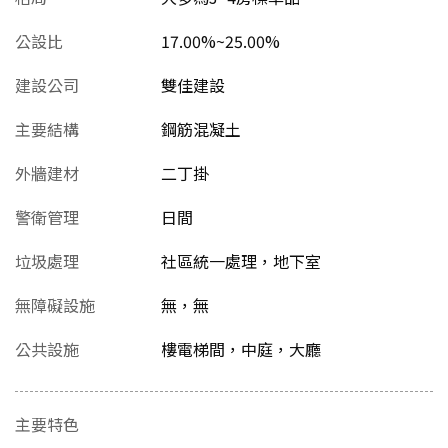
公設比
17.00%~25.00%
建設公司
雙佳建設
主要結構
鋼筋混凝土
外牆建材
二丁掛
警衛管理
日間
垃圾處理
社區統一處理，地下室
無障礙設施
無，無
公共設施
樓電梯間，中庭，大廳
主要特色