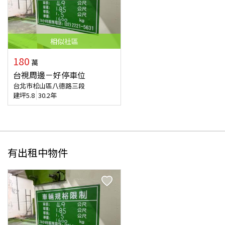
相似
社區
180
萬
台視周邊－好停車位
台北市松山區八德路三段
建坪
5.8
30.2年
有出租中物件