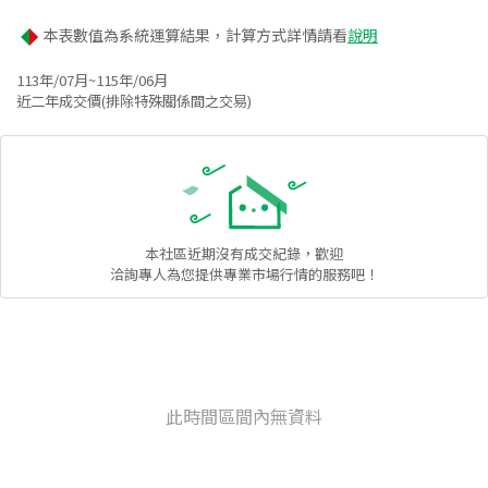
本表數值為系統運算結果，計算方式詳情請看
說明
113年/07月~115年/06月
近二年成交價(排除特殊關係間之交易)
本社區
近期沒有成交紀錄，歡迎
洽詢專人為您提供專業市場行情的服務吧！
此時間區間內無資料