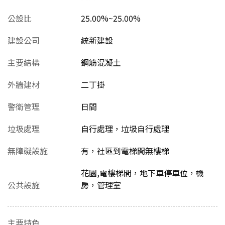
公設比
25.00%~25.00%
建設公司
統新建設
主要結構
鋼筋混凝土
外牆建材
二丁掛
警衛管理
日間
垃圾處理
自行處理，垃圾自行處理
無障礙設施
有，社區到電梯間無樓梯
花園,電樓梯間，地下車停車位，機
公共設施
房，管理室
主要特色