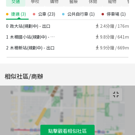
交通
學校
購物
醫療
休閒
寵物
警
捷運
(
3
)
公車
(
23
)
公共自行車
(
1
)
停車場
(
1
)
0
政大站(規劃中) - 出口
2.4
分鐘 /
176m
1
木柵國小站(規劃中) - 出口
9.8
分鐘 /
641m
2
木柵新站(規劃中) - 出口
9.9
分鐘 /
669m
相似社區/商辦
點擊觀看相似社區