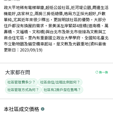
政大平地稀有電梯華廈,超低公設社區,近河堤公園,周邊生活
機能好,店家林立,兩房三房低總價,格局方正採光超好,戶數
單純,尤其近年來很少釋出，更說明該社區的優勢，大部分
住戶都沒有換屋的需求。景美溪左岸緊鄰4座橋(道南橋、萬
壽橋、文福橋、文和橋)與台北市及新北市銜接為文教與工
商合住宅區，里內有重要國立政治大學學府、全國知名臺北
市立動物園及貓空纜車起站，是文教及光觀重地(資料最後
更新日：2023/09/19)
大家都在問
換一換
社區管理費多少？
社區自住/出租比例如何？
社區管理方式為何？
社區有2房戶型在售嗎？
本社區
成交價格