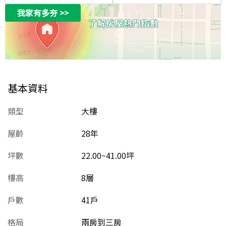
我家有多夯
>>
基本資料
類型
大樓
屋齡
28
年
坪數
22.00~41.00坪
樓高
8層
戶數
41戶
格局
兩房到三房