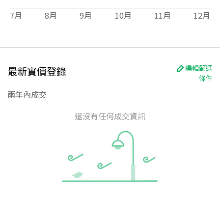
7
月
8
月
9
月
10
月
11
月
12
月
編輯篩選
最新實價登錄
條件
兩年內成交
還沒有任何成交資訊