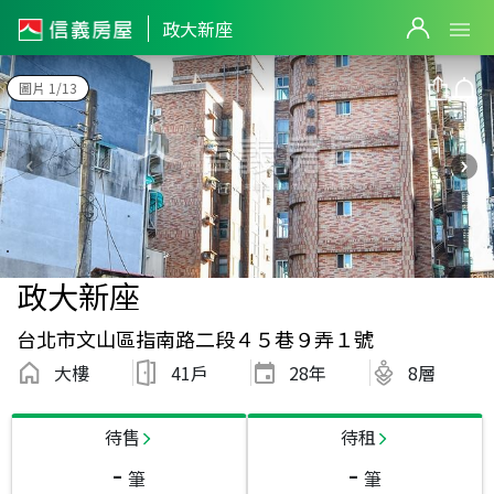
政大新座
圖片 1/13
政大新座
台北市文山區指南路二段４５巷９弄１號
大樓
41戶
28
年
8層
待售
待租
-
-
筆
筆