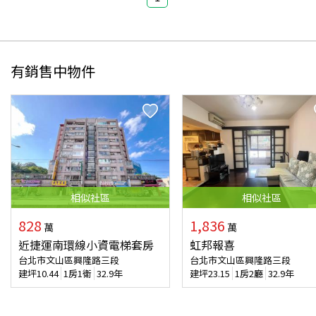
有銷售中物件
相似
社區
相似
社區
828
1,836
萬
萬
近捷運南環線小資電梯套房
虹邦報喜
台北市文山區興隆路三段
台北市文山區興隆路三段
建坪
10.44
1房1衛
32.9年
建坪
23.15
1房2廳
32.9年