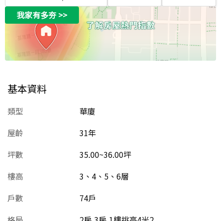
我家有多夯
>>
基本資料
類型
華廈
屋齡
31
年
坪數
35.00~36.00坪
樓高
3、4、5、6層
戶數
74戶
格局
2房,3房,1樓挑高4米2