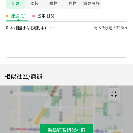
交通
學校
購物
寵物
重要設施
捷運
(
1
)
公車
(
16
)
0
木柵國小站(規劃中) - 出口
5.3
分鐘 /
338m
相似社區/商辦
點擊觀看相似社區