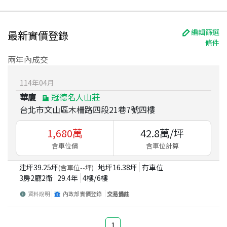
編輯篩選
最新實價登錄
條件
兩年內成交
114
年
04
月
華廈
冠德名人山莊
台北市文山區木柵路四段21巷7號四樓
1,680
萬
42.8
萬/坪
含車位價
含車位計算
建坪
39.25
坪
地坪
16.38
坪
有車位
(含車位
--
坪)
3房2廳2衛
29.4
年
4
樓/
6
樓
資料說明
內政部實價登錄
交易備註
1