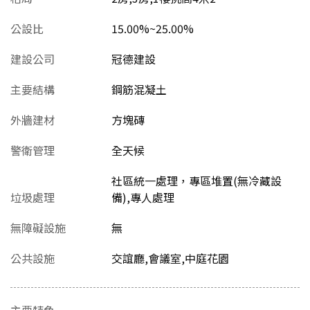
公設比
15.00%~25.00%
建設公司
冠德建設
主要結構
鋼筋混凝土
外牆建材
方塊磚
警衛管理
全天候
社區統一處理，專區堆置(無冷藏設
垃圾處理
備),專人處理
無障礙設施
無
公共設施
交誼廳,會議室,中庭花園
主要特色