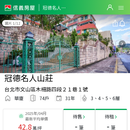
冠德名人山莊
圖片 1/12
冠德名人山莊
台北市文山區木柵路四段２１巷１號
華廈
74戶
31
年
3、4、5、6層
2025年/04月
待售
待租
最新平均單價
-
-
42.8
筆
筆
萬/坪