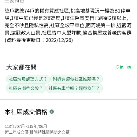
總戶數總74戶的稀有質感社區,挑高地基現況一樓為B1停車
場,1樓中庭已經是2樓高度,1樓住戶高度皆已經到2樓以上,
完全不吵且隱私性高,社區全坡平車位,面河堤第一排,近觀河
景,遠觀政大山景,社區皆中大型坪數,適合換屋或養老的客群
(資料最後更新日：2022/12/26)
大家都在問
換一換
社區垃圾處理方式？
附近有類似社區推薦嗎？
社區有哪些公設？
社區有車位嗎？類型為何？
本社區
成交價格
113年/07月~115年/06月
近二年成交價(排除特殊關係間之交易)