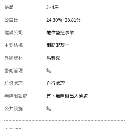
格局
3~4房
公設比
24.30%~28.81%
建設公司
地偉營造事業
主要結構
鋼筋混凝土
外牆建材
馬賽克
警衛管理
無
垃圾處理
自行處理
無障礙設施
有，無障礙出入通道
公共設施
無