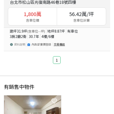
台北市松山區光復南路46巷18號四樓
1,800
萬
56.42
萬/坪
含車位價
含車位計算
建坪
31.9
坪
地坪
8.87
坪
有車位
(含車位
--
坪)
3房2廳2衛
30.7
年
4
樓/
6
樓
資料說明
內政部實價登錄
交易備註
1
有銷售中物件