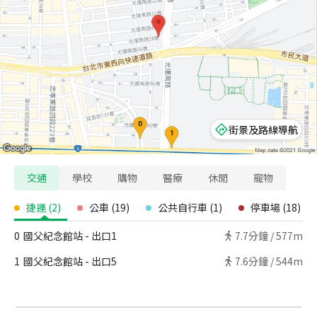
街景及路線導航
交通
學校
購物
醫療
休閒
寵物
捷運
(
2
)
公車
(
19
)
公共自行車
(
1
)
停車場
(
18
)
0
國父紀念館站 - 出口1
7.7
分鐘 /
577m
1
國父紀念館站 - 出口5
7.6
分鐘 /
544m