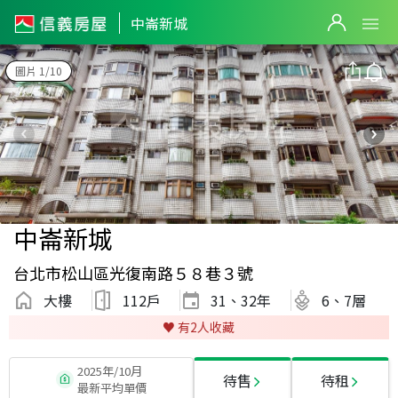
中崙新城
圖片 1/10
中崙新城
台北市松山區光復南路５８巷３號
大樓
112戶
31、32
年
6、7層
♥️ 有
2
人收藏
2025年/10月
待售
待租
最新平均單價