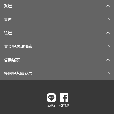
買屋
賣屋
租屋
實登與房訊知識
信義居家
集團與永續發展
加好友
追蹤我們