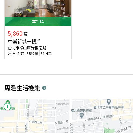
本
社區
5,860
萬
中崙新城一樓戶
台北市松山區光復南路
建坪
45.75
3房2廳
31.4年
周邊生活機能