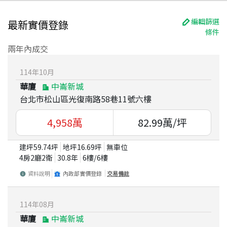
編輯篩選
最新實價登錄
條件
兩年內成交
114
年
10
月
華廈
中崙新城
台北市松山區光復南路58巷11號六樓
4,958
萬
82.99
萬/坪
建坪
59.74
坪
地坪
16.69
坪
無車位
4房2廳2衛
30.8
年
6
樓/
6
樓
資料說明
內政部實價登錄
交易備註
114
年
08
月
華廈
中崙新城