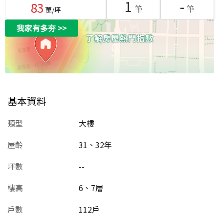
1
-
83
筆
筆
萬/坪
我家有多夯
>>
基本資料
類型
大樓
屋齡
31、32
年
坪數
--
樓高
6、7層
戶數
112戶