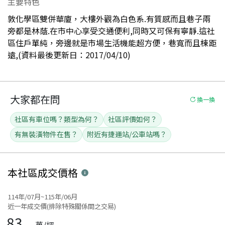
主要特色
敦化學區雙併華廈，大樓外觀為白色系.有質感而且巷子兩
旁都是林蔭.在市中心享受交通便利,同時又可保有寧靜.這社
區住戶單純，旁邊就是市場生活機能超方便，巷寬而且棟距
遠,(資料最後更新日：2017/04/10)
大家都在問
換一換
社區有車位嗎？類型為何？
社區評價如何？
有無裝潢物件在售？
附近有捷運站/公車站嗎？
本社區
成交價格
114年/07月~115年/06月
近一年成交價(排除特殊關係間之交易)
83
萬/坪