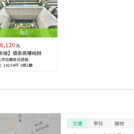
相似
6,120
元
新接】僑泰高樓純辦
北市信義區松德路
公
142.54
坪
0房1廳
交通
學校
購物