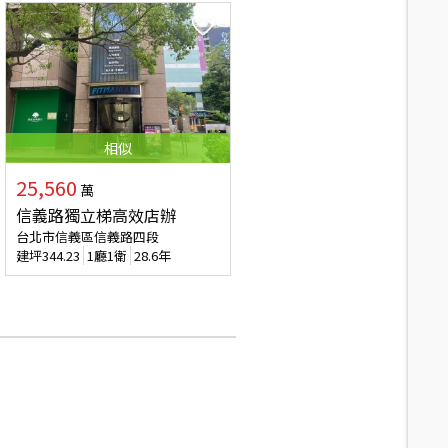
相似
25,560
萬
信義路獨立梯高效店辦
台北市信義區信義路四段
建坪
344.23
1廳1衛
28.6年