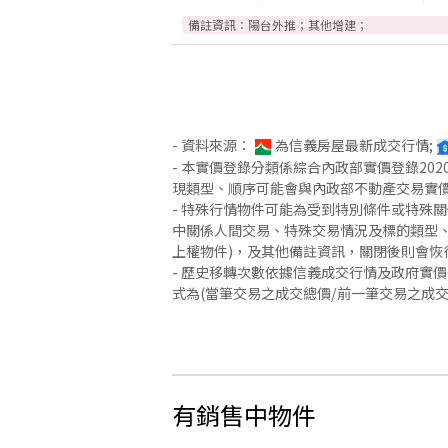
備註資訊：
陽台外推；其他增建；
- 資料來源：
為信義房屋最新成交行情;
- 本實價登錄分類係綜合內政部實價登錄2
現類型、順序可能會與內政部不動產交易實
- 特殊行情物件可能為受到特別條件或特殊
中關係人間交易、特殊交易情況及標的類型、
上權物件)，及其他備註資訊，關閉後則會恢
- 歷史移轉次數依據信義成交行情及政府實
式為(當筆交易之成交總價/前一筆交易之成
有銷售中物件