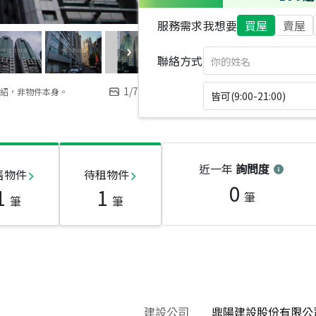
服務需求
我想要
買屋
賣屋
聯絡方式
1
/
7
紹，非物件本身。
皆可(9:00-21:00)
近一年
詢問度
售物件
待租物件
0
1
1
筆
筆
筆
建設公司
鼎陽建設股份有限公