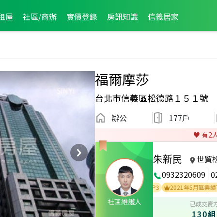
租屋
社區/商辦
實價登錄
房訊知識
信義居家
福爾摩莎
台北市信義區松德路１５１號
辦公
177戶
♥️ 有
2
朱新民
世貿
0932320609
0
公司2017年2月業績TOP1
2022年4月區業績TOP3
2021年5月區業績TOP2
社區維護人
已成交賣
130組