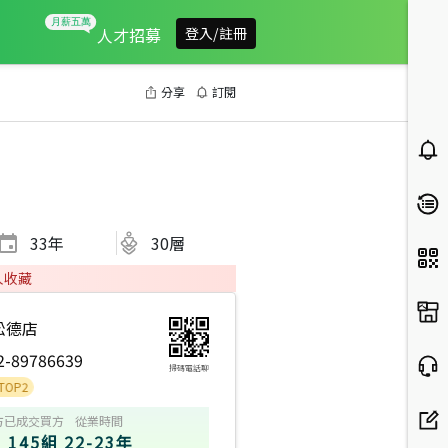
人才招募
登入/註冊
分享
訂閱
33
年
30層
人收藏
松德店
2-89786639
掃碼電話聊
方
已成交買方
從業時間
145組
22-23年