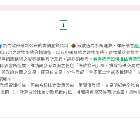
1
為內政部最新公布的實價登錄資料;
該數值為系統運算，詳細請看
說
020年7月之建物型態分類調整，以及申報登錄之建物型態、建物權狀登載
價查詢服務網之搜尋結果有所差異，請斟酌參考。
看看我們如何推估實價
關係影響所造成，詳情請參考頁面之粉色「備註資訊」欄。排除特殊交易
與政府有關之交易、僅車位交易、分件登記、含多筆土地或多棟建物、 交
復顯示。
價登錄資訊推估，再由系統比對當筆與前一筆實價登錄，交易明細完全吻
交總價)-1，計算百分比至小數點後兩位；可能與實際交易有所落差，資料