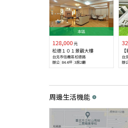
本
區
128,000
32
元
松德１０１景觀大樓
【
台北市信義區松德路
台
辦公
84.4
坪
3房2廳
辦
周邊生活機能