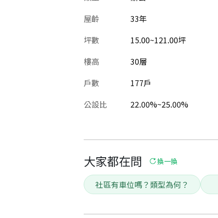
屋齡
33
年
坪數
15.00~121.00坪
樓高
30層
戶數
177戶
公設比
22.00%~25.00%
大家都在問
換一換
社區有車位嗎？類型為何？