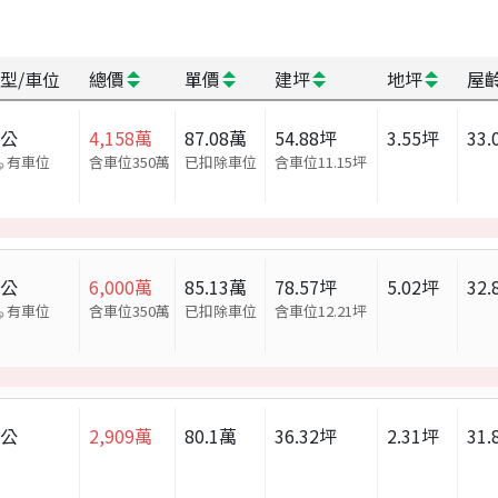
型/車位
總價
單價
建坪
地坪
屋
辦公
4,158
萬
87.08
萬
54.88
坪
3.55
坪
33.
有車位
含車位350萬
已扣除車位
含車位
11.15
坪
辦公
6,000
萬
85.13
萬
78.57
坪
5.02
坪
32.
有車位
含車位350萬
已扣除車位
含車位
12.21
坪
辦公
2,909
萬
80.1
萬
36.32
坪
2.31
坪
31.