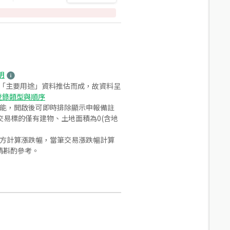
明
之「主要用途」資料推估而成，故資料呈
登錄類型與順序
功能，開啟後可即時排除顯示申報備註
易標的僅有建物、土地面積為0(含地
合方計算漲跌幅，當筆交易漲跌幅計算
請斟酌參考。