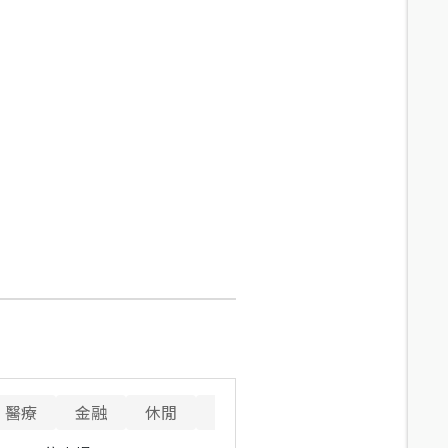
醫療
金融
休閒
寵物
警消