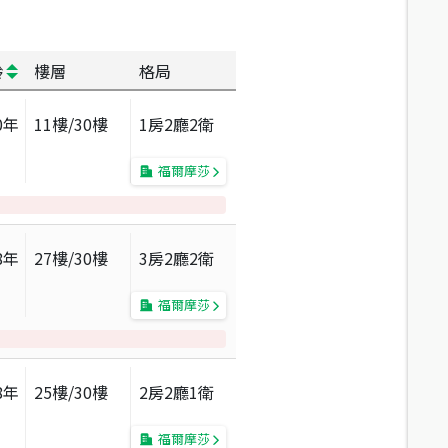
齡
樓層
格局
0
年
11
樓/
30
樓
1房2廳2衛
福爾摩莎
8
年
27
樓/
30
樓
3房2廳2衛
福爾摩莎
8
年
25
樓/
30
樓
2房2廳1衛
福爾摩莎