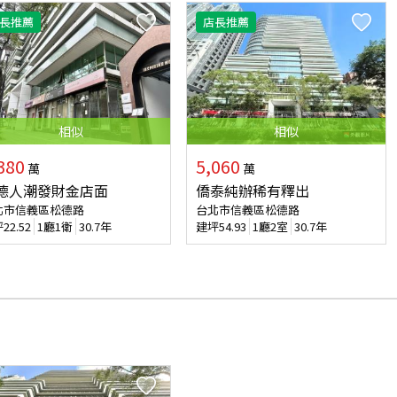
長推薦
店長推薦
相似
相似
380
5,060
萬
萬
德人潮發財金店面
僑泰純辦稀有釋出
北市信義區松德路
台北市信義區松德路
坪
22.52
1廳1衛
30.7年
建坪
54.93
1廳2室
30.7年