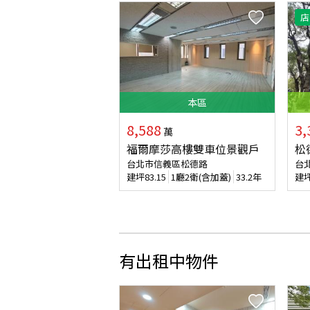
店
本
區
8,588
3,
萬
福爾摩莎高樓雙車位景觀戶
松
台北市信義區松德路
台
建坪
83.15
1廳2衛(含加蓋)
33.2年
建
有出租中物件