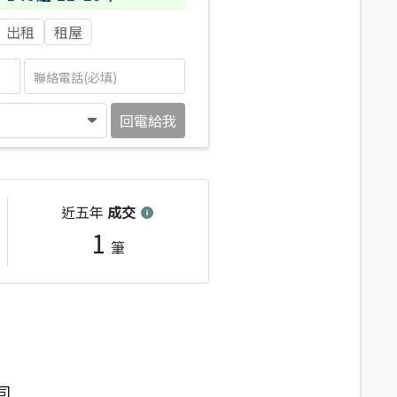
出租
租屋
回電給我
近五年
成交
1
筆
司