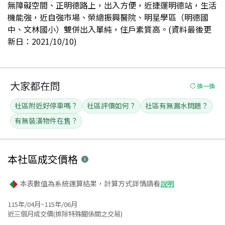
無障礙空間、正明德路上，出入方便，近捷運明德站，生活
機能強，近自強市場、榮總振興醫院、明星學區（明德國
中、文林國小）雙併出入單純，住戶素質高。(資料最後更
新日：2021/10/10)
大家都在問
換一換
社區附近好停車嗎？
社區評價如何？
社區有無漏水問題？
有無裝潢物件在售？
本社區
成交價格
本表數值為系統運算結果，計算方式詳情請看
說明
115年/04月~115年/06月
近三個月成交價(排除特殊關係間之交易)