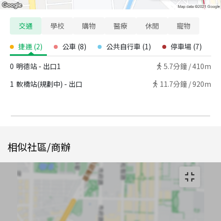
交通
學校
購物
醫療
休閒
寵物
捷運
(
2
)
公車
(
8
)
公共自行車
(
1
)
停車場
(
7
)
0
明德站 - 出口1
5.7
分鐘 /
410m
1
軟橋站(規劃中) - 出口
11.7
分鐘 /
920m
相似社區/商辦