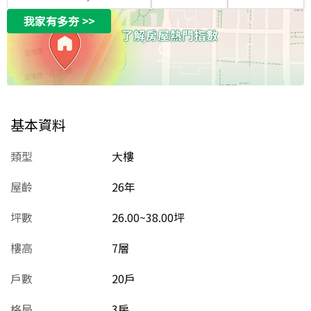
我家有多夯
>>
基本資料
類型
大樓
屋齡
26
年
坪數
26.00~38.00坪
樓高
7層
戶數
20戶
格局
3房