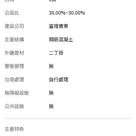
公設比
30.00%~30.00%
建設公司
富禧實業
主要結構
鋼筋混凝土
外牆建材
二丁掛
警衛管理
無
垃圾處理
自行處理
無障礙設施
無
公共設施
無
主要特色