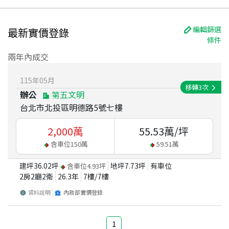
編輯篩選
最新實價登錄
條件
兩年內成交
115
年
05
月
移轉
3
次
辦公
第五文明
台北市北投區明德路5號七樓
2,000
萬
55.53
萬/坪
含車位
150
萬
59.51
萬
建坪
36.02
坪
地坪
7.73
坪
有車位
含車位
4.93
坪
2房2廳2衛
26.3
年
7
樓/
7
樓
資料說明
內政部實價登錄
1