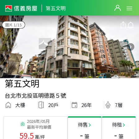
第五文明
圖片 1/15
第五文明
台北市北投區明德路５號
大樓
20戶
26
年
7層
2026年/05月
待售
待租
最新平均單價
-
-
59.5
筆
筆
萬/坪