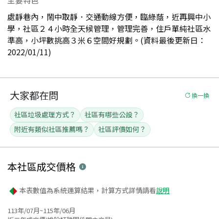
處靜巷內，鬧中取靜．交通動線方便，臨綠蔭，近再興中小
學，社區２４小時全天候管理，管理完善，住戶單純社區水
準高，小坪數挑高３米６空間好規劃。(資料最後更新日：
2022/01/11)
大家都在問
換一換
社區垃圾處理方式？
社區有哪些公設？
附近有類似社區推薦嗎？
社區評價如何？
本社區
成交價格
本表數值為系統運算結果，計算方式詳情請看
說明
113年/07月~115年/06月