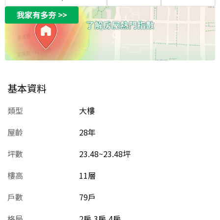
我家有多夯
>>
基本資料
類型
大樓
屋齡
28
年
坪數
23.48~23.48坪
樓高
11層
戶數
79戶
格局
2房,3房,4房