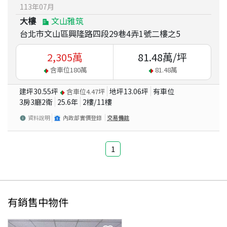
113
年
07
月
大樓
文山雅筑
台北市文山區興隆路四段29巷4弄1號二樓之5
2,305
萬
81.48
萬/坪
含車位
180
萬
81.48
萬
建坪
30.55
坪
地坪
13.06
坪
有車位
含車位
4.47
坪
3房3廳2衛
25.6
年
2
樓/
11
樓
資料說明
內政部實價登錄
交易備註
1
有銷售中物件