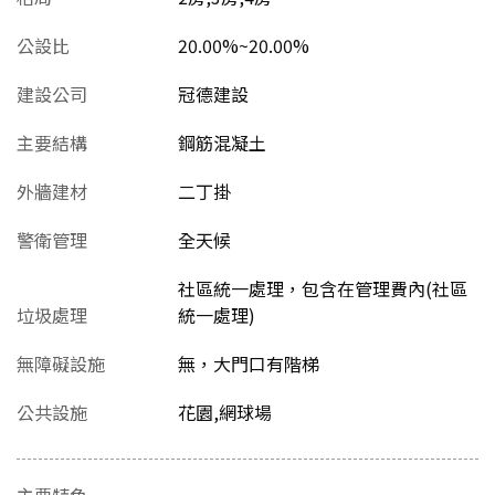
公設比
20.00%~20.00%
建設公司
冠德建設
主要結構
鋼筋混凝土
外牆建材
二丁掛
警衛管理
全天候
社區統一處理，包含在管理費內(社區
垃圾處理
統一處理)
無障礙設施
無，大門口有階梯
公共設施
花園,網球場
主要特色