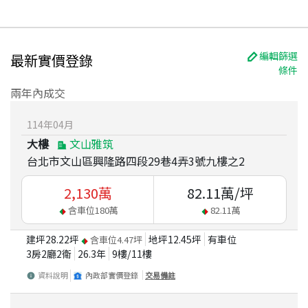
編輯篩選
最新實價登錄
條件
兩年內成交
114
年
04
月
大樓
文山雅筑
台北市文山區興隆路四段29巷4弄3號九樓之2
2,130
萬
82.11
萬/坪
含車位
180
萬
82.11
萬
建坪
28.22
坪
地坪
12.45
坪
有車位
含車位
4.47
坪
3房2廳2衛
26.3
年
9
樓/
11
樓
資料說明
內政部實價登錄
交易備註