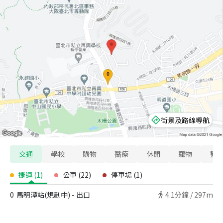
街景及路線導航
交通
學校
購物
醫療
休閒
寵物
警
捷運
(
1
)
公車
(
22
)
停車場
(
1
)
0
馬明潭站(規劃中) - 出口
4.1
分鐘 /
297m