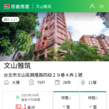
文山雅筑
圖片 1/12
文山雅筑
台北市文山區興隆路四段２９巷４弄１號
大樓
79戶
28
年
11層
2025年/04月
待售
待租
最新平均單價
-
-
82.1
筆
筆
萬/坪