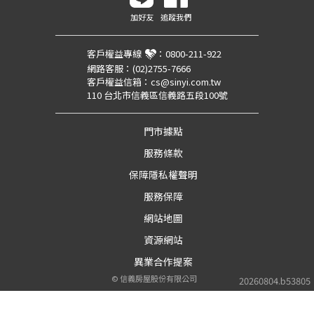
加好友
追蹤我們
客戶權益專線
：
0800-211-922
網路客服：
(02)2755-7666
客戶權益信箱：
cs@sinyi.com.tw
110 台北市信義區信義路五段100號
門市據點
服務條款
保障隱私權聲明
服務保障
網站地圖
資源網站
異業合作提案
©
信義房屋股份有限公司
20260804.b53805