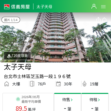
太子天母
圖片 1/14
720度環景
太子天母
台北市士林區芝玉路一段１９６號
大樓
76戶
30
年
19層
2026年/05月
待售
待租
最新平均單價
-
-
89.5
筆
筆
萬/坪