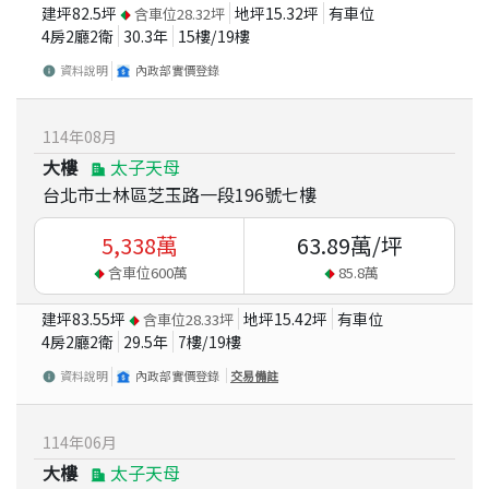
建坪
82.5
坪
地坪
15.32
坪
有車位
含車位
28.32
坪
4房2廳2衛
30.3
年
15
樓/
19
樓
資料說明
內政部實價登錄
114
年
08
月
大樓
太子天母
台北市士林區芝玉路一段196號七樓
5,338
萬
63.89
萬/坪
含車位
600
萬
85.8
萬
建坪
83.55
坪
地坪
15.42
坪
有車位
含車位
28.33
坪
4房2廳2衛
29.5
年
7
樓/
19
樓
資料說明
內政部實價登錄
交易備註
114
年
06
月
大樓
太子天母