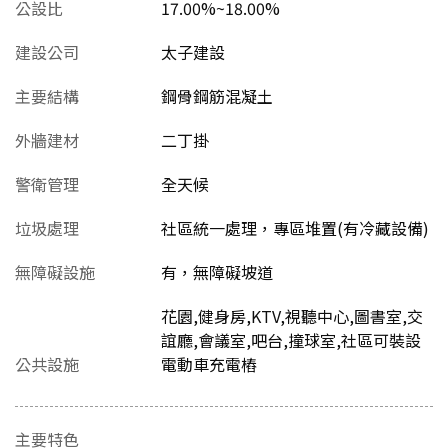
公設比
17.00%~18.00%
建設公司
太子建設
主要結構
鋼骨鋼筋混凝土
外牆建材
二丁掛
警衛管理
全天候
垃圾處理
社區統一處理，專區堆置(有冷藏設備)
無障礙設施
有，無障礙坡道
花園,健身房,KTV,視聽中心,圖書室,交
誼廳,會議室,吧台,撞球室,社區可裝設
公共設施
電動車充電樁
主要特色