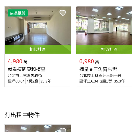
店長推薦
相似
社區
相似
社區
4,980
6,980
萬
萬
就看這間康和摘星
摘星★三角窗店辦
台北市士林區忠義街
台北市士林區芝玉路一段
建坪
69.64
4房2廳
35.3年
建坪
116.34
2廳1衛
35.3年
有出租中物件