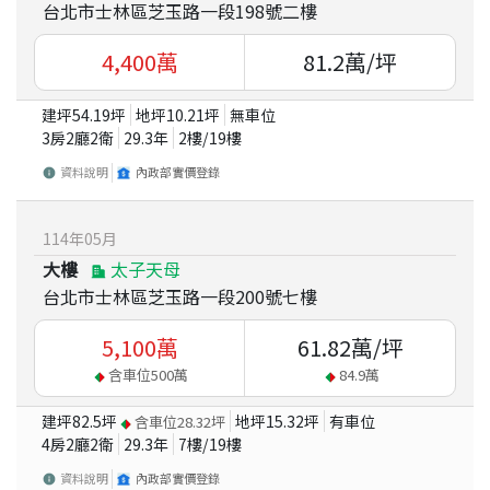
台北市士林區芝玉路一段198號二樓
4,400
萬
81.2
萬/坪
建坪
54.19
坪
地坪
10.21
坪
無車位
3房2廳2衛
29.3
年
2
樓/
19
樓
資料說明
內政部實價登錄
114
年
05
月
大樓
太子天母
台北市士林區芝玉路一段200號七樓
5,100
萬
61.82
萬/坪
含車位
500
萬
84.9
萬
建坪
82.5
坪
地坪
15.32
坪
有車位
含車位
28.32
坪
4房2廳2衛
29.3
年
7
樓/
19
樓
資料說明
內政部實價登錄