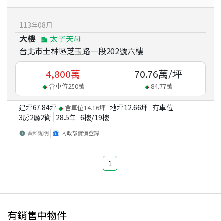
113
年
08
月
大樓
太子天母
台北市士林區芝玉路一段202號六樓
4,800
萬
70.76
萬/坪
含車位
250
萬
84.77
萬
建坪
67.84
坪
地坪
12.66
坪
有車位
含車位
14.16
坪
3房2廳2衛
28.5
年
6
樓/
19
樓
資料說明
內政部實價登錄
1
有銷售中物件