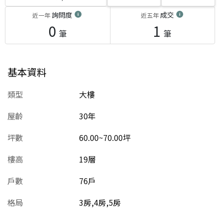
詢問度
成交
近一年
近五年
0
1
筆
筆
基本資料
類型
大樓
屋齡
30
年
坪數
60.00~70.00坪
樓高
19層
戶數
76戶
格局
3房,4房,5房