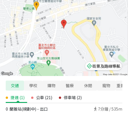
街景及路線導航
交通
學校
購物
醫療
休閒
寵物
重要
捷運
(
1
)
公車
(
21
)
停車場
(
2
)
0
蘭雅站(規劃中) - 出口
7
分鐘 /
535m