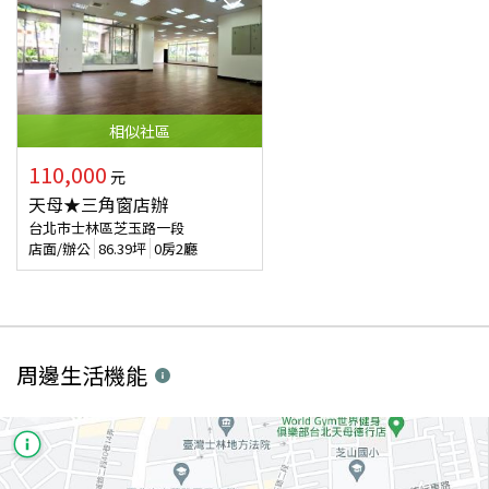
相似
社區
110,000
元
天母★三角窗店辦
台北市士林區芝玉路一段
店面/辦公
86.39
坪
0房2廳
周邊生活機能