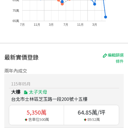
85萬
75萬
65萬
7月
11月
3月
7月
11月
3月
編輯篩選
最新實價登錄
條件
兩年內成交
115
年
05
月
大樓
太子天母
台北市士林區芝玉路一段200號十五樓
5,350
萬
64.85
萬/坪
含車位
500
萬
89.52
萬