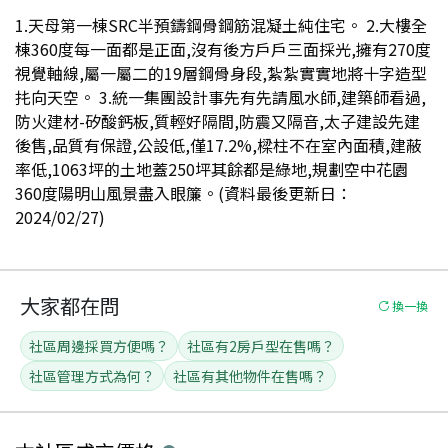
1.天母第一棟SRC半預鑄鋼骨鋼筋混凝土純住宅。 2.大樓全
棟360度每一面都是正面,沒有後方戶戶三面採光,擁有270度
視覺軸線,屬一屬二的19層鋼骨身段,紮紮實實地將十字造型
扥向天空。 3.統一集團設計事先有先請風水師,建築師看過,
防火建材-矽酸鈣板,質輕好隔間,防震又隔音,太子建設先建
後售,品質有保證,公設低,僅17.2%,樑柱不在室內面積,建蔽
率低,1063坪的土地蓋250坪其餘都是綠地,規劃空中花園
360度陽明山風景盡入眼簾。(資料最後更新日：
2024/02/27)
大家都在問
換一換
社區周邊採買方便嗎？
社區有2房戶型在售嗎？
社區管理方式為何？
社區有其他物件在售嗎？