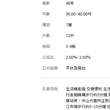
屋齡
46
年
坪數
30.00~40.00坪
樓高
7層
戶數
72戶
格局
3-4房
公設比
2.00%~2.00%
公共設施
平台及陽台
主要特色
生活機能強 交通便利 生活
行金融機構步行約5分鐘 
運站旁，中山代書所正對面
江市場步行約5~10分鐘