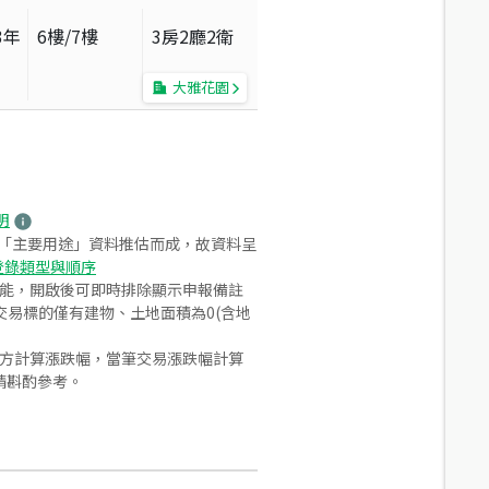
3
年
6
樓/
7
樓
3房2廳2衛
大雅花園
明
之「主要用途」資料推估而成，故資料呈
登錄類型與順序
功能，開啟後可即時排除顯示申報備註
易標的僅有建物、土地面積為0(含地
合方計算漲跌幅，當筆交易漲跌幅計算
請斟酌參考。