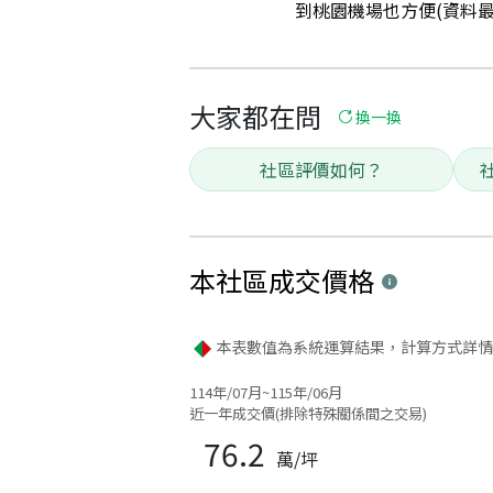
到桃園機場也方便(資料最後更
大家都在問
換一換
社區評價如何？
本社區
成交價格
本表數值為系統運算結果，計算方式詳情
114年/07月~115年/06月
近一年成交價(排除特殊關係間之交易)
76.2
萬/坪