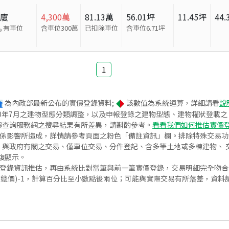
華廈
4,300
萬
81.13
萬
56.01
坪
11.45
坪
44.
有車位
含車位300萬
已扣除車位
含車位
6.71
坪
1
為內政部最新公布的實價登錄資料;
該數值為系統運算，詳細請看
說
020年7月之建物型態分類調整，以及申報登錄之建物型態、建物權狀登載
價查詢服務網之搜尋結果有所差異，請斟酌參考。
看看我們如何推估實價
關係影響所造成，詳情請參考頁面之粉色「備註資訊」欄。排除特殊交易
與政府有關之交易、僅車位交易、分件登記、含多筆土地或多棟建物、 交
復顯示。
價登錄資訊推估，再由系統比對當筆與前一筆實價登錄，交易明細完全吻
交總價)-1，計算百分比至小數點後兩位；可能與實際交易有所落差，資料