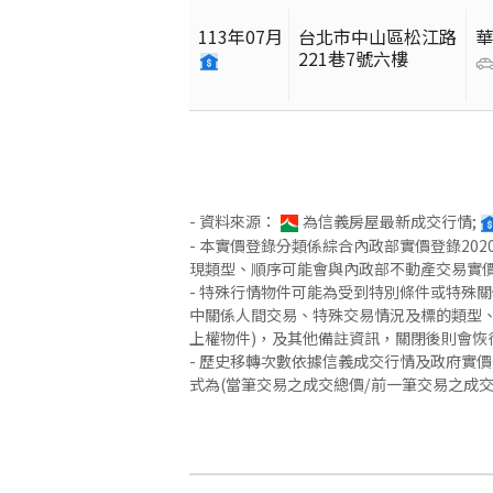
113
年
07
月
台北市中山區松江路
221巷7號六樓
- 資料來源：
為信義房屋最新成交行情;
- 本實價登錄分類係綜合內政部實價登錄2
現類型、順序可能會與內政部不動產交易實
- 特殊行情物件可能為受到特別條件或特殊
中關係人間交易、特殊交易情況及標的類型、
上權物件)，及其他備註資訊，關閉後則會恢
- 歷史移轉次數依據信義成交行情及政府實
式為(當筆交易之成交總價/前一筆交易之成