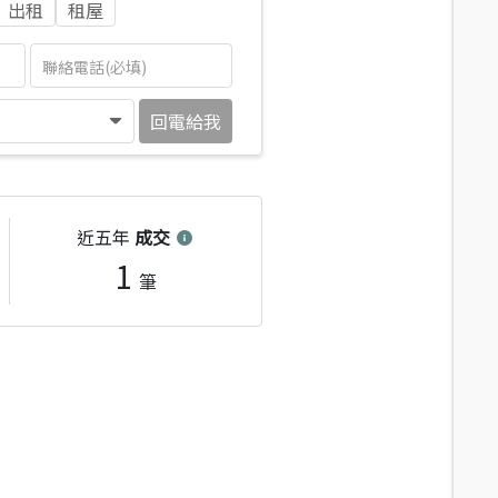
出租
租屋
回電給我
近五年
成交
1
筆