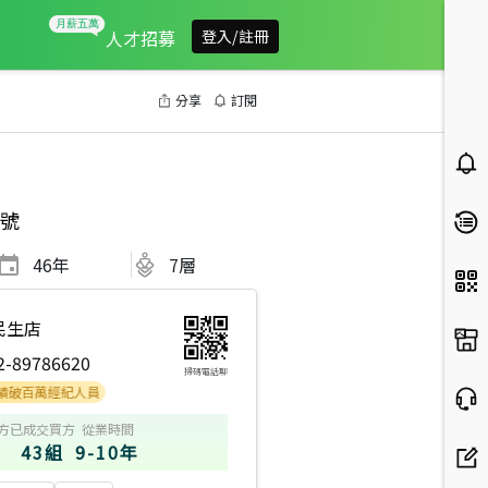
人才招募
登入/註冊
分享
訂閱
號
46
年
7層
民生店
2-89786620
掃碼電話聊
萬經紀人員
方
已成交買方
從業時間
43組
9-10年