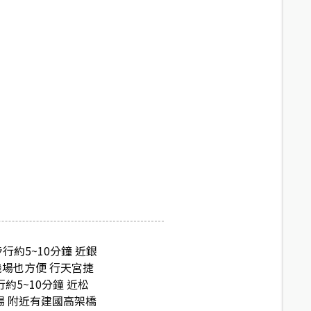
行約5~10分鐘 近銀
機場也方便 行天宮捷
5~10分鐘 近松
場 附近有建國高架橋