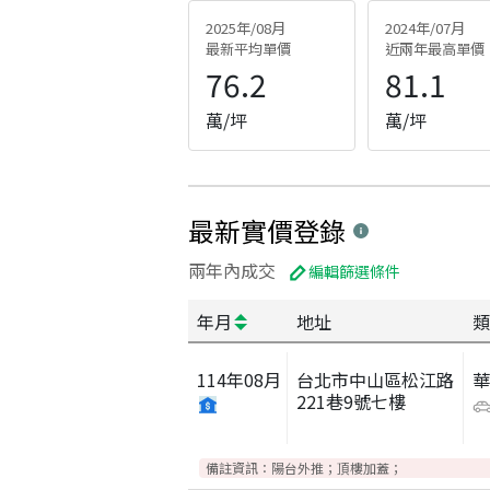
2025年/08月
2024年/07月
最新平均單價
近兩年最高單價
76.2
81.1
萬/坪
萬/坪
最新實價登錄
兩年內成交
編輯篩選條件
年月
地址
類
114
年
08
月
台北市中山區松江路
221巷9號七樓
備註資訊：
陽台外推；頂樓加蓋；