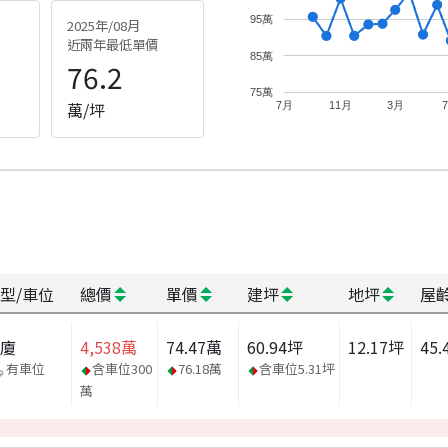
95萬
2025年/08月
近兩年最低單價
85萬
76.2
75萬
萬/坪
7月
11月
3月
型/車位
總價
單價
建坪
地坪
屋
華廈
4,538
萬
74.47
萬
60.94
坪
12.17
坪
45.
有車位
含車位
300
76.18
萬
含車位
5.31
坪
萬