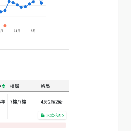
7月
11月
3月
齡
樓層
格局
4
年
7
樓/
7
樓
4房2廳2衛
大雅花園