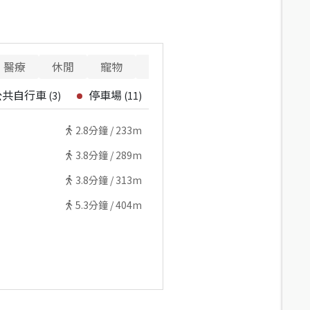
醫療
休閒
寵物
警消
重要設施
公共自行車
停車場
(
3
)
(
11
)
2.8
分鐘 /
233m
3.8
分鐘 /
289m
3.8
分鐘 /
313m
5.3
分鐘 /
404m