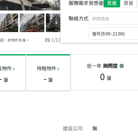
服務需求
我想要
買屋
賣屋
聯絡方式
皆可(9:00-21:00)
1
/
12
紹，非物件本身。
近一年
詢問度
售物件
待租物件
0
-
-
筆
筆
筆
建設公司
無