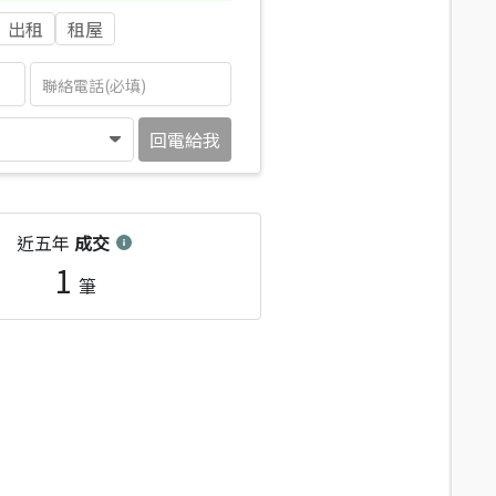
出租
租屋
回電給我
近五年
成交
1
筆