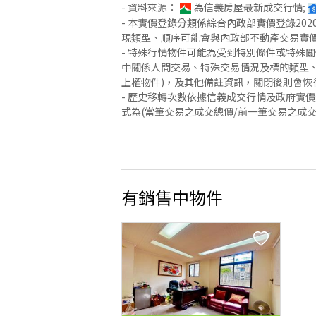
- 資料來源：
為信義房屋最新成交行情;
- 本實價登錄分類係綜合內政部實價登錄2
現類型、順序可能會與內政部不動產交易實
- 特殊行情物件可能為受到特別條件或特殊
中關係人間交易、特殊交易情況及標的類型、
上權物件)，及其他備註資訊，關閉後則會恢
- 歷史移轉次數依據信義成交行情及政府實
式為(當筆交易之成交總價/前一筆交易之成
有銷售中物件