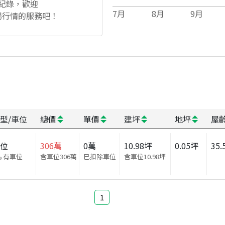
紀錄，歡迎
7
月
8
月
9
月
場行情的服務吧！
型/車位
總價
單價
建坪
地坪
屋
車位
306
萬
0
萬
10.98
坪
0.05
坪
35.
有車位
含車位306萬
已扣除車位
含車位
10.98
坪
1