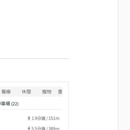
醫療
休閒
寵物
重要設施
停車場
(
22
)
1.9
分鐘 /
151m
5.5
分鐘 /
389m