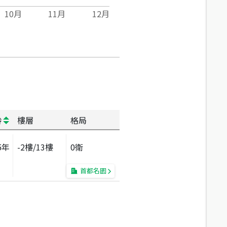
10
月
11
月
12
月
齡
樓層
格局
5
年
-2
樓/
13
樓
0衛
首都名園