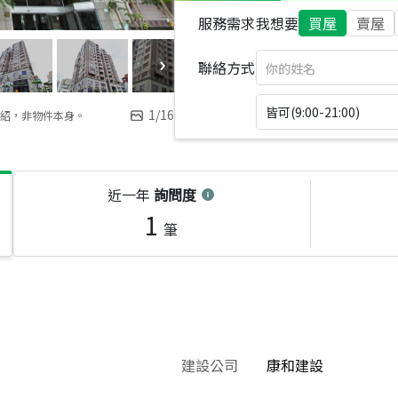
服務需求
我想要
買屋
賣屋
聯絡方式
皆可(9:00-21:00)
1
/
16
紹，非物件本身。
近一年
詢問度
1
筆
建設公司
康和建設