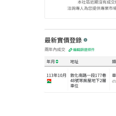
本社區
近期沒有成交
洽詢專人為您提供專業市
最新實價登錄
兩年內成交
編輯篩選條件
年月
地址
類
113
年
10
月
敦化南路一段177巷
48號等房屋地下2層
車位