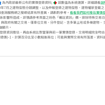
為內政部最新公布的實價登錄資料;
該數值為系統運算，詳細請看
說
020年7月之建物型態分類調整，以及申報登錄之建物型態、建物權狀登載
價查詢服務網之搜尋結果有所差異，請斟酌參考。
看看我們如何推估實價
關係影響所造成，詳情請參考頁面之粉色「備註資訊」欄。排除特殊交易
與政府有關之交易、僅車位交易、分件登記、含多筆土地或多棟建物、 交
復顯示。
價登錄資訊推估，再由系統比對當筆與前一筆實價登錄，交易明細完全吻
交總價)-1，計算百分比至小數點後兩位；可能與實際交易有所落差，資料