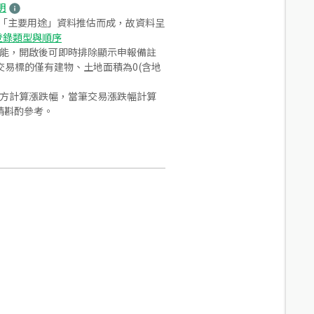
明
之「主要用途」資料推估而成，故資料呈
登錄類型與順序
功能，開啟後可即時排除顯示申報備註
易標的僅有建物、土地面積為0(含地
合方計算漲跌幅，當筆交易漲跌幅計算
請斟酌參考。