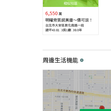
相似
社區
6,550
萬
明曜旁質感美廈～價可談！
台北市大安區敦化南路一段
建坪
43.81
3房1廳
38.0年
周邊生活機能