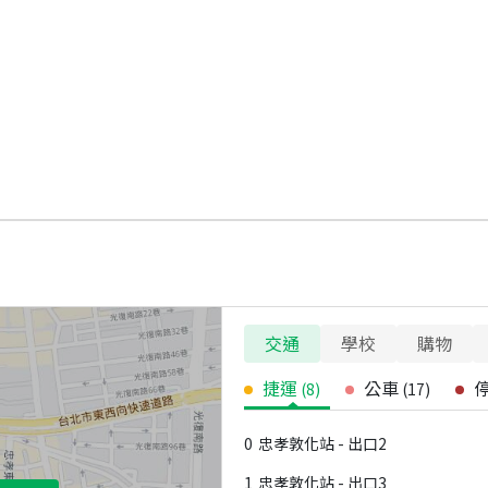
交通
學校
購物
捷運
公車
(
8
)
(
17
)
0
忠孝敦化站 - 出口2
1
忠孝敦化站 - 出口3