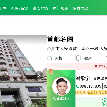
租屋
社區/商辦
實價登錄
房訊知識
信義居家
首都名園
台北市大安區敦化南路一段,大
大樓
49戶
♥️ 有
13
謝承宇
忠孝
0985187839
0
025年1月區成件TOP3
2025年1月業績破二百萬經紀人員
2024年10月業績
社區維護人