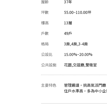
屋齡
37
年
坪數
55.00~110.00坪
樓高
13層
戶數
49戶
格局
3房,4房,3-4房
公設比
15.00%~20.00%
公共設施
花園,交誼廳,警衛室
主要特色
管理嚴謹，挑高氣派門廳
住戶水準高，多為中小企業主