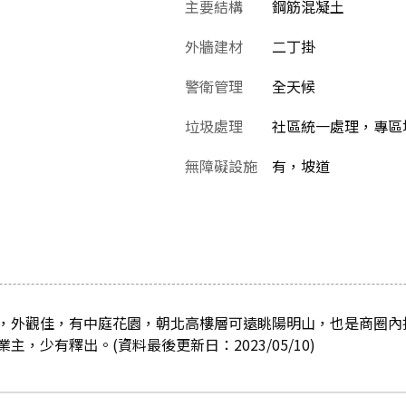
主要結構
鋼筋混凝土
外牆建材
二丁掛
警衛管理
全天候
垃圾處理
社區統一處理，專區堆
無障礙設施
有，坡道
，外觀佳，有中庭花園，朝北高樓層可遠眺陽明山，也是商圈內
，少有釋出。(資料最後更新日：2023/05/10)