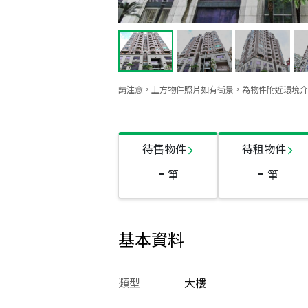
請注意，上方物件照片如有街景，為物件附近環境介
待售物件
待租物件
-
-
筆
筆
基本資料
類型
大樓