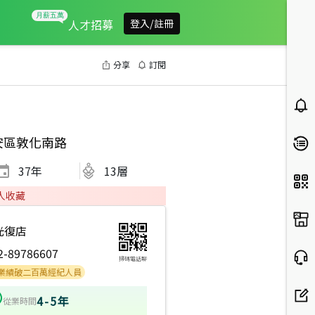
人才招募
登入/註冊
分享
訂閱
安區敦化南路
37
年
13層
人收藏
光復店
2-89786607
掃碼電話聊
破二百萬經紀人員
4-5年
從業時間