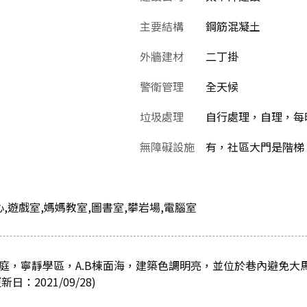
主要結構
鋼筋混凝土
外牆建材
二丁掛
警衛管理
全天候
垃圾處理
自行處理，自理，每晚1
無障礙設施
有，社區大門是階梯
,遊戲室,媽媽教室,圖書室,攀岩場,電腦室
中庭，寧靜學區，A.B棟面海，建築色調明亮，並位於巷內避免大
：2021/09/28)