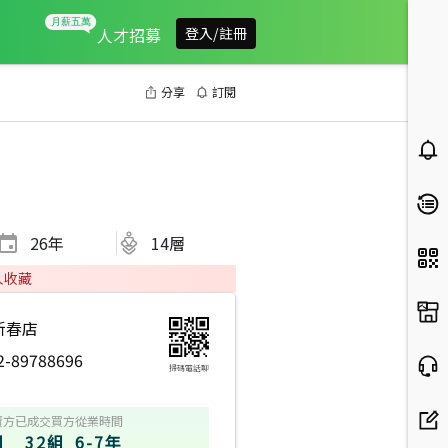
人才招募
登入/註冊
分享
訂閱
26
年
14層
人收藏
新春店
2-89788696
掃碼電話聊
賣方
已成交買方
從業時間
組
32組
6-7年