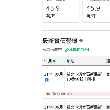
45.9
45.9
萬/坪
萬/坪
最新實價登錄
兩年內成交
編輯篩選條件
年月
地址
類
114
年
09
月
新北市淡水區新民街
19巷50號十四樓
備註資訊：
陽台外推；
114
年
08
月
新北市淡水區新民街