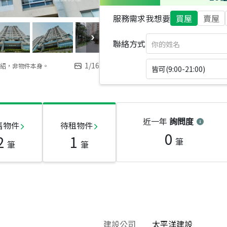
服務需求
我想要
買屋
賣屋
聯絡方式
1
/
16
紹，非物件本身。
皆可(9:00-21:00)
近一年
詢問度
售物件
待租物件
0
2
1
筆
筆
筆
建設公司
太平洋建設