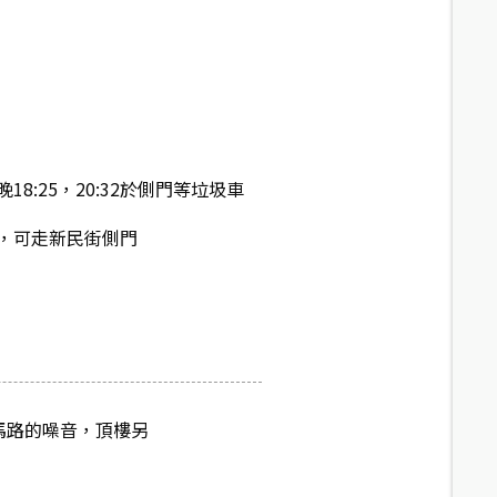
8:25，20:32於側門等垃圾車
，可走新民街側門
馬路的噪音，頂樓另