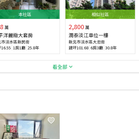
本
社區
相似
社區
8
2,800
萬
萬
平洋麗緻大套房
潤泰淡江車位一樓
北市淡水區新民街
新北市淡水區大忠街
坪
16.55
1房1廳
25.8年
建坪
101.68
6房3廳
30.8年
看全部