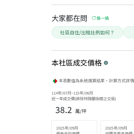
大家都在問
換一換
社區自住/出租比例如何？
本社區
成交價格
本表數值為系統運算結果，計算方式詳情
114年/07月~115年/06月
近一年成交價(排除特殊關係間之交易)
38.2
萬/坪
2025年/09月
2025年/09月
最新平均單價
近兩年最高單價