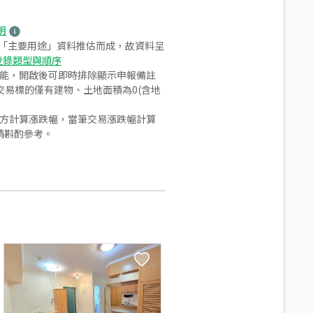
明
之「主要用途」資料推估而成，故資料呈
登錄類型與順序
功能，開啟後可即時排除顯示申報備註
易標的僅有建物、土地面積為0(含地
合方計算漲跌幅，當筆交易漲跌幅計算
請斟酌參考。