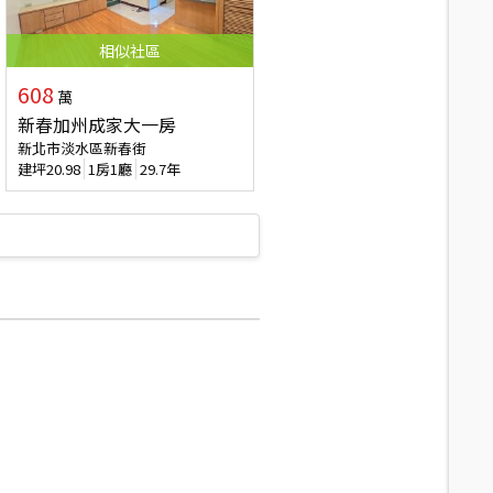
相似
社區
608
萬
新春加州成家大一房
新北市淡水區新春街
建坪
20.98
1房1廳
29.7年