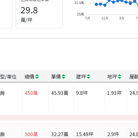
31.3萬
29.8
25萬
萬/坪
7月
11月
3月
型/車位
總價
單價
建坪
地坪
屋
套房
450
萬
45.93
萬
9.8
坪
1.93
坪
24.
套房
500
萬
32.27
萬
15.49
坪
2.9
坪
24.