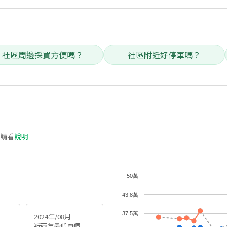
社區周邊採買方便嗎？
社區附近好停車嗎？
請看
說明
50萬
43.8萬
37.5萬
2024年/08月
近兩年最低單價