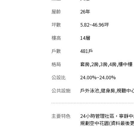
屋齡
26
年
坪數
5.82~46.96坪
樓高
14層
戶數
481戶
格局
套房,2房,3房,4房,樓中樓
公設比
24.00%~24.00%
公共設施
戶外泳池,健身房,視聽中心
主要特色
24小時管理社區，寧靜
規劃空中花園(資料最後更新日