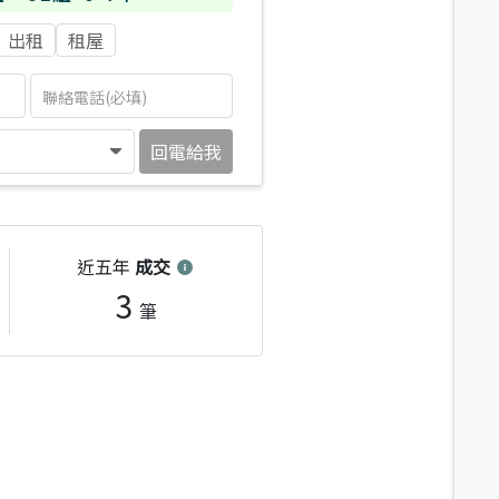
出租
租屋
回電給我
近五年
成交
3
筆