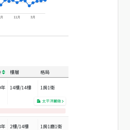
7月
11月
3月
齡
樓層
格局
9
年
14
樓/
14
樓
1房1衛
太平洋麗緻
8
年
2
樓/
14
樓
1房1廳1衛