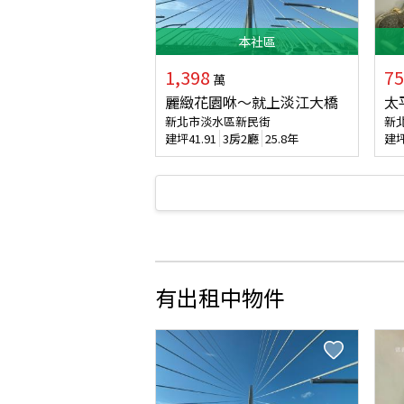
本
社區
1,398
75
萬
麗緻花園咻～就上淡江大橋
太
新北市淡水區新民街
新
建坪
41.91
3房2廳
25.8年
建
有出租中物件