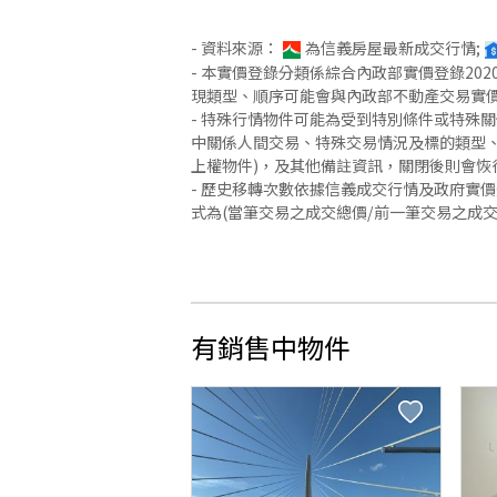
- 資料來源：
為信義房屋最新成交行情;
- 本實價登錄分類係綜合內政部實價登錄2
現類型、順序可能會與內政部不動產交易實
- 特殊行情物件可能為受到特別條件或特殊
中關係人間交易、特殊交易情況及標的類型、
上權物件)，及其他備註資訊，關閉後則會恢
- 歷史移轉次數依據信義成交行情及政府實
式為(當筆交易之成交總價/前一筆交易之成
有銷售中物件