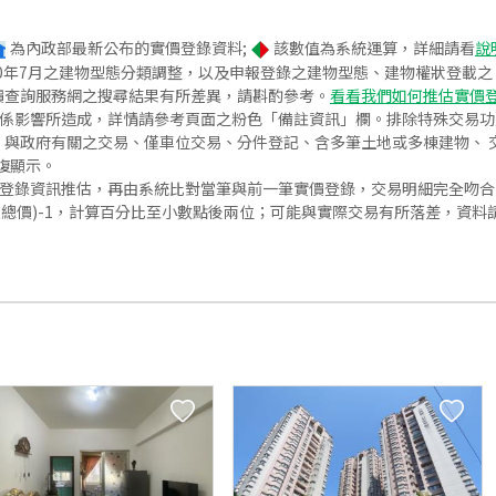
為內政部最新公布的實價登錄資料;
該數值為系統運算，詳細請看
說
020年7月之建物型態分類調整，以及申報登錄之建物型態、建物權狀登載
價查詢服務網之搜尋結果有所差異，請斟酌參考。
看看我們如何推估實價
關係影響所造成，詳情請參考頁面之粉色「備註資訊」欄。排除特殊交易
與政府有關之交易、僅車位交易、分件登記、含多筆土地或多棟建物、 交
復顯示。
價登錄資訊推估，再由系統比對當筆與前一筆實價登錄，交易明細完全吻
交總價)-1，計算百分比至小數點後兩位；可能與實際交易有所落差，資料