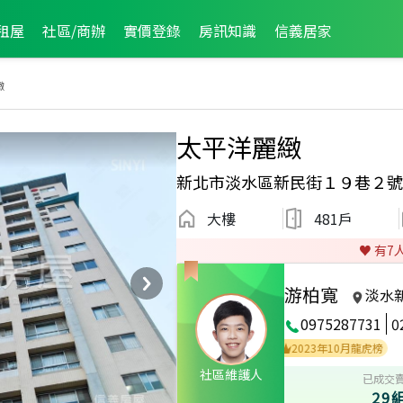
租屋
社區/商辦
實價登錄
房訊知識
信義居家
緻
太平洋麗緻
新北市淡水區新民街１９巷２號
大樓
481戶
♥️ 有
7
游柏寬
淡水
0975287731
0
2021年3月區成件TOP2
2025年12月龍虎榜
2023年10月龍虎榜
社區維護人
已成交
29