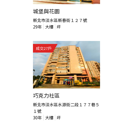
城堡與花園
新北市淡水區新春街１２７號
29
年
大樓
坪
成交
27
戶
巧克力社區
新北市淡水區水源街二段１７７巷５
１號
30
年
大樓
坪