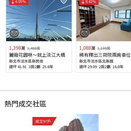
6.05
%
8.42
%
1,398
1,088
萬
萬
1,488
萬
1,188
萬
麗緻花園咻～就上淡江大橋
稀有釋出三荷院兩房車位
新北市淡水區新民街
新北市淡水區北新路
建坪
41.91
3房2廳
25.8年
建坪
29.09
2房2廳
16.8年
熱門成交社區
成交
97
戶