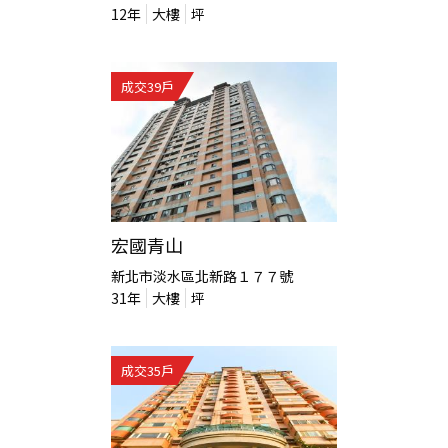
12
年
大樓
坪
成交
39
戶
宏國青山
新北市淡水區北新路１７７號
31
年
大樓
坪
成交
35
戶