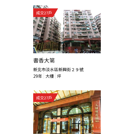
成交
27
戶
書香大第
新北市淡水區新興街２９號
29
年
大樓
坪
成交
27
戶