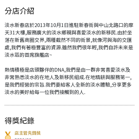
分店介紹
淡水新春店於2013年10月1日進駐新春街與中山北路口的摩
天31大樓,服務廣大的淡水鄉親與喜愛淡水的新移民.由於坐
落在新舊商圈交界,兩種截然不同的街景,就像河與海的交匯
處,我們有著極豐富的資源.雖然我們很年輕,我們自許未來是
淡水區的首席旗艦店~
熱情積極是店頭夥伴的DNA,我們是由一群非常喜愛淡水及
非常熟悉淡水的在地人及新移民組成.在地精耕與服務第一,
是我們經營的宗旨.我們要給客人全新的淡水體驗,分享更多
淡水的美好給每一位我們接觸到的人.
得獎紀錄
店主管先鋒獎