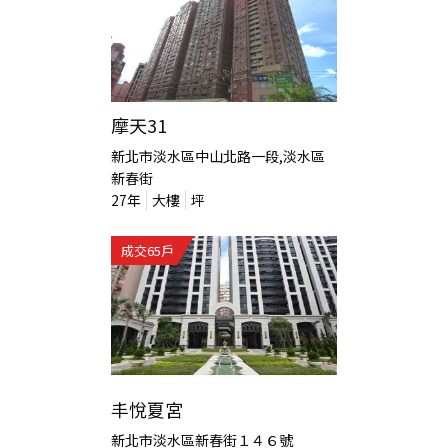
摩天31
新北市淡水區中山北路一段,淡水區
新春街
27
年
大樓
坪
成交
65
戶
丰悅夏宮
新北市淡水區新春街１４６號