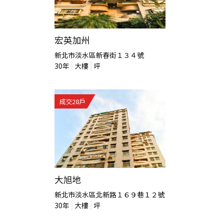
宏英加州
新北市淡水區新春街１３４號
30
年
大樓
坪
成交
28
戶
大旭地
新北市淡水區北新路１６９巷１２號
30
年
大樓
坪