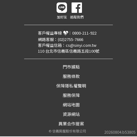
加好友
追蹤我們
客戶權益專線
：
0800-211-922
網路客服：
(02)2755-7666
客戶權益信箱：
cs@sinyi.com.tw
110 台北市信義區信義路五段100號
門市據點
服務條款
保障隱私權聲明
服務保障
網站地圖
資源網站
異業合作提案
©
信義房屋股份有限公司
20260804.b53805