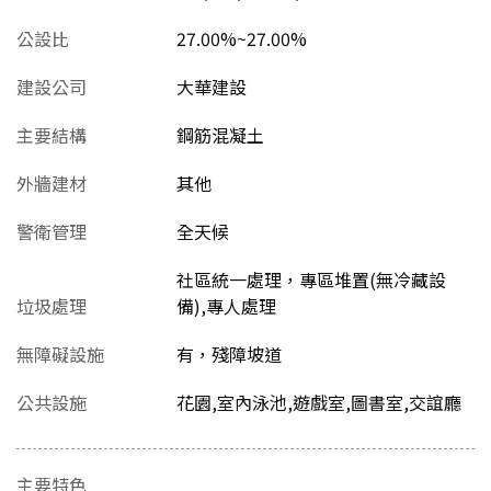
公設比
27.00%~27.00%
建設公司
大華建設
主要結構
鋼筋混凝土
外牆建材
其他
警衛管理
全天候
社區統一處理，專區堆置(無冷藏設
垃圾處理
備),專人處理
無障礙設施
有，殘障坡道
公共設施
花園,室內泳池,遊戲室,圖書室,交誼廳
主要特色