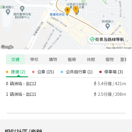
街景及路線導航
交通
學校
購物
醫療
休閒
寵物
重要
捷運
(
2
)
公車
(
15
)
公共自行車
(
1
)
停車場
(
3
)
0
葫洲站 - 出口2
5.4
分鐘 /
421m
1
葫洲站 - 出口1
2.5
分鐘 /
208m
相似社區/商辦