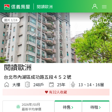
閱讀歐洲
圖片 1/16
閱讀歐洲
台北市內湖區成功路五段４５２號
大樓
248戶
25
年
13、14、16層
♥️ 有
32
人收藏
2026年/03月
待售
待租
最新平均單價