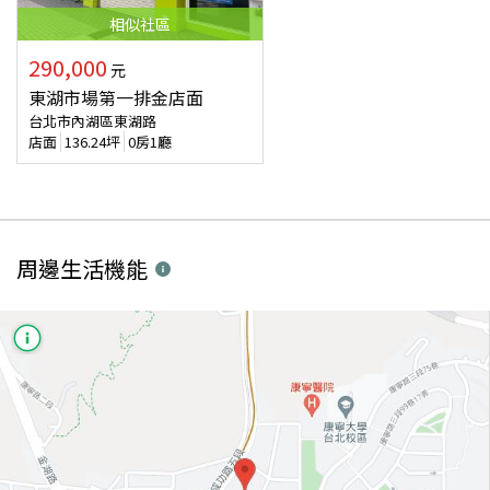
相似
社區
290,000
元
東湖市場第一排金店面
台北市內湖區東湖路
店面
136.24
坪
0房1廳
周邊生活機能