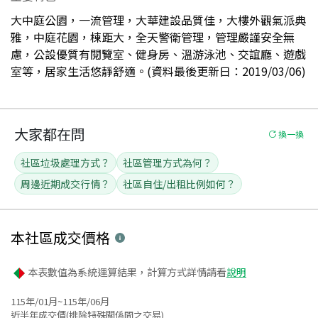
大中庭公園，一流管理，大華建設品質佳，大樓外觀氣派典
雅，中庭花園，棟距大，全天警衛管理，管理嚴謹安全無
慮，公設優質有閱覽室、健身房、溫游泳池、交誼廳、遊戲
室等，居家生活悠靜舒適。(資料最後更新日：2019/03/06)
大家都在問
換一換
社區垃圾處理方式？
社區管理方式為何？
周邊近期成交行情？
社區自住/出租比例如何？
本社區
成交價格
本表數值為系統運算結果，計算方式詳情請看
說明
115年/01月~115年/06月
近半年成交價(排除特殊關係間之交易)