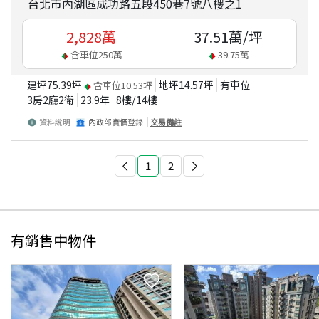
台北市內湖區成功路五段450巷7號八樓之1
2,828
萬
37.51
萬/坪
含車位
250
萬
39.75
萬
建坪
75.39
坪
地坪
14.57
坪
有車位
含車位
10.53
坪
3房2廳2衛
23.9
年
8
樓/
14
樓
資料說明
內政部實價登錄
交易備註
1
2
有銷售中物件