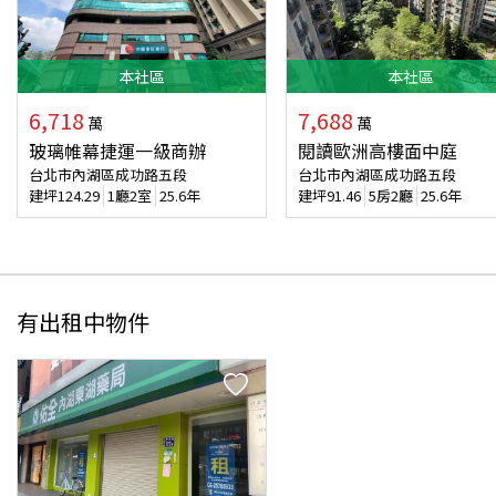
本
社區
本
社區
6,718
7,688
萬
萬
玻璃帷幕捷運一級商辦
閱讀歐洲高樓面中庭
台北市內湖區成功路五段
台北市內湖區成功路五段
建坪
124.29
1廳2室
25.6年
建坪
91.46
5房2廳
25.6年
有出租中物件