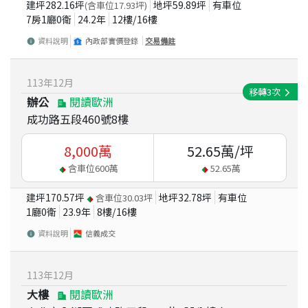
建坪
282.16
坪
地坪
59.89
坪
有車位
(含車位
17.93
坪)
7房1廳0衛
24.2
年
12
樓/
16
樓
資料說明
內政部實價登錄
交易備註
113
年
12
月
移轉
3
次
辦公
閱讀歐洲
成功路五段460號8樓
8,000
萬
52.65
萬/坪
含車位
600
萬
52.65
萬
建坪
170.57
坪
地坪
32.78
坪
有車位
含車位
30.03
坪
1廳0衛
23.9
年
8
樓/
16
樓
資料說明
信義成交
113
年
12
月
大樓
閱讀歐洲