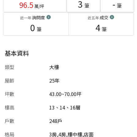
3
-
96.5
筆
筆
萬/坪
詢問度
成交
近一年
近五年
0
4
筆
筆
基本資料
類型
大樓
屋齡
25
年
坪數
43.00~70.00坪
樓高
13、14、16層
戶數
248戶
格局
3房,4房,樓中樓,店面