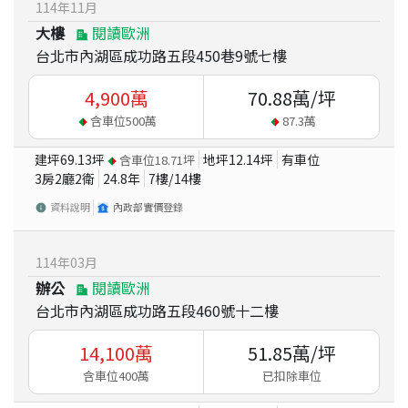
114
年
11
月
大樓
閱讀歐洲
台北市內湖區成功路五段450巷9號七樓
4,900
萬
70.88
萬/坪
含車位
500
萬
87.3
萬
建坪
69.13
坪
地坪
12.14
坪
有車位
含車位
18.71
坪
3房2廳2衛
24.8
年
7
樓/
14
樓
資料說明
內政部實價登錄
114
年
03
月
辦公
閱讀歐洲
台北市內湖區成功路五段460號十二樓
14,100
萬
51.85
萬/坪
含車位400萬
已扣除車位