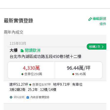
編輯篩選
最新實價登錄
條件
兩年內成交
115
年
03
月
移轉
2
次
大樓
閱讀歐洲
台北市內湖區成功路五段450巷5號十二樓
4,330
萬
96.44
萬/坪
含車位
250
萬
96.45
萬
建坪
51.27
坪
地坪
9.71
坪
有車位
含車位
8.97
坪
3房2廳2衛
25.2
年
12
樓/
14
樓
資料說明
內政部實價登錄