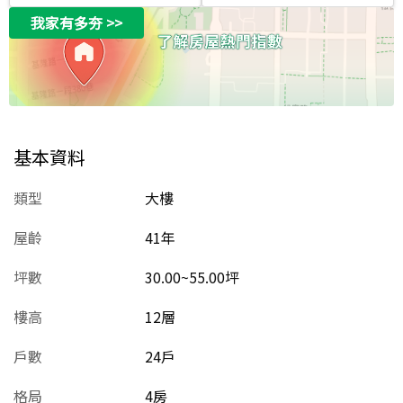
我家有多夯
>>
基本資料
類型
大樓
屋齡
41
年
坪數
30.00~55.00坪
樓高
12層
戶數
24戶
格局
4房