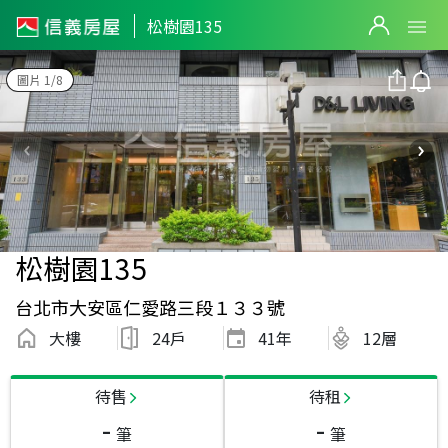
松樹園135
圖片 1/8
松樹園135
台北市大安區仁愛路三段１３３號
大樓
24戶
41
年
12層
待售
待租
-
-
筆
筆