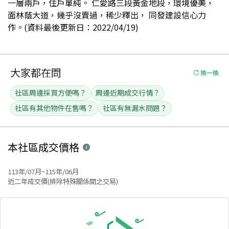
一層兩戶，住戶單純。 仁愛路三段黃金地段，環境優美，
面林蔭大道，幾乎沒賣過，稀少釋出， 同發建設信心力
作。(資料最後更新日：2022/04/19)
大家都在問
換一換
社區周邊採買方便嗎？
周邊近期成交行情？
社區有其他物件在售嗎？
社區有無漏水問題？
本社區
成交價格
113年/07月~115年/06月
近二年成交價(排除特殊關係間之交易)