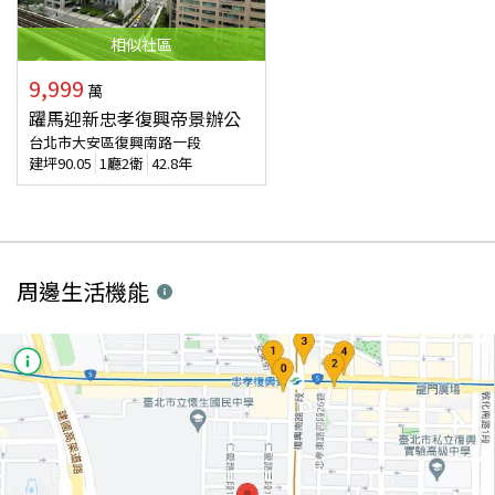
相似
社區
9,999
萬
躍馬迎新忠孝復興帝景辦公
台北市大安區復興南路一段
建坪
90.05
1廳2衛
42.8年
周邊生活機能