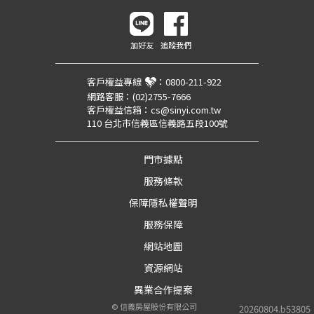
加好友
追蹤我們
客戶權益專線
：
0800-211-922
網路客服：
(02)2755-7666
客戶權益信箱：
cs@sinyi.com.tw
110 台北市信義區信義路五段100號
門市據點
服務條款
保障隱私權聲明
服務保障
網站地圖
資源網站
異業合作提案
©
信義房屋股份有限公司
20260804.b53805