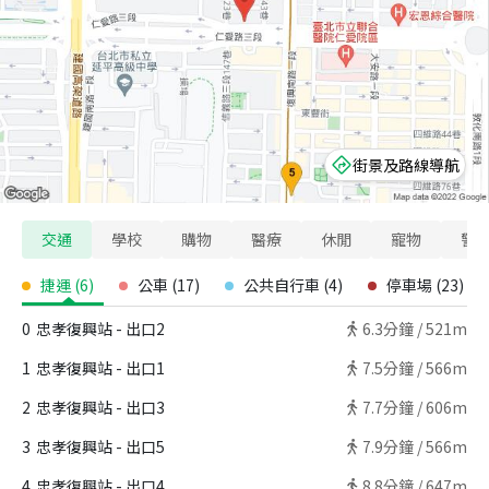
街景及路線導航
交通
學校
購物
醫療
休閒
寵物
警
捷運
(
6
)
公車
(
17
)
公共自行車
(
4
)
停車場
(
23
)
0
忠孝復興站 - 出口2
6.3
分鐘 /
521m
1
忠孝復興站 - 出口1
7.5
分鐘 /
566m
2
忠孝復興站 - 出口3
7.7
分鐘 /
606m
3
忠孝復興站 - 出口5
7.9
分鐘 /
566m
4
忠孝復興站 - 出口4
8.8
分鐘 /
647m