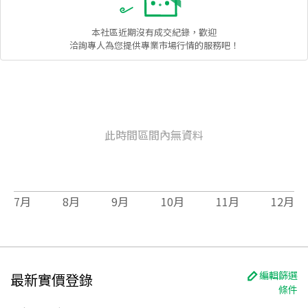
本社區
近期沒有成交紀錄，歡迎
洽詢專人為您提供專業市場行情的服務吧！
此時間區間內無資料
7
月
8
月
9
月
10
月
11
月
12
月
編輯篩選
最新實價登錄
條件