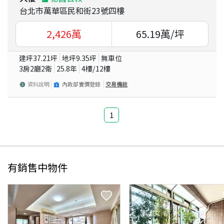
台北市萬華區民和街23號四樓
2,426
萬
65.19
萬/坪
建坪
37.21
坪
地坪
9.35
坪
無車位
3房2廳2衛
25.8
年
4
樓/
12
樓
資料說明
內政部實價登錄
交易備註
1
有銷售中物件