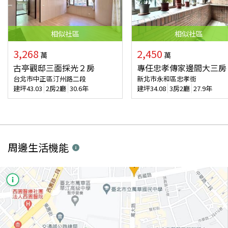
相似
社區
相似
社區
3,268
2,450
萬
萬
古亭觀邸三面採光２房
專任忠孝傳家邊間大三房
台北市中正區汀州路二段
新北市永和區忠孝街
建坪
43.03
2房2廳
30.6年
建坪
34.08
3房2廳
27.9年
周邊生活機能