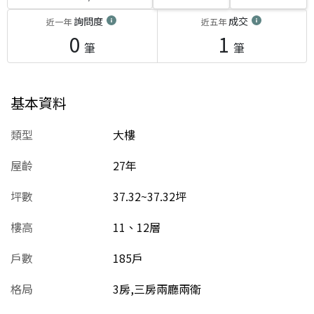
詢問度
成交
近一年
近五年
0
1
筆
筆
基本資料
類型
大樓
屋齡
27
年
坪數
37.32~37.32坪
樓高
11、12層
戶數
185戶
格局
3房,三房兩廳兩衛