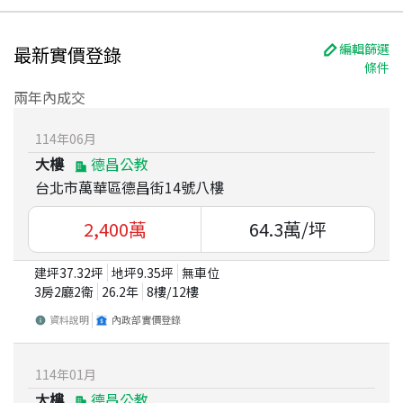
編輯篩選
最新實價登錄
條件
兩年內成交
114
年
06
月
大樓
德昌公教
台北市萬華區德昌街14號八樓
2,400
萬
64.3
萬/坪
建坪
37.32
坪
地坪
9.35
坪
無車位
3房2廳2衛
26.2
年
8
樓/
12
樓
資料說明
內政部實價登錄
114
年
01
月
大樓
德昌公教