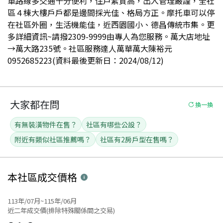
車路線多交通十分便利，住戶素質高，出入管理嚴謹，全社
區４棟大樓戶戶都是邊間採光佳、格局方正。摩托車可以停
在社區外圈，生活機能佳，近西園國小、德昌傳統市集。更
多詳細資訊~請撥2309-9999由專人為您服務。萬大店地址
→萬大路235號。社區服務達人萬華萬大陳裕元
0952685223(資料最後更新日：2024/08/12)
大家都在問
換一換
有無裝潢物件在售？
社區有哪些公設？
附近有類似社區推薦嗎？
社區有2房戶型在售嗎？
本社區
成交價格
113年/07月~115年/06月
近二年成交價(排除特殊關係間之交易)