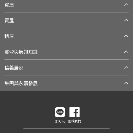
買屋
賣屋
租屋
實登與房訊知識
信義居家
集團與永續發展
加好友
追蹤我們