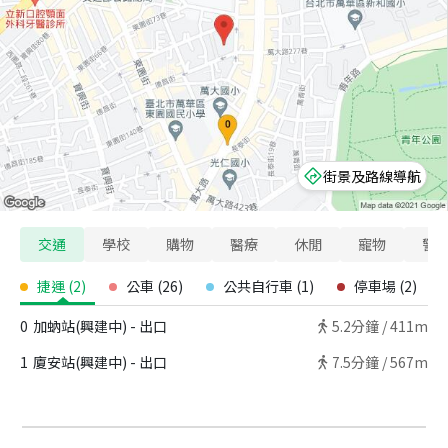
街景及路線導航
交通
學校
購物
醫療
休閒
寵物
警
捷運
(
2
)
公車
(
26
)
公共自行車
(
1
)
停車場
(
2
)
0
加蚋站(興建中) - 出口
5.2
分鐘 /
411m
1
廈安站(興建中) - 出口
7.5
分鐘 /
567m