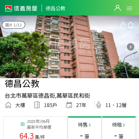
德昌公教
圖片 1/12
德昌公教
台北市萬華區德昌街,萬華區民和街
大樓
185戶
27
年
11、12層
2025年/06月
待售
待租
最新平均單價
-
-
64.3
筆
筆
萬/坪