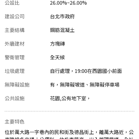
公設比
26.00%~26.00%
建設公司
台北市政府
主要結構
鋼筋混凝土
外牆建材
方塊磚
警衛管理
全天候
垃圾處理
自行處理，19:00在西園國小前面
無障礙設施
有，無障礙坡道、無障礙停車場
公共設施
花園,公有地下室，
主要特色
位於萬大路一字巷內的民和街及德昌街上，離萬大路近，公