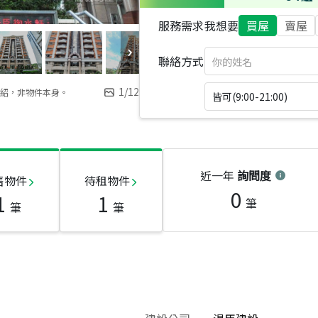
服務需求
我想要
買屋
賣屋
聯絡方式
1
/
12
紹，非物件本身。
皆可(9:00-21:00)
近一年
詢問度
售物件
待租物件
0
1
1
筆
筆
筆