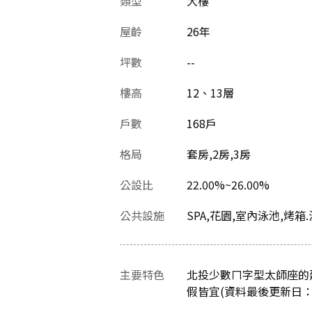
類型
大樓
屋齡
26
年
坪數
--
樓高
12、13層
戶數
168戶
格局
套房,2房,3房
公設比
22.00%~26.00%
公共設施
SPA,花園,室內泳池,烤箱
主要特色
北投少數ㄇ字型太師座的
假皆宜(資料最後更新日：202