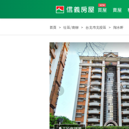
買屋
賣屋
首頁
社區/商辦
台北市北投區
掬水軒
土地達人
2023年3月區業績TOP3
2024年11月
720度環景