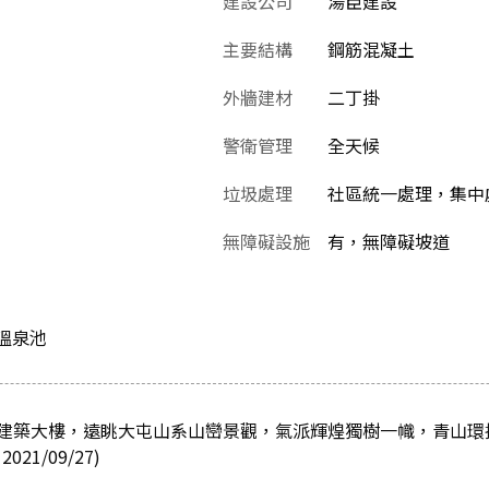
建設公司
湯臣建設
主要結構
鋼筋混凝土
外牆建材
二丁掛
警衛管理
全天候
垃圾處理
社區統一處理，集中
無障礙設施
有，無障礙坡道
.溫泉池
建築大樓，遠眺大屯山系山巒景觀，氣派輝煌獨樹一幟，青山環
1/09/27)