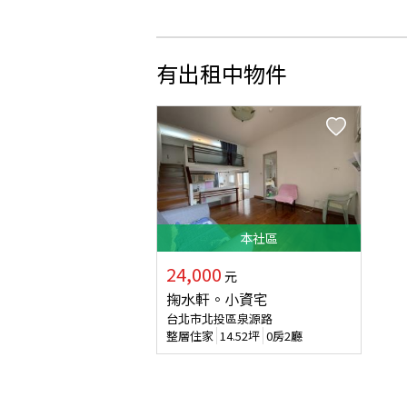
有出租中物件
本
社區
24,000
元
掬水軒。小資宅
台北市北投區泉源路
整層住家
14.52
坪
0房2廳