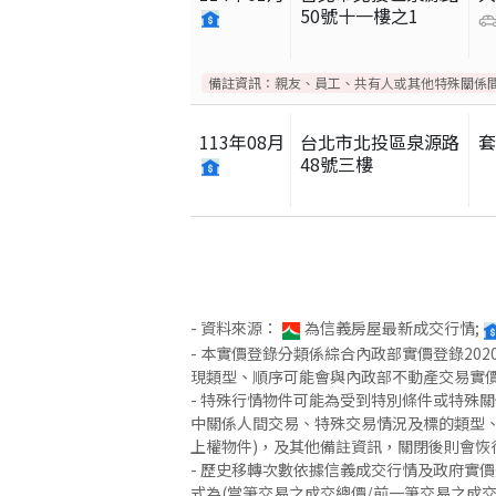
50號十一樓之1
備註資訊：
親友、員工、共有人或其他特殊關係
113
年
08
月
台北市北投區泉源路
48號三樓
- 資料來源：
為信義房屋最新成交行情;
- 本實價登錄分類係綜合內政部實價登錄2
現類型、順序可能會與內政部不動產交易實
- 特殊行情物件可能為受到特別條件或特殊
中關係人間交易、特殊交易情況及標的類型、
上權物件)，及其他備註資訊，關閉後則會恢
- 歷史移轉次數依據信義成交行情及政府實
式為(當筆交易之成交總價/前一筆交易之成