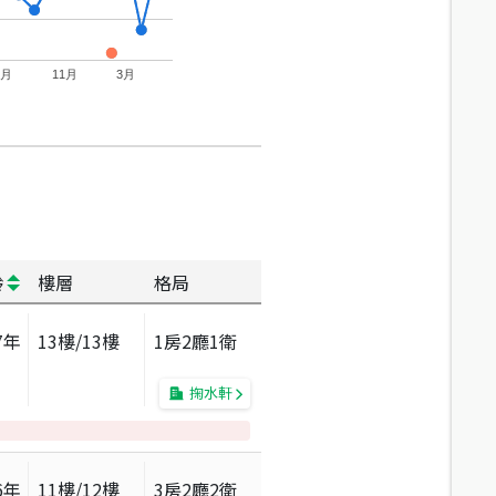
7月
11月
3月
齡
樓層
格局
7
年
13
樓/
13
樓
1房2廳1衛
掬水軒
6
年
11
樓/
12
樓
3房2廳2衛