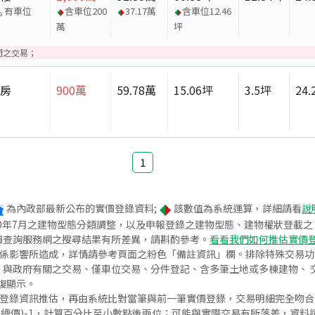
有車位
含車位
200
37.17
萬
含車位
12.46
萬
坪
間之交易；
套房
900
萬
59.78
萬
15.06
坪
3.5
坪
24.
1
為內政部最新公布的實價登錄資料;
該數值為系統運算，詳細請看
說
020年7月之建物型態分類調整，以及申報登錄之建物型態、建物權狀登載
價查詢服務網之搜尋結果有所差異，請斟酌參考。
看看我們如何推估實價
關係影響所造成，詳情請參考頁面之粉色「備註資訊」欄。排除特殊交易
與政府有關之交易、僅車位交易、分件登記、含多筆土地或多棟建物、 交
復顯示。
價登錄資訊推估，再由系統比對當筆與前一筆實價登錄，交易明細完全吻
交總價)-1，計算百分比至小數點後兩位；可能與實際交易有所落差，資料