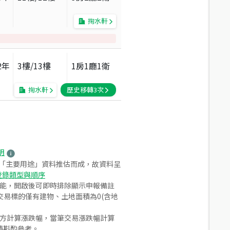
掬水軒
2
年
3
樓/
13
樓
1房1廳1衛
掬水軒
歷史移轉
3
次
明
之「主要用途」資料推估而成，故資料呈
登錄類型與順序
功能，開啟後可即時排除顯示申報備註
易標的僅有建物、土地面積為0(含地
合方計算漲跌幅，當筆交易漲跌幅計算
請斟酌參考。