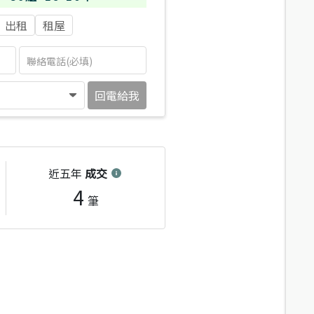
出租
租屋
回電給我
近五年
成交
4
筆