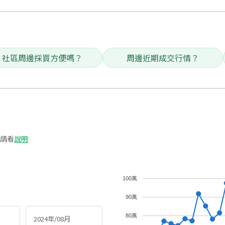
社區周邊採買方便嗎？
周邊近期成交行情？
請看
說明
100萬
90萬
80萬
2024年/08月