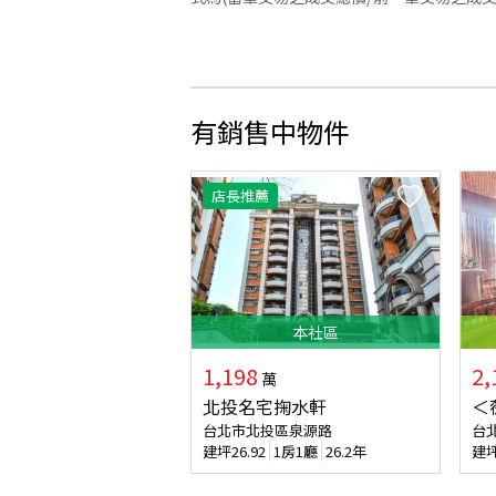
有銷售中物件
店長推薦
本
社區
1,198
2,
萬
北投名宅掬水軒
＜
台北市北投區泉源路
台
建坪
26.92
1房1廳
26.2年
建