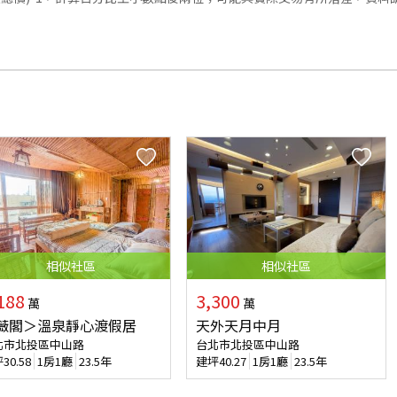
相似
社區
相似
社區
188
3,300
萬
萬
薇閣＞溫泉靜心渡假居
天外天月中月
北市北投區中山路
台北市北投區中山路
坪
30.58
1房1廳
23.5年
建坪
40.27
1房1廳
23.5年