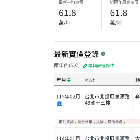
最新平均單價
近兩年最高單價
61.8
61.8
萬/坪
萬/坪
最新實價登錄
兩年內成交
編輯篩選條件
年月
地址
類
115
年
02
月
台北市北投區泉源路
48號十三樓
備註資訊：
陽台外推；夾層；其他增建；
114
年
01
月
台北市北投區泉源路