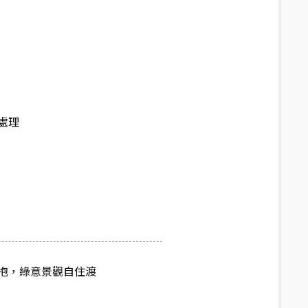
處理
抱，綠意景觀自住渡