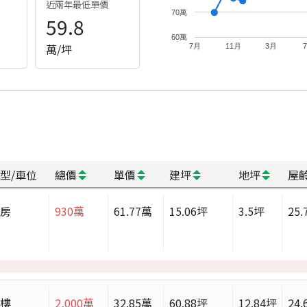
近兩年最低單價
70萬
59.8
60萬
萬/坪
7月
11月
3月
型/車位
總價
單價
建坪
地坪
屋
套房
930
萬
61.77
萬
15.06
坪
3.5
坪
25.
大樓
2,000
萬
32.85
萬
60.88
坪
12.84
坪
24.