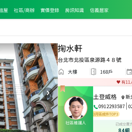
租屋
社區/商辦
實價登錄
房訊知識
信義居家
掬水軒
台北市北投區泉源路４８號
大樓
168戶
♥️ 有
11
土登威格
新
0912293587
0
區成件TOP3
2023年3月區成件TOP3
2022年3月區成件TOP3
社區維護人
已成交賣
84組