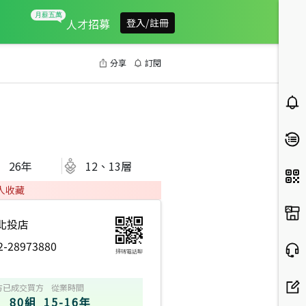
人才招募
登入/註冊
分享
訂閱
26
年
12、13層
人收藏
北投店
2-28973880
掃碼電話聊
方
已成交買方
從業時間
80組
15-16年