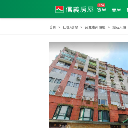
買屋
賣屋
首頁
社區/商辦
台北市內湖區
點石天湖
2022年10月區業績TOP3
2025年4月區成件TOP3
2