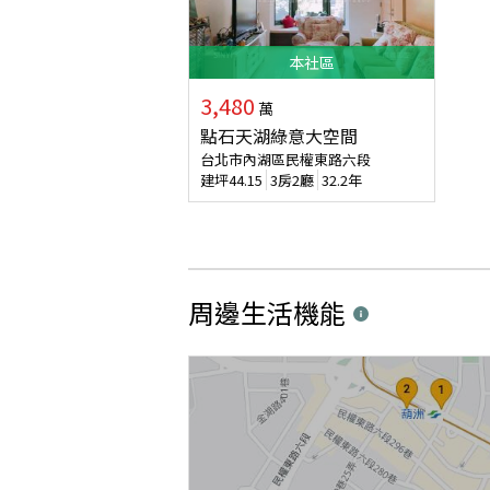
本
社區
3,480
萬
點石天湖綠意大空間
台北市內湖區民權東路六段
建坪
44.15
3房2廳
32.2年
周邊生活機能