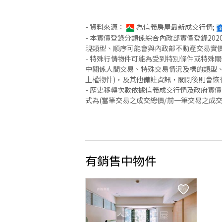
- 資料來源：
為信義房屋最新成交行情;
- 本實價登錄分類係綜合內政部實價登錄2
現類型、順序可能會與內政部不動產交易實
- 特殊行情物件可能為受到特別條件或特殊
中關係人間交易、特殊交易情況及標的類型、
上權物件)，及其他備註資訊，關閉後則會恢
- 歷史移轉次數依據信義成交行情及政府實
式為(當筆交易之成交總價/前一筆交易之成
有銷售中物件