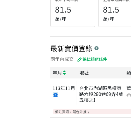
81.5
81.5
萬/坪
萬/坪
最新實價登錄
兩年內成交
編輯篩選條件
年月
地址
類
113
年
11
月
台北市內湖區民權東
路六段280巷69弄4號
五樓之1
備註資訊：
陽台外推；