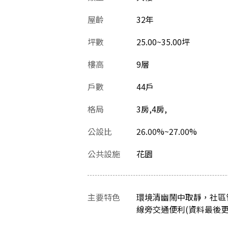
屋齡
32
年
坪數
25.00~35.00坪
樓高
9層
戶數
44戶
格局
3房,4房,
公設比
26.00%~27.00%
公共設施
花園
主要特色
環境清幽鬧中取靜，社區
線旁交通便利(資料最後更新日