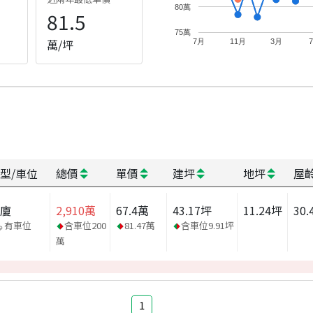
80萬
81.5
75萬
萬/坪
7月
11月
3月
型/車位
總價
單價
建坪
地坪
屋
華廈
2,910
萬
67.4
萬
43.17
坪
11.24
坪
30.
有車位
含車位
200
81.47
萬
含車位
9.91
坪
萬
1