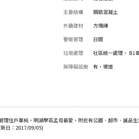
主要結構
鋼筋混凝土
外牆建材
方塊磚
警衛管理
日間
垃圾處理
社區統一處理， B1
無障礙設施
有，坡道
管理住戶單純，明湖學區孟母最愛，附近有公園．超市．誠品生
：2017/09/05)