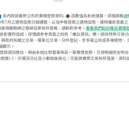
為內政部最新公布的實價登錄資料;
該數值為系統運算，詳細請看
說
020年7月之建物型態分類調整，以及申報登錄之建物型態、建物權狀登載
價查詢服務網之搜尋結果有所差異，請斟酌參考。
看看我們如何推估實價
關係影響所造成，詳情請參考頁面之粉色「備註資訊」欄。排除特殊交易
與政府有關之交易、僅車位交易、分件登記、含多筆土地或多棟建物、 交
復顯示。
價登錄資訊推估，再由系統比對當筆與前一筆實價登錄，交易明細完全吻
交總價)-1，計算百分比至小數點後兩位；可能與實際交易有所落差，資料