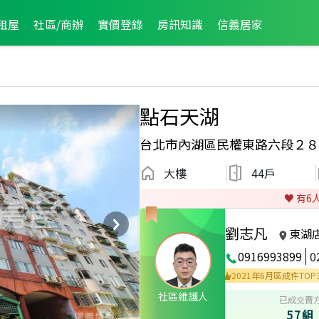
租屋
社區/商辦
實價登錄
房訊知識
信義居家
點石天湖
台北市內湖區民權東路六段２８
大樓
44戶
♥️ 有
6
劉志凡
東湖
0916993899
0
025年2月區成件TOP3
2023年4月區成件TOP3
2021年6月區成件TOP3
社區維護人
已成交賣
57組