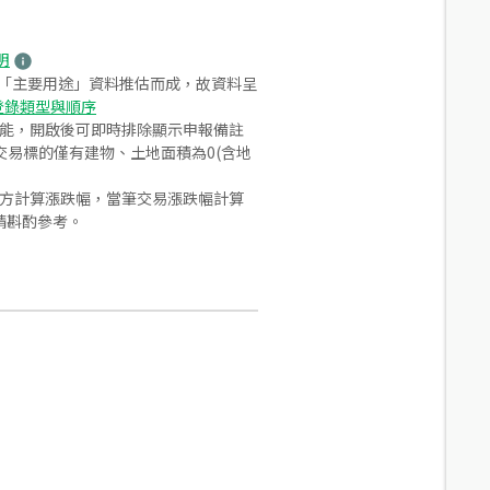
明
之「主要用途」資料推估而成，故資料呈
登錄類型與順序
功能，開啟後可即時排除顯示申報備註
易標的僅有建物、土地面積為0(含地
合方計算漲跌幅，當筆交易漲跌幅計算
請斟酌參考。