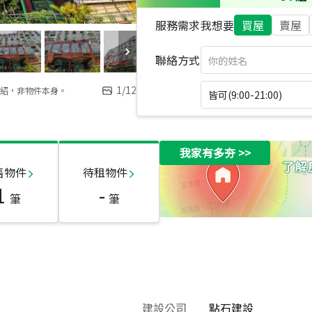
服務需求
我想要
買屋
賣屋
聯絡方式
1
/
12
紹，非物件本身。
皆可(9:00-21:00)
我家有多夯
>>
售物件
待租物件
1
-
筆
筆
建設公司
點石建設