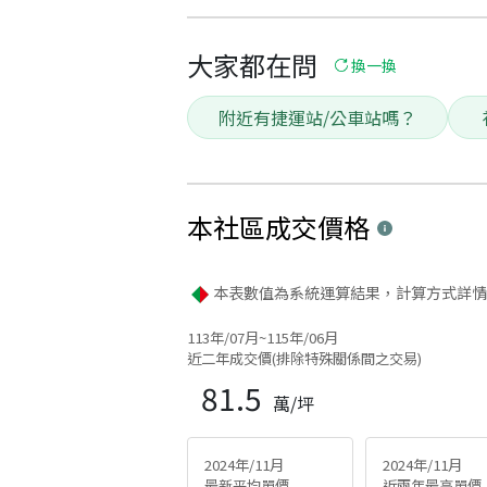
大家都在問
換一換
附近有捷運站/公車站嗎？
本社區
成交價格
本表數值為系統運算結果，計算方式詳情
113年/07月~115年/06月
近二年成交價(排除特殊關係間之交易)
81.5
萬/坪
2024年/11月
2024年/11月
最新平均單價
近兩年最高單價