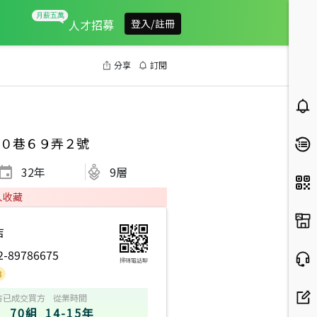
人才招募
登入/註冊
分享
訂閱
０巷６９弄２號
32
年
9層
人收藏
店
2-89786675
掃碼電話聊
方
已成交買方
從業時間
70組
14-15年