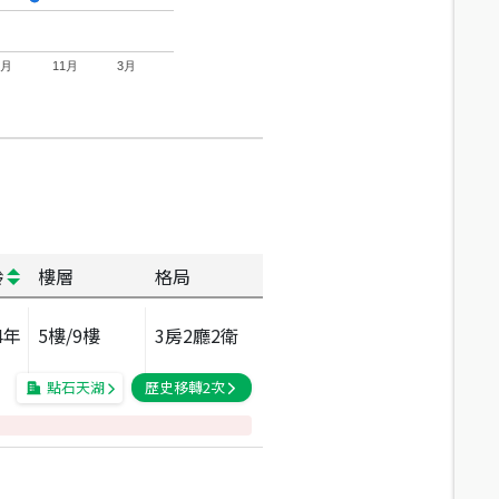
7月
11月
3月
齡
樓層
格局
4
年
5
樓/
9
樓
3房2廳2衛
點石天湖
歷史移轉
2
次