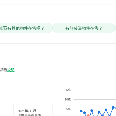
社區有其他物件在售嗎？
有無裝潢物件在售？
請看
說明
95萬
90萬
85萬
2024年/11月
近兩年最低單價