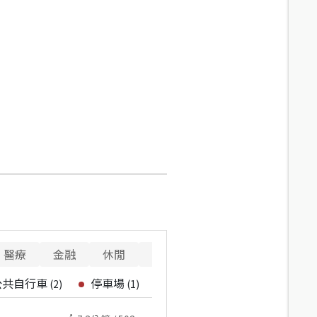
醫療
金融
休閒
寵物
重要設施
公共自行車
停車場
(
2
)
(
1
)