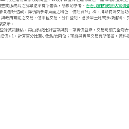
價查詢服務網之搜尋結果有所差異，請斟酌參考。
看看我們如何推估實價
關係影響所造成，詳情請參考頁面之粉色「備註資訊」欄。排除特殊交易
與政府有關之交易、僅車位交易、分件登記、含多筆土地或多棟建物、 交
復顯示。
價登錄資訊推估，再由系統比對當筆與前一筆實價登錄，交易明細完全吻
交總價)-1，計算百分比至小數點後兩位；可能與實際交易有所落差，資料