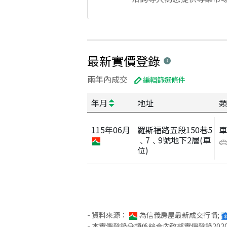
最新實價登錄
兩年內成交
編輯篩選條件
年月
地址
類
115
年
06
月
羅斯福路五段150巷5
﹑7﹑9號地下2層(車
位)
- 資料來源：
為信義房屋最新成交行情;
- 本實價登錄分類係綜合內政部實價登錄2