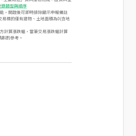
登錄類型與順序
功能，開啟後可即時排除顯示申報備註
易標的僅有建物、土地面積為0(含地
合方計算漲跌幅，當筆交易漲跌幅計算
請斟酌參考。