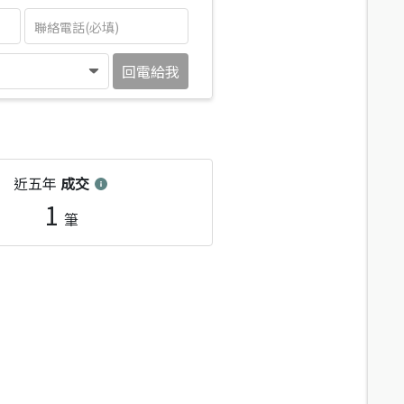
回電給我
近五年
成交
1
筆