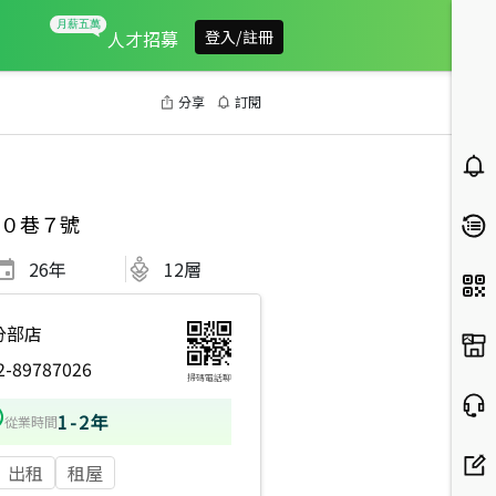
人才招募
登入/註冊
分享
訂閱
０巷７號
26
年
12層
分部店
2-89787026
掃碼電話聊
1-2年
從業時間
出租
租屋