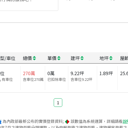
型/車位
總價
單價
建坪
地坪
屋
車位
270
萬
0
萬
9.22
坪
1.89
坪
25.
有車位
含車位270萬
已扣除車位
含車位
9.22
坪
1
為內政部最新公布的實價登錄資料;
該數值為系統運算，詳細請看
說
020年7月之建物型態分類調整，以及申報登錄之建物型態、建物權狀登載