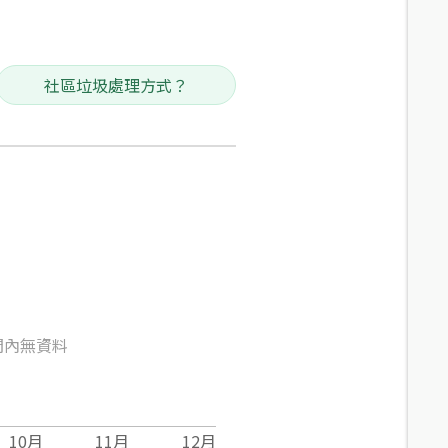
社區垃圾處理方式？
間內無資料
10
月
11
月
12
月