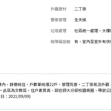
外牆建材
二丁掛
警衛管理
全天候
垃圾處理
社區統一處理，大樓
無障礙設施
有，室內至室外有供
0巷內，靜巷純住，戶數單純僅22戶，管理完善，二丁掛氣派外觀
。此區為文教區，住戶素質高，鄰近師大分部校園商圈、帶狀公
2021/09/09)