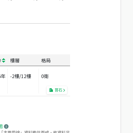
齡
樓層
格局
6
年
-2
樓/
12
樓
0衛
菩石
明
之「主要用途」資料推估而成，故資料呈