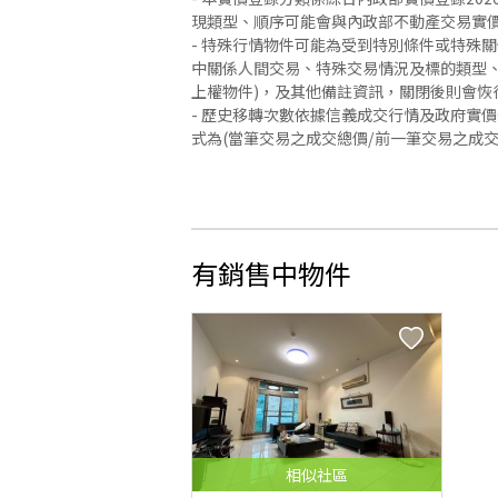
現類型、順序可能會與內政部不動產交易實
- 特殊行情物件可能為受到特別條件或特殊
中關係人間交易、特殊交易情況及標的類型、
上權物件)，及其他備註資訊，關閉後則會恢
- 歷史移轉次數依據信義成交行情及政府實
式為(當筆交易之成交總價/前一筆交易之成
有銷售中物件
相似
社區