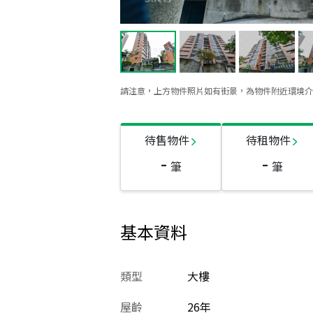
請注意，上方物件照片如有街景，為物件附近環境介
待售物件
待租物件
-
-
筆
筆
基本資料
類型
大樓
屋齡
26
年