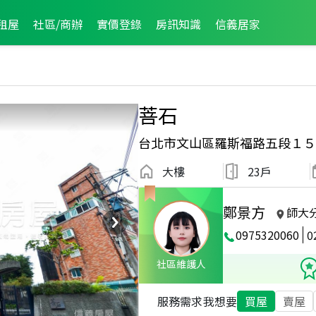
租屋
社區/商辦
實價登錄
房訊知識
信義居家
菩石
台北市文山區羅斯福路五段１５
大樓
23戶
鄭景方
師大
0975320060
0
社區維護人
服務需求
我想要
買屋
賣屋