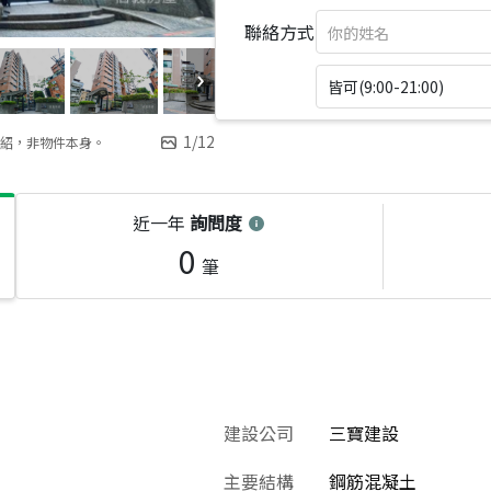
聯絡方式
皆可(9:00-21:00)
1
/
12
紹，非物件本身。
近一年
詢問度
0
筆
建設公司
三寶建設
主要結構
鋼筋混凝土