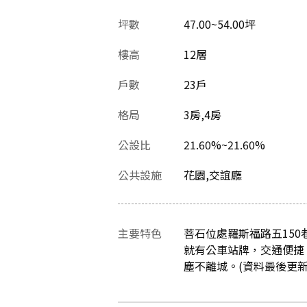
坪數
47.00~54.00坪
樓高
12層
戶數
23戶
格局
3房,4房
公設比
21.60%~21.60%
公共設施
花園,交誼廳
主要特色
菩石位處羅斯福路五15
就有公車站牌，交通便捷
塵不離城。(資料最後更新日：