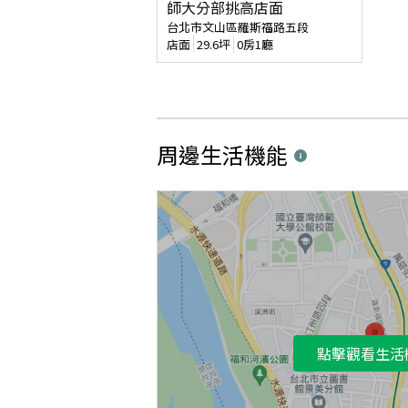
師大分部挑高店面
台北市文山區羅斯福路五段
店面
29.6
坪
0房1廳
周邊生活機能
點擊觀看生活