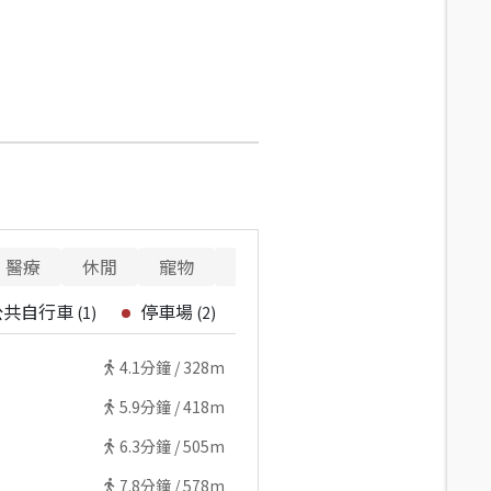
醫療
休閒
寵物
警消
重要設施
公共自行車
停車場
(
1
)
(
2
)
4.1
分鐘 /
328m
5.9
分鐘 /
418m
6.3
分鐘 /
505m
7.8
分鐘 /
578m