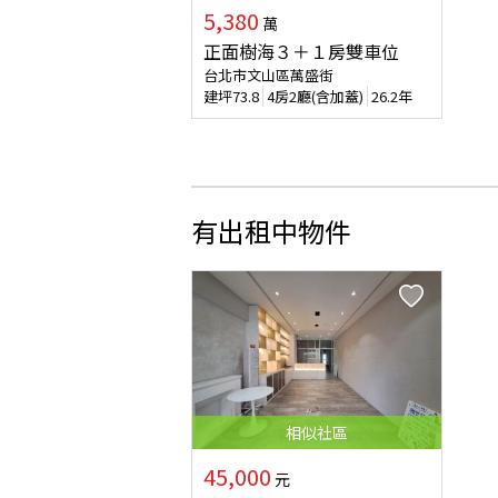
5,380
萬
正面樹海３＋１房雙車位
台北市文山區萬盛街
建坪
73.8
4房2廳(含加蓋)
26.2年
有出租中物件
相似
社區
45,000
元