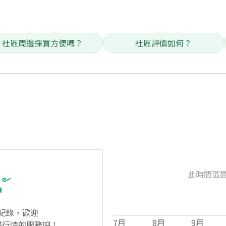
社區周邊採買方便嗎？
社區評價如何？
此時間區
紀錄，歡迎
7
月
8
月
9
月
場行情的服務吧！