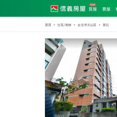
買屋
賣屋
首頁
社區/商辦
台北市文山區
菩石