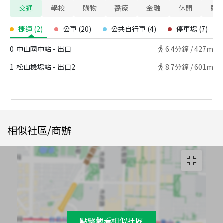
交通
學校
購物
醫療
金融
休閒
寵
捷運
(
2
)
公車
(
20
)
公共自行車
(
4
)
停車場
(
7
)
0
中山國中站 - 出口
6.4
分鐘 /
427m
1
松山機場站 - 出口2
8.7
分鐘 /
601m
相似社區/商辦
點擊觀看相似社區