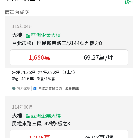
條件
兩年內成交
115
年
04
月
大樓
亞洲企業大樓
台北市松山區民權東路三段144號九樓之8
1,680
萬
69.27
萬/坪
建坪
24.25
坪
地坪
2.82
坪
無車位
0衛
41.6
年
9
樓/
15
樓
資料說明
內政部實價登錄
交易備註
114
年
06
月
大樓
亞洲企業大樓
民權東路三段142號8樓之3
1,275
萬
76.93
萬/坪