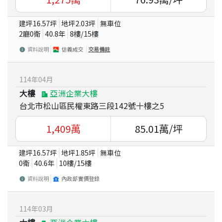
建坪
16.57
坪
地坪
2.03
坪
無車位
2廳0衛
40.8
年
8
樓/
15
樓
資料說明
信義成交
交易備註
114
年
04
月
大樓
亞洲企業大樓
台北市松山區民權東路三段142號十樓之5
1,409
萬
85.01
萬/坪
建坪
16.57
坪
地坪
1.85
坪
無車位
0衛
40.6
年
10
樓/
15
樓
資料說明
內政部實價登錄
114
年
03
月