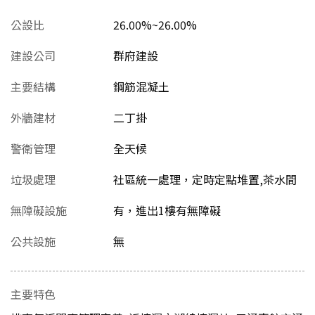
公設比
26.00%~26.00%
建設公司
群府建設
主要結構
鋼筋混凝土
外牆建材
二丁掛
警衛管理
全天候
垃圾處理
社區統一處理，定時定點堆置,茶水間
無障礙設施
有，進出1樓有無障礙
公共設施
無
主要特色