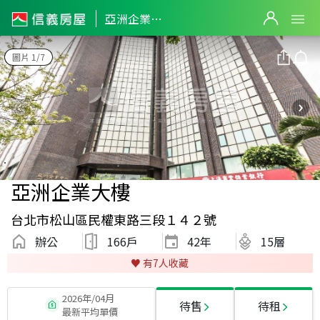
亞洲企業大樓
圖片 1/7
亞洲企業大樓
台北市松山區民權東路三段１４２號
辦公
166戶
42
年
15層
♥️ 有
7
人收藏
2026年/04月
待售
待租
最新平均單價