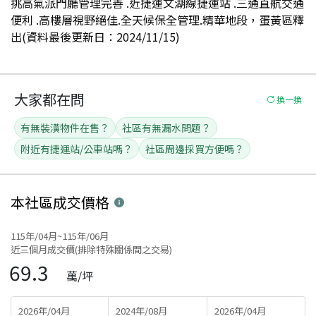
挑高氣派門廳管理完善 .近捷運文湖線捷運站 .三通直航交通
便利 .高樓層視野絕佳.全天候保全管理.精華地段，蛋黃區釋
出(資料最後更新日：2024/11/15)
大家都在問
換一換
有無裝潢物件在售？
社區有無漏水問題？
附近有捷運站/公車站嗎？
社區周邊採買方便嗎？
本社區
成交價格
115年/04月~115年/06月
近三個月成交價(排除特殊關係間之交易)
69.3
萬/坪
2026年/04月
2024年/08月
2026年/04月