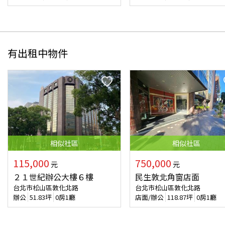
有出租中物件
相似
社區
相似
社區
115,000
750,000
元
元
２１世紀辦公大樓６樓
民生敦北角窗店面
台北市松山區敦化北路
台北市松山區敦化北路
辦公
51.83
坪
0房1廳
店面/辦公
118.87
坪
0房1廳