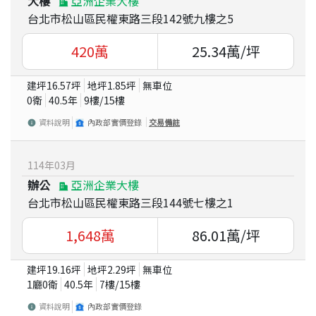
大樓
亞洲企業大樓
台北市松山區民權東路三段142號九樓之5
420
萬
25.34
萬/坪
建坪
16.57
坪
地坪
1.85
坪
無車位
0衛
40.5
年
9
樓/
15
樓
資料說明
內政部實價登錄
交易備註
114
年
03
月
辦公
亞洲企業大樓
台北市松山區民權東路三段144號七樓之1
1,648
萬
86.01
萬/坪
建坪
19.16
坪
地坪
2.29
坪
無車位
1廳0衛
40.5
年
7
樓/
15
樓
資料說明
內政部實價登錄