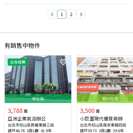
1
2
有銷售中物件
店長推薦
本
社區
相似
社區
3,788
3,500
萬
萬
亞洲企業氣派辦公
小巨蛋現代優質商辦
台北市松山區民權東路三段
台北市松山區南京東路四段
建坪
46.76
3房1廳
41.9年
建坪
39.73
3房2廳
39.6年