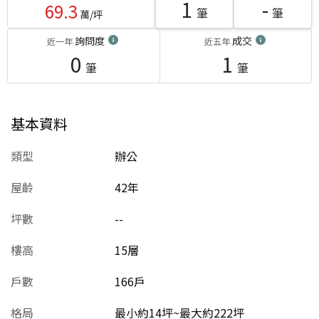
1
-
69.3
筆
筆
萬/坪
詢問度
成交
近一年
近五年
0
1
筆
筆
基本資料
類型
辦公
屋齡
42
年
坪數
--
樓高
15層
戶數
166戶
格局
最小約14坪~最大約222坪