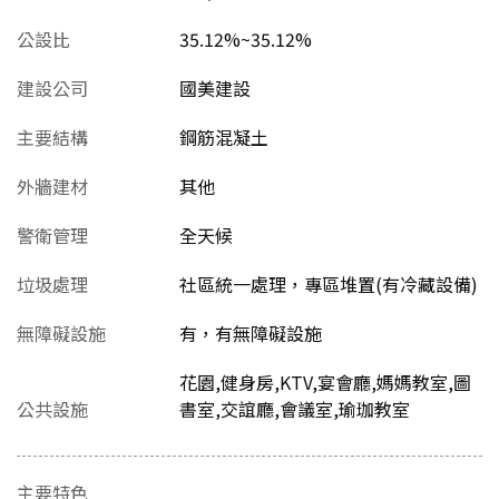
公設比
35.12%~35.12%
建設公司
國美建設
主要結構
鋼筋混凝土
外牆建材
其他
警衛管理
全天候
垃圾處理
社區統一處理，專區堆置(有冷藏設備)
無障礙設施
有，有無障礙設施
花園,健身房,KTV,宴會廳,媽媽教室,圖
公共設施
書室,交誼廳,會議室,瑜珈教室
主要特色