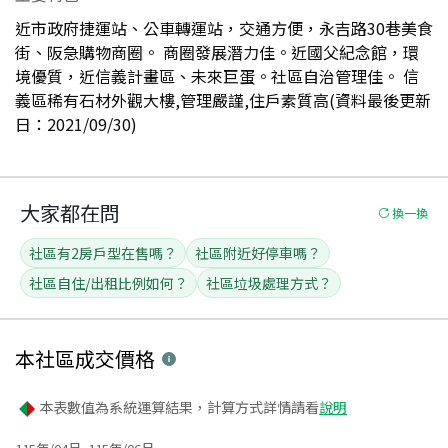
近市政府捷運站、公車轉運站，交通方便，永吉路30巷美食
街、阪急購物商圈。 商圈發展潛力佳。近國父紀念館，環
境優質，近信義計畫區、未來巨蛋。社區自治管理佳。 信
義區稀有石材外觀大樓,管理嚴謹,住戶素質高(資料最後更新
日：2021/09/30)
大家都在問
換一換
社區有2房戶型在售嗎？
社區附近好停車嗎？
社區自住/出租比例如何？
社區垃圾處理方式？
本社區
成交價格
本表數值為系統運算結果，計算方式詳情請看
說明