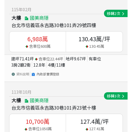
115
年
02
月
移轉
2
次
大樓
國美商隱
台北市信義區永吉路30巷101弄29號四樓
6,988
萬
130.43
萬/坪
含車位
600
萬
130.45
萬
建坪
71.41
坪
地坪
9.67
坪
有車位
含車位
22.44
坪
3房2廳2衛
12.8
年
4
樓/
11
樓
資料說明
內政部實價登錄
113
年
10
月
移轉
3
次
大樓
國美商隱
台北市信義區永吉路30巷101弄23號十樓
10,700
萬
127.4
萬/坪
含車位
1050
萬
127.41
萬