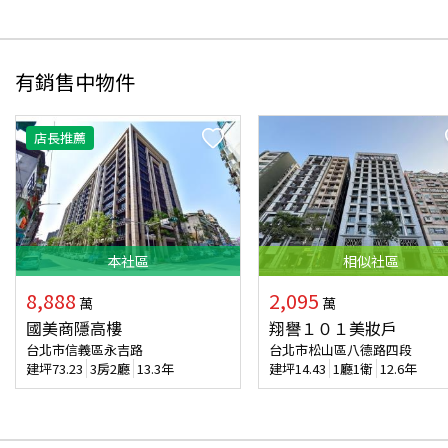
有銷售中物件
店長推薦
本
社區
相似
社區
8,888
2,095
萬
萬
國美商隱高樓
翔譽１０１美妝戶
台北市信義區永吉路
台北市松山區八德路四段
建坪
73.23
3房2廳
13.3年
建坪
14.43
1廳1衛
12.6年