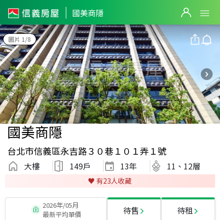
國美商隱
圖片 1/8
國美商隱
台北市信義區永吉路３０巷１０１弄１號
大樓
149戶
13
年
11、12層
♥️ 有
23
人收藏
2026年/05月
待售
待租
最新平均單價