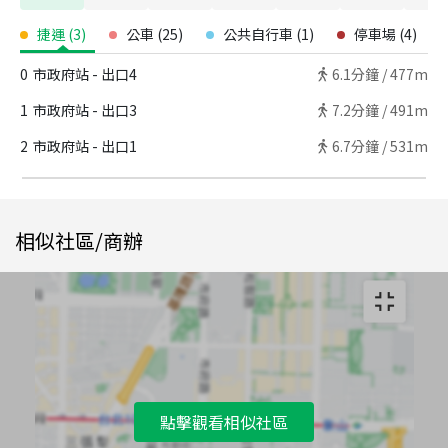
捷運
(
3
)
公車
(
25
)
公共自行車
(
1
)
停車場
(
4
)
0
市政府站 - 出口4
6.1
分鐘 /
477m
1
市政府站 - 出口3
7.2
分鐘 /
491m
2
市政府站 - 出口1
6.7
分鐘 /
531m
相似社區/商辦
點擊觀看相似社區