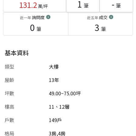
1
-
131.2
筆
筆
萬/坪
詢問度
成交
近一年
近五年
0
3
筆
筆
基本資料
類型
大樓
屋齡
13
年
坪數
49.00~75.00坪
樓高
11、12層
戶數
149戶
格局
3房,4房