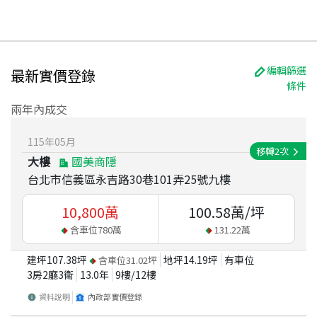
編輯篩選
最新實價登錄
條件
兩年內成交
115
年
05
月
移轉
2
次
大樓
國美商隱
台北市信義區永吉路30巷101弄25號九樓
10,800
萬
100.58
萬/坪
含車位
780
萬
131.22
萬
建坪
107.38
坪
地坪
14.19
坪
有車位
含車位
31.02
坪
3房2廳3衛
13.0
年
9
樓/
12
樓
資料說明
內政部實價登錄