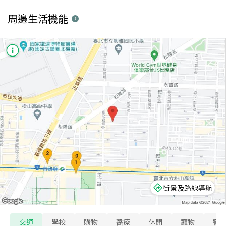
周邊生活機能
街景及路線導航
交通
學校
購物
醫療
休閒
寵物
警