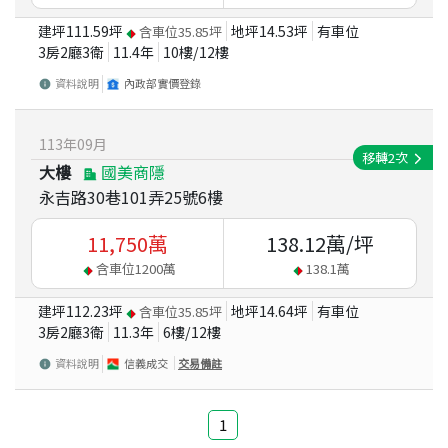
建坪
111.59
坪
地坪
14.53
坪
有車位
含車位
35.85
坪
3房2廳3衛
11.4
年
10
樓/
12
樓
資料說明
內政部實價登錄
113
年
09
月
移轉
2
次
大樓
國美商隱
永吉路30巷101弄25號6樓
11,750
萬
138.12
萬/坪
含車位
1200
萬
138.1
萬
建坪
112.23
坪
地坪
14.64
坪
有車位
含車位
35.85
坪
3房2廳3衛
11.3
年
6
樓/
12
樓
資料說明
信義成交
交易備註
1