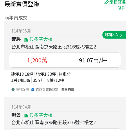
編輯篩選
最新實價登錄
條件
兩年內成交
114
年
05
月
移轉
4
次
套房
貝多芬大樓
台北市松山區南京東路五段316號八樓之2
1,200
萬
91.07
萬/坪
建坪
13.18
坪
地坪
1.33
坪
無車位
1房1廳1衛
35.9
年
8
樓/
12
樓
資料說明
內政部實價登錄
交易備註
114
年
04
月
辦公
貝多芬大樓
台北市松山區南京東路五段316號七樓之7