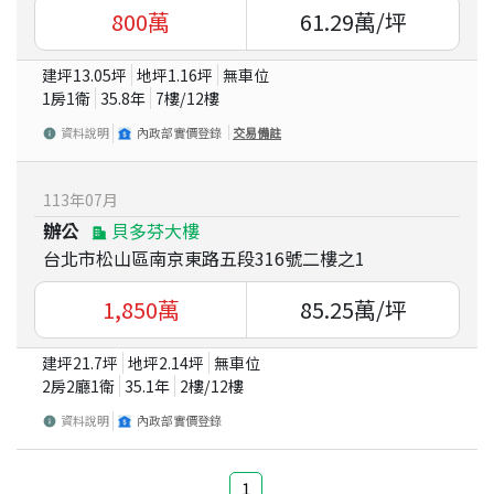
800
萬
61.29
萬/坪
建坪
13.05
坪
地坪
1.16
坪
無車位
1房1衛
35.8
年
7
樓/
12
樓
資料說明
內政部實價登錄
交易備註
113
年
07
月
辦公
貝多芬大樓
台北市松山區南京東路五段316號二樓之1
1,850
萬
85.25
萬/坪
建坪
21.7
坪
地坪
2.14
坪
無車位
2房2廳1衛
35.1
年
2
樓/
12
樓
資料說明
內政部實價登錄
1