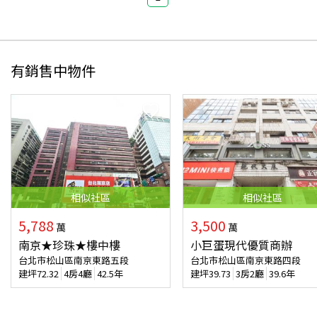
有銷售中物件
相似
社區
相似
社區
5,788
3,500
萬
萬
南京★珍珠★樓中樓
小巨蛋現代優質商辦
台北市松山區南京東路五段
台北市松山區南京東路四段
建坪
72.32
4房4廳
42.5年
建坪
39.73
3房2廳
39.6年