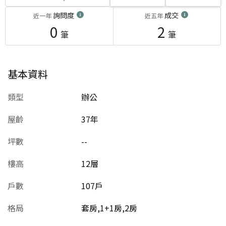
詢問度
成交
近一年
近五年
0
2
筆
筆
基本資料
類型
辦公
屋齡
37
年
坪數
--
樓高
12層
戶數
107戶
格局
套房,1+1房,2房