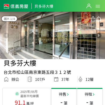
貝多芬大樓
圖片 1/4
貝多芬大樓
台北市松山區南京東路五段３１２號
辦公
107戶
37
年
12層
2025年/05月
待售
待租
最新平均單價
-
-
91.1
筆
筆
萬/坪