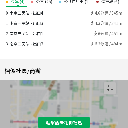
捷運
(
4
)
公車
(
25
)
公共自行車
(
1
)
停車場
(
6
)
0
南京三民站 - 出口4
4.6
分鐘 /
345m
1
南京三民站 - 出口3
4.3
分鐘 /
341m
2
南京三民站 - 出口1
6
分鐘 /
451m
3
南京三民站 - 出口2
6.2
分鐘 /
494m
相似社區/商辦
點擊觀看相似社區