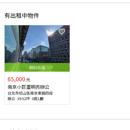
有出租中物件
相似
社區
65,000
元
南京小巨蛋明亮辦公
台北市松山區南京東路四段
辦公
39.52
坪
0房1廳