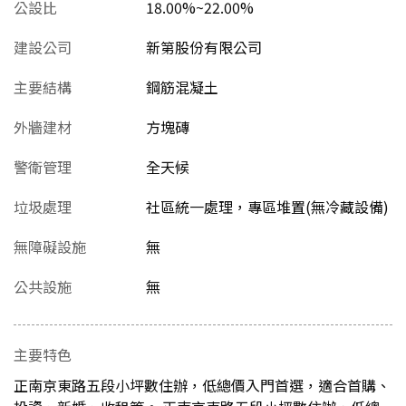
公設比
18.00%~22.00%
建設公司
新第股份有限公司
主要結構
鋼筋混凝土
外牆建材
方塊磚
警衛管理
全天候
垃圾處理
社區統一處理，專區堆置(無冷藏設備)
無障礙設施
無
公共設施
無
主要特色
正南京東路五段小坪數住辦，低總價入門首選，適合首購、