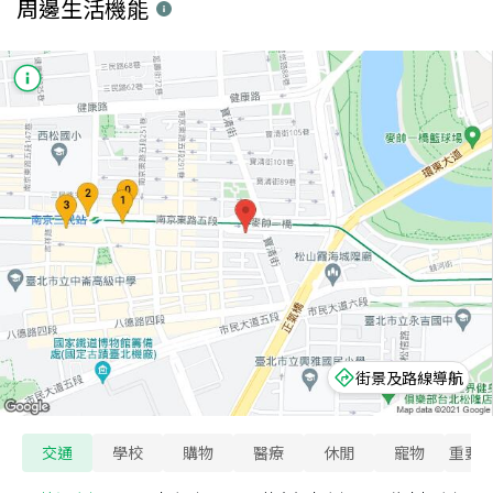
周邊生活機能
街景及路線導航
交通
學校
購物
醫療
休閒
寵物
重要