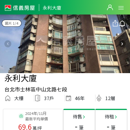
永利大廈
圖片 1/4
永利大廈
台北市士林區中山北路七段
大樓
37戶
46
年
12層
2024年/11月
待售
待租
最新平均單價
-
-
69.6
筆
筆
萬/坪