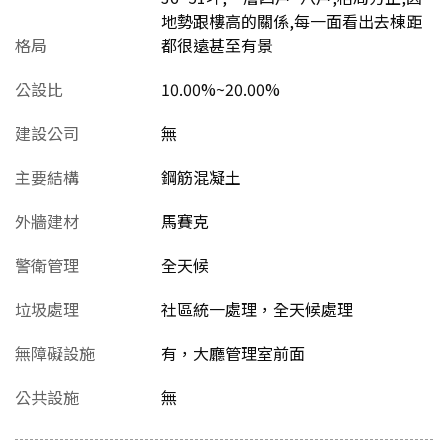
地勢跟樓高的關係,每一面看出去棟距
格局
都很遠甚至有景
公設比
10.00%~20.00%
建設公司
無
主要結構
鋼筋混凝土
外牆建材
馬賽克
警衛管理
全天候
垃圾處理
社區統一處理，全天候處理
無障礙設施
有，大廳管理室前面
公共設施
無