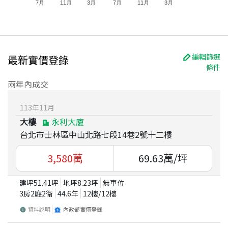
7月
11月
3月
7月
11月
3月
編輯篩選
最新實價登錄
條件
兩年內成交
113
年
11
月
大樓
永利大廈
台北市士林區中山北路七段14巷2號十二樓
3,580
萬
69.63
萬/坪
建坪
51.41
坪
地坪
8.23
坪
無車位
3房2廳2衛
44.6
年
12
樓/
12
樓
資料說明
內政部實價登錄