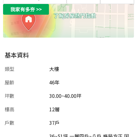
我家有多夯
>>
基本資料
類型
大樓
屋齡
46
年
坪數
30.00~40.00坪
樓高
12層
戶數
37戶
36~51坪,一層四戶~八戶,格局方正,因