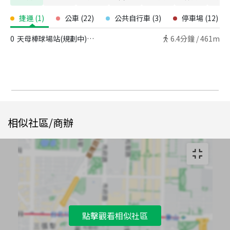
捷運
(
1
)
公車
(
22
)
公共自行車
(
3
)
停車場
(
12
)
0
天母棒球場站(規劃中) - 出口
6.4
分鐘 /
461m
相似社區/商辦
點擊觀看相似社區