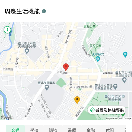
周邊生活機能
街景及路線導航
交通
學校
購物
醫療
金融
休閒
寵