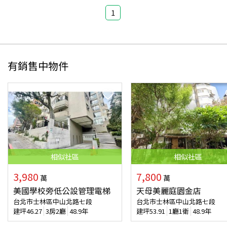
1
有銷售中物件
相似
社區
相似
社區
3,980
7,800
萬
萬
美國學校旁低公設管理電梯
天母美麗庭園金店
台北市士林區中山北路七段
台北市士林區中山北路七段
建坪
46.27
3房2廳
48.9年
建坪
53.91
1廳1衛
48.9年