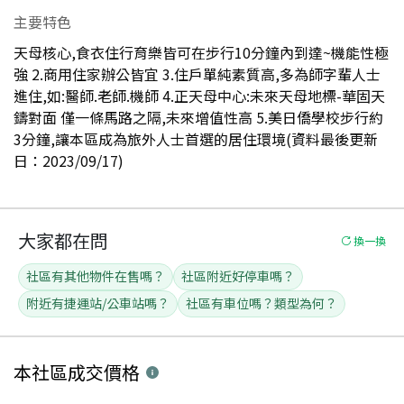
主要特色
天母核心,食衣住行育樂皆可在步行10分鐘內到達~機能性極
強 2.商用住家辦公皆宜 3.住戶單純素質高,多為師字輩人士
進住,如:醫師.老師.機師 4.正天母中心:未來天母地標-華固天
鑄對面 僅一條馬路之隔,未來增值性高 5.美日僑學校步行約
3分鐘,讓本區成為旅外人士首選的居住環境(資料最後更新
日：2023/09/17)
大家都在問
換一換
社區有其他物件在售嗎？
社區附近好停車嗎？
附近有捷運站/公車站嗎？
社區有車位嗎？類型為何？
本社區
成交價格