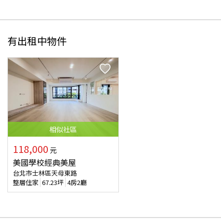
有出租中物件
相似
社區
118,000
元
美國學校經典美屋
台北市士林區天母東路
整層住家
67.23
坪
4房2廳