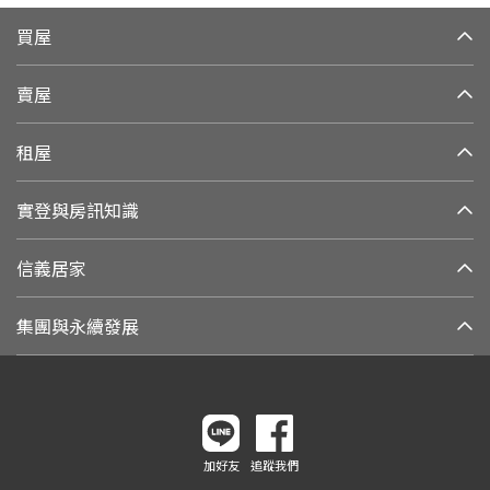
買屋
賣屋
租屋
實登與房訊知識
信義居家
集團與永續發展
加好友
追蹤我們