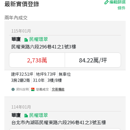
編輯篩選
最新實價登錄
條件
兩年內成交
115
年
01
月
華廈
民權環翠
民權東路六段296巷41之1號3樓
2,738
萬
84.22
萬/坪
建坪
32.51
坪
地坪
9.73
坪
無車位
3房2廳2衛
31.0
年
3
樓/
8
樓
資料說明
信義成交
交易備註
114
年
01
月
華廈
民權環翠
台北市內湖區民權東路六段296巷41之3號五樓