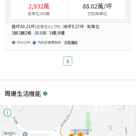
2,932
萬
88.02
萬/坪
含車位200萬
已扣除車位
建坪
40.21
坪
地坪
9.27
坪
有車位
(含車位
9.17
坪)
3房2廳2衛
30.0
年
5
樓/
8
樓
資料說明
內政部實價登錄
交易備註
1
周邊生活機能