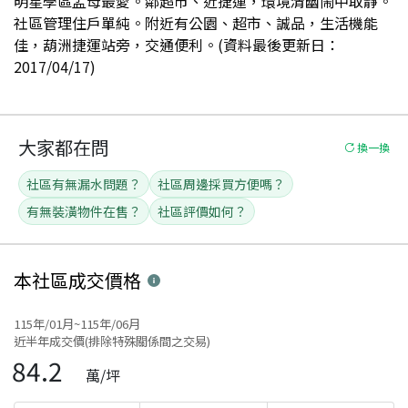
明星學區孟母最愛。鄰超市、近捷運，環境清幽鬧中取靜。
社區管理住戶單純。附近有公園、超市、誠品，生活機能
佳，葫洲捷運站旁，交通便利。(資料最後更新日：
2017/04/17)
大家都在問
換一換
社區有無漏水問題？
社區周邊採買方便嗎？
有無裝潢物件在售？
社區評價如何？
本社區
成交價格
115年/01月~115年/06月
近半年成交價(排除特殊關係間之交易)
84.2
萬/坪