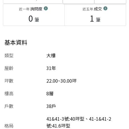
詢問度
成交
近一年
近五年
0
1
筆
筆
基本資料
類型
大樓
屋齡
31
年
坪數
22.00~30.00坪
樓高
8層
戶數
38戶
41&41-3號:40坪型、41-1&41-2
格局
號:41.6坪型