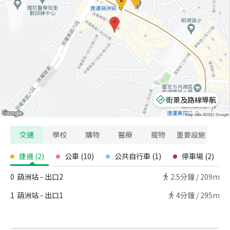
街景及路線導航
交通
學校
購物
醫療
寵物
重要設施
捷運
(
2
)
公車
(
10
)
公共自行車
(
1
)
停車場
(
2
)
0
葫洲站 - 出口2
2.5
分鐘 /
209m
1
葫洲站 - 出口1
4
分鐘 /
295m