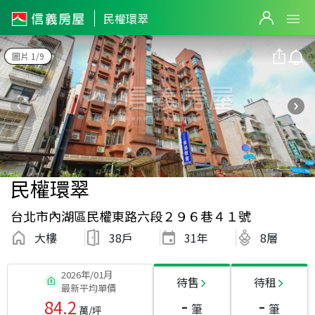
民權環翠
圖片 1/9
民權環翠
台北市內湖區民權東路六段２９６巷４１號
大樓
38戶
31
年
8層
2026年/01月
待售
待租
最新平均單價
-
-
84.2
筆
筆
萬/坪