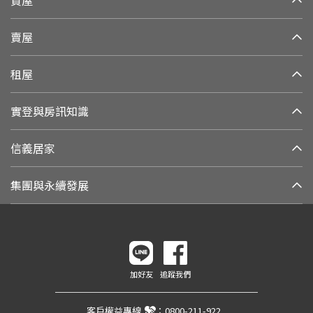
賣屋
租屋
實登與房訊知識
信義居家
集團與永續發展
加好友
追蹤我們
客戶權益專線
：
0800-211-922