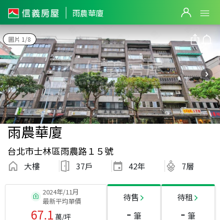
雨農華廈
圖片 1/8
雨農華廈
台北市士林區雨農路１５號
大樓
37戶
42
年
7層
2024年/11月
待售
待租
最新平均單價
-
-
67.1
筆
筆
萬/坪