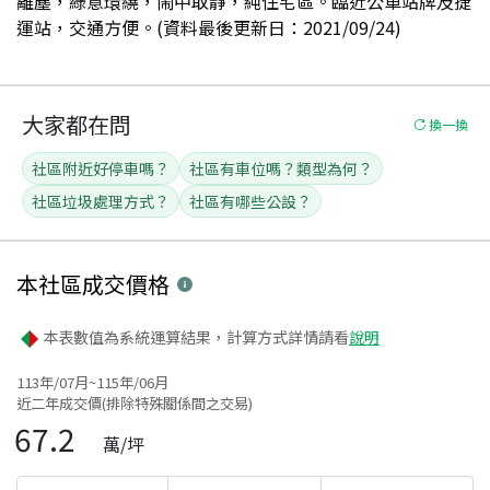
離塵，綠意環繞，鬧中取靜，純住宅區。臨近公車站牌及捷
運站，交通方便。(資料最後更新日：2021/09/24)
大家都在問
換一換
社區附近好停車嗎？
社區有車位嗎？類型為何？
社區垃圾處理方式？
社區有哪些公設？
本社區
成交價格
本表數值為系統運算結果，計算方式詳情請看
說明
113年/07月~115年/06月
近二年成交價(排除特殊關係間之交易)
67.2
萬/坪