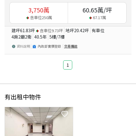
3,750
萬
60.65
萬/坪
含車位
250
萬
67.17
萬
建坪
61.83
坪
地坪
20.42
坪
有車位
含車位
9.73
坪
4房2廳2衛
40.5
年
5
樓/
7
樓
資料說明
內政部實價登錄
交易備註
1
有出租中物件