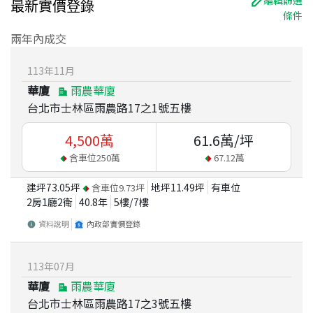
編輯篩選
最新實價登錄
條件
兩年內成交
113
年
11
月
華廈
雨農華廈
台北市士林區雨農路17之1號五樓
4,500
萬
61.6
萬/坪
含車位
250
萬
67.12
萬
建坪
73.05
坪
地坪
11.49
坪
有車位
含車位
9.73
坪
2房1廳2衛
40.8
年
5
樓/
7
樓
資料說明
內政部實價登錄
113
年
07
月
華廈
雨農華廈
台北市士林區雨農路17之3號五樓