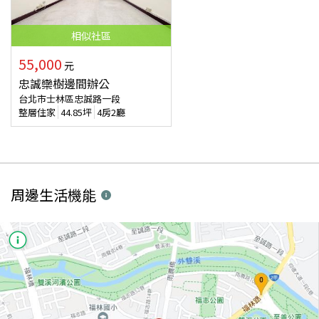
相似
社區
55,000
元
忠誠欒樹邊間辦公
台北市士林區忠誠路一段
整層住家
44.85
坪
4房2廳
周邊生活機能