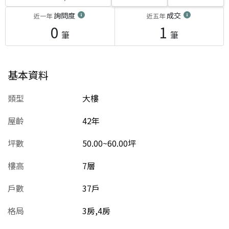
詢問度
成交
近一年
近五年
0
1
筆
筆
基本資料
類型
大樓
屋齡
42
年
坪數
50.00~60.00坪
樓高
7層
戶數
37戶
格局
3房,4房