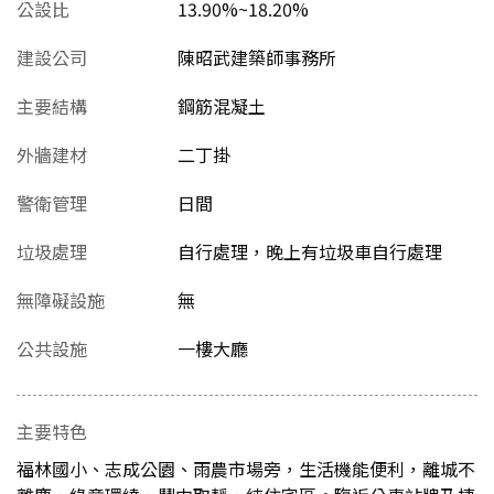
公設比
13.90%~18.20%
建設公司
陳昭武建築師事務所
主要結構
鋼筋混凝土
外牆建材
二丁掛
警衛管理
日間
垃圾處理
自行處理，晚上有垃圾車自行處理
無障礙設施
無
公共設施
一樓大廳
主要特色
福林國小、志成公園、雨農市場旁，生活機能便利，離城不