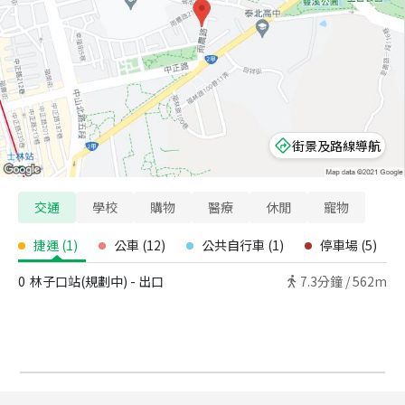
街景及路線導航
交通
學校
購物
醫療
休閒
寵物
捷運
(
1
)
公車
(
12
)
公共自行車
(
1
)
停車場
(
5
)
0
林子口站(規劃中) - 出口
7.3
分鐘 /
562m