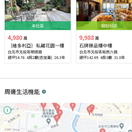
本
社區
相似
社區
4,980
9,988
萬
萬
｛維多利亞｝私藏花園一樓
石牌臻品樓中樓
台北市北投區明德路
台北市北投區裕民六路
建坪
54.76
4房2廳(含加蓋)
26.3年
建坪
142.69
4房3廳
31.0年
周邊生活機能