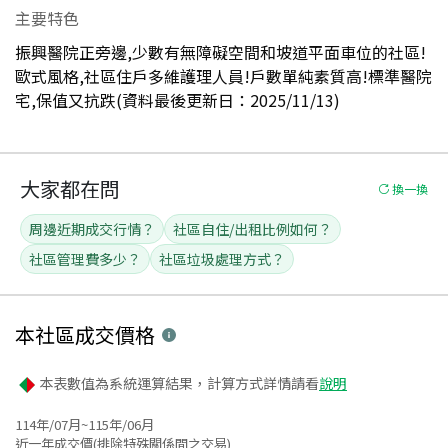
主要特色
振興醫院正旁邊,少數有無障礙空間和坡道平面車位的社區!
歐式風格,社區住戶多維護理人員!戶數單純素質高!標準醫院
宅,保值又抗跌(資料最後更新日：2025/11/13)
大家都在問
換一換
周邊近期成交行情？
社區自住/出租比例如何？
社區管理費多少？
社區垃圾處理方式？
本社區
成交價格
本表數值為系統運算結果，計算方式詳情請看
說明
114年/07月~115年/06月
近一年成交價(排除特殊關係間之交易)