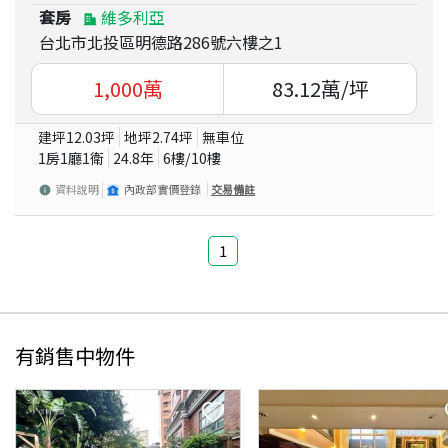
套房
維多利亞
台北市北投區明德路286號六樓之1
1,000
萬
83.12
萬/坪
建坪
12.03
坪
地坪
2.74
坪
無車位
1房1廳1衛
24.8
年
6
樓/
10
樓
資料說明
內政部實價登錄
交易備註
1
有銷售中物件