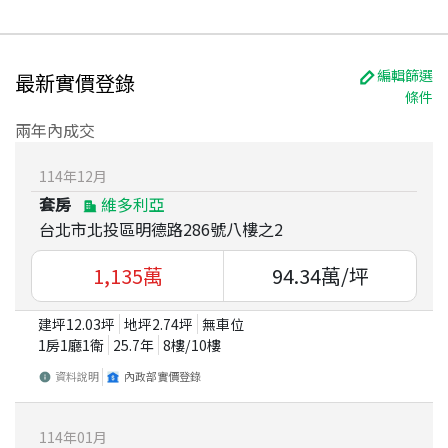
編輯篩選
最新實價登錄
條件
兩年內成交
114
年
12
月
套房
維多利亞
台北市北投區明德路286號八樓之2
1,135
萬
94.34
萬/坪
建坪
12.03
坪
地坪
2.74
坪
無車位
1房1廳1衛
25.7
年
8
樓/
10
樓
資料說明
內政部實價登錄
114
年
01
月