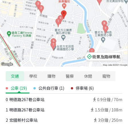
街景及路線導航
交通
學校
購物
醫療
休閒
寵物
公車
(
19
)
公共自行車
(
1
)
停車場
(
6
)
0
明德路267巷公車站
0.9
分鐘 /
70m
1
明德路267巷公車站
1.5
分鐘 /
108m
2
宏國新村公車站
3
分鐘 /
250m