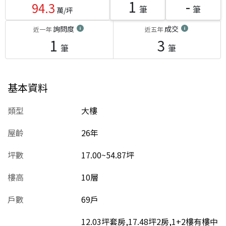
1
-
94.3
筆
筆
萬/坪
詢問度
成交
近一年
近五年
1
3
筆
筆
基本資料
類型
大樓
屋齡
26
年
坪數
17.00~54.87坪
樓高
10層
戶數
69戶
12.03坪套房,17.48坪2房,1+2樓有樓中