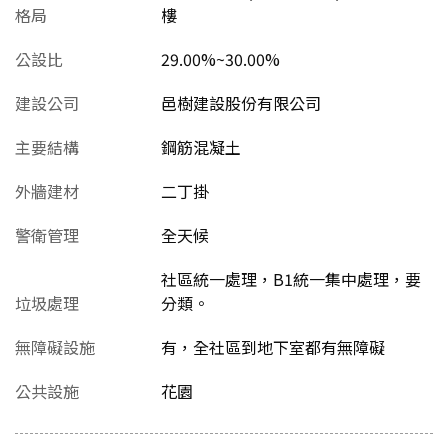
格局
樓
公設比
29.00%~30.00%
建設公司
邑樹建設股份有限公司
主要結構
鋼筋混凝土
外牆建材
二丁掛
警衛管理
全天候
社區統一處理，B1統一集中處理，要
垃圾處理
分類。
無障礙設施
有，全社區到地下室都有無障礙
公共設施
花園