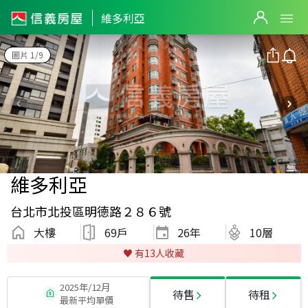
維多利亞
圖片 1/9
維多利亞
台北市北投區明德路２８６號
大樓
69戶
26
年
10層
♥️ 有
13
人收藏
2025年/12月
待售
待租
最新平均單價