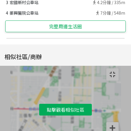
3
宏國新村公車站
4.2
分鐘 /
335m
4
振興醫院公車站
7
分鐘 /
548m
完整周邊生活圈
相似社區/商辦
點擊觀看相似社區