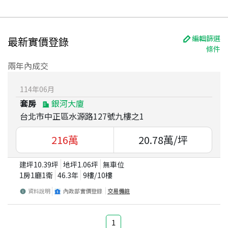
編輯篩選
最新實價登錄
條件
兩年內成交
114
年
06
月
套房
銀河大廈
台北市中正區水源路127號九樓之1
216
萬
20.78
萬/坪
建坪
10.39
坪
地坪
1.06
坪
無車位
1房1廳1衛
46.3
年
9
樓/
10
樓
資料說明
內政部實價登錄
交易備註
1