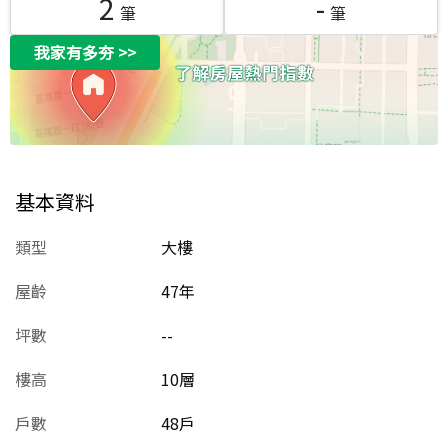
2
-
筆
筆
我家有多夯
>>
基本資料
類型
大樓
屋齡
47
年
坪數
--
樓高
10層
戶數
48戶