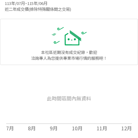
113年/07月~115年/06月
近二年成交價(排除特殊關係間之交易)
本社區
近期沒有成交紀錄，歡迎
洽詢專人為您提供專業市場行情的服務吧！
此時間區間內無資料
7
月
8
月
9
月
10
月
11
月
12
月