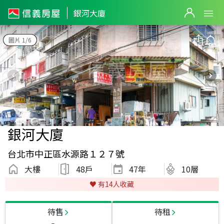
銀河大廈
圖片 1/6
銀河大廈
台北市中正區水源路１２７號
大樓
48戶
47
年
10層
♥️ 有
14
人收藏
待售
待租