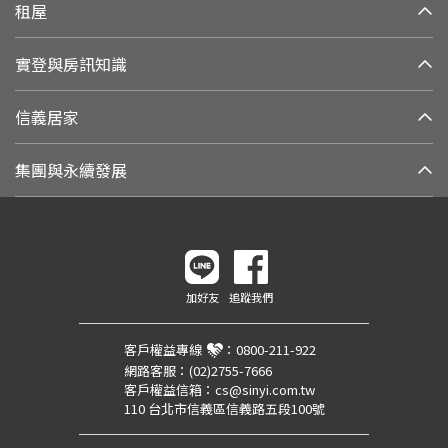
租屋
實登與房訊知識
信義居家
集團與永續發展
加好友
追蹤我們
客戶權益專線
：
0800-211-922
網路客服：
(02)2755-7666
客戶權益信箱：
cs@sinyi.com.tw
110 台北市信義區信義路五段100號