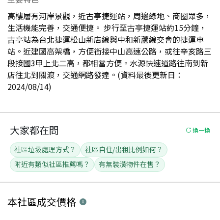
高樓層有河岸景觀，近古亭捷運站，周邊綠地、商圈眾多，
生活機能完善，交通便捷。 步行至古亭捷運站約15分鐘，
古亭站為台北捷運松山新店線與中和新蘆線交會的捷運車
站。近建國高架橋，方便銜接中山高速公路，或往辛亥路三
段接國3甲上北二高，都相當方便。水源快速道路往南到新
店往北到關渡，交通網路發達。(資料最後更新日：
2024/08/14)
大家都在問
換一換
社區垃圾處理方式？
社區自住/出租比例如何？
附近有類似社區推薦嗎？
有無裝潢物件在售？
本社區
成交價格