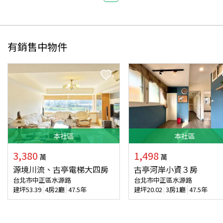
有銷售中物件
本
社區
本
社區
3,380
1,498
萬
萬
源境川流、古亭電梯大四房
古亭河岸小資３房
台北市中正區水源路
台北市中正區水源路
建坪
53.39
4房2廳
47.5年
建坪
20.02
3房1廳
47.5年