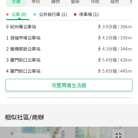
交通
學校
購物
醫療
休閒
寵物
警
公車
(
8
)
公共自行車
(
1
)
停車場
(
1
)
0
紀州庵公車站
3.9
分鐘 /
306m
1
自強市場公車站
4.2
分鐘 /
330m
2
螢橋郵局公車站
4.3
分鐘 /
344m
3
廈門街口公車站
5.4
分鐘 /
426m
4
廈門街口公車站
5.8
分鐘 /
445m
完整周邊生活圈
相似社區/商辦