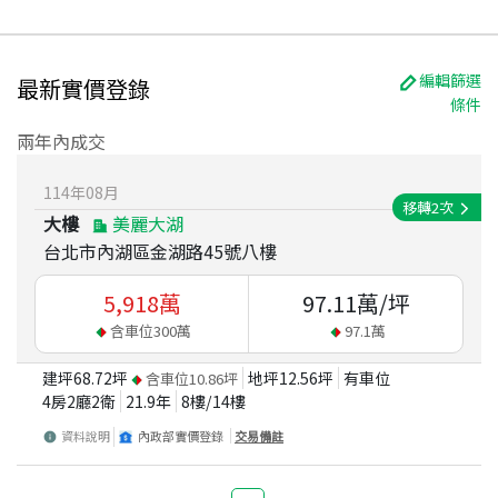
編輯篩選
最新實價登錄
條件
兩年內成交
114
年
08
月
移轉
2
次
大樓
美麗大湖
台北市內湖區金湖路45號八樓
5,918
萬
97.11
萬/坪
含車位
300
萬
97.1
萬
建坪
68.72
坪
地坪
12.56
坪
有車位
含車位
10.86
坪
4房2廳2衛
21.9
年
8
樓/
14
樓
資料說明
內政部實價登錄
交易備註