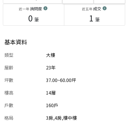
詢問度
成交
近一年
近五年
0
1
筆
筆
基本資料
類型
大樓
屋齡
23
年
坪數
37.00~60.00坪
樓高
14層
戶數
160戶
格局
3房,4房,樓中樓