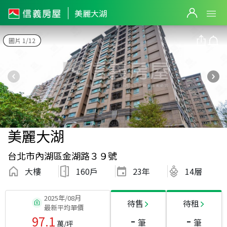
美麗大湖
圖片 1/12
美麗大湖
台北市內湖區金湖路３９號
大樓
160戶
23
年
14層
2025年/08月
待售
待租
最新平均單價
-
-
97.1
筆
筆
萬/坪