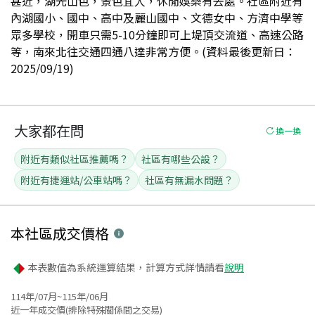
甚近，湖光山色，景色宜人，休閒娛樂有去處。社區附近有
內湖國小、國中、高中及麗山國中、文德女中、方濟中學等
眾多學校，開車只需5-10分鐘即可上堤頂交流道、高速公路
等，南來北往交通四通八達非常方便。(資料最後更新日：
2025/09/19)
大家都在問
換一換
附近有類似社區推薦嗎？
社區有哪些公設？
附近有捷運站/公車站嗎？
社區有無漏水問題？
本社區
成交價格
本表數值為系統運算結果，計算方式詳情請看
說明
114年/07月~115年/06月
近一年成交價(排除特殊關係間之交易)