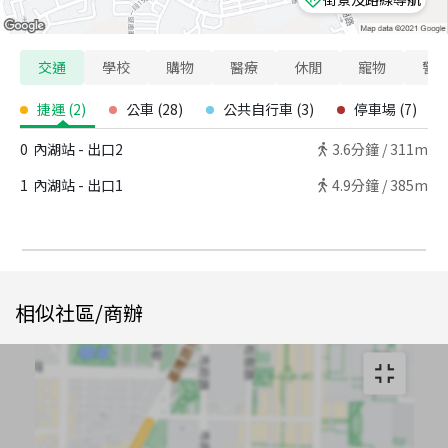
交通
學校
購物
醫療
休閒
寵物
警
捷運
(
2
)
公車
(
28
)
公共自行車
(
3
)
停車場
(
7
)
0
內湖站 - 出口2
3.6
分鐘 /
311m
1
內湖站 - 出口1
4.9
分鐘 /
385m
相似社區/商辦