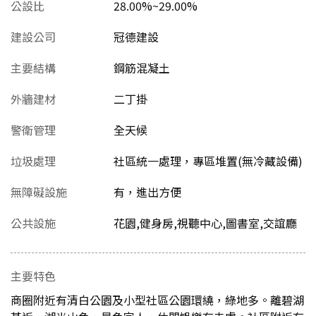
公設比
28.00%~29.00%
建設公司
冠德建設
主要結構
鋼筋混凝土
外牆建材
二丁掛
警衛管理
全天候
垃圾處理
社區統一處理，專區堆置(無冷藏設備)
無障礙設施
有，進出方便
公共設施
花園,健身房,視聽中心,圖書室,交誼廳
主要特色
商圈附近有清白公園及小型社區公園環繞，綠地多。離碧湖