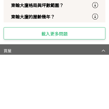
東翰大廈格局與坪數範圍？
東翰大廈的屋齡幾年？
載入更多問題
買屋
賣屋
租屋
實登與房訊知識
信義居家