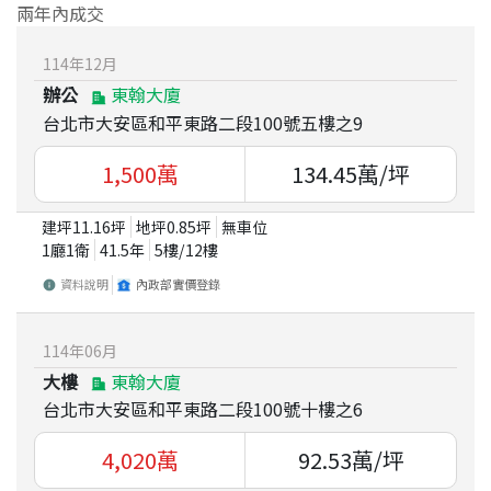
兩年內成交
114
年
12
月
辦公
東翰大廈
台北市大安區和平東路二段100號五樓之9
1,500
萬
134.45
萬/坪
建坪
11.16
坪
地坪
0.85
坪
無車位
1廳1衛
41.5
年
5
樓/
12
樓
資料說明
內政部實價登錄
114
年
06
月
大樓
東翰大廈
台北市大安區和平東路二段100號十樓之6
4,020
萬
92.53
萬/坪