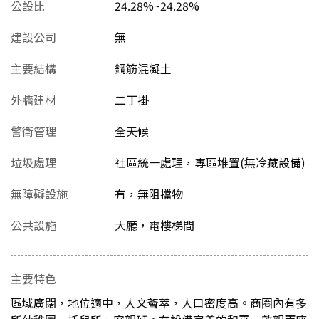
公設比
24.28%~24.28%
建設公司
無
主要結構
鋼筋混凝土
外牆建材
二丁掛
警衛管理
全天候
垃圾處理
社區統一處理，專區堆置(無冷藏設備)
無障礙設施
有，無阻擋物
公共設施
大廳，電樓梯間
主要特色
區域廣闊，地位適中，人文薈萃，人口密度高。商圈內有多