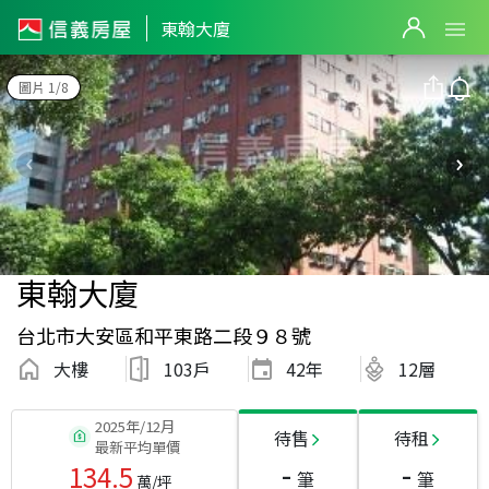
東翰大廈
圖片 1/8
東翰大廈
台北市大安區和平東路二段９８號
大樓
103戶
42
年
12層
2025年/12月
待售
待租
最新平均單價
-
-
134.5
筆
筆
萬/坪