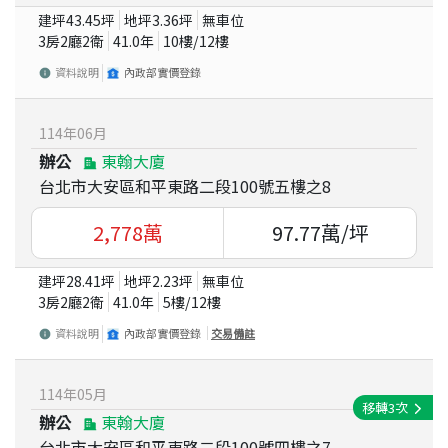
建坪
43.45
坪
地坪
3.36
坪
無車位
3房2廳2衛
41.0
年
10
樓/
12
樓
資料說明
內政部實價登錄
114
年
06
月
辦公
東翰大廈
台北市大安區和平東路二段100號五樓之8
2,778
萬
97.77
萬/坪
建坪
28.41
坪
地坪
2.23
坪
無車位
3房2廳2衛
41.0
年
5
樓/
12
樓
資料說明
內政部實價登錄
交易備註
114
年
05
月
移轉
3
次
辦公
東翰大廈
台北市大安區和平東路二段100號四樓之7