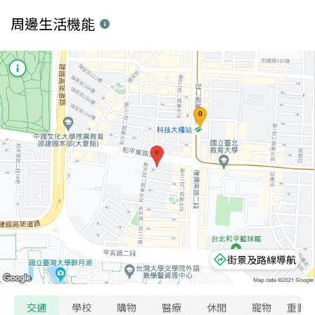
周邊生活機能
街景及路線導航
交通
學校
購物
醫療
休閒
寵物
重要