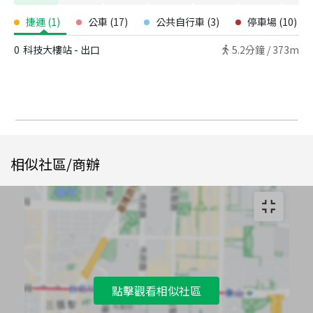
捷運
(
1
)
公車
(
17
)
公共自行車
(
3
)
停車場
(
10
)
0
科技大樓站 - 出口
5.2
分鐘 /
373m
相似社區/商辦
點擊觀看相似社區