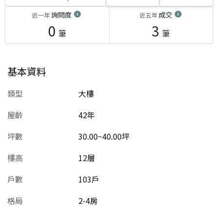
詢問度
成交
近一年
近五年
0
3
筆
筆
基本資料
類型
大樓
屋齡
42
年
坪數
30.00~40.00坪
樓高
12層
戶數
103戶
格局
2-4房