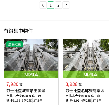
1
2
有銷售中物件
店長推薦
相似
社區
相似
社區
7,980
3,988
萬
萬
莎士比亞坡車帝王美景
莎士比亞名邸雙龍學區
台北市大安區辛亥路二段
台北市大安區辛亥路二段
建坪
81.59
5房2廳
37.5年
建坪
43.97
4房2廳
37.5年