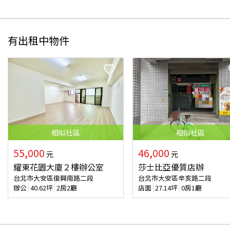
有出租中物件
相似
社區
相似
社區
55,000
46,000
元
元
耀東花園大廈２樓辦公室
莎士比亞優質店辦
台北市大安區復興南路二段
台北市大安區辛亥路二段
辦公
40.62
坪
2房2廳
店面
27.14
坪
0房1廳