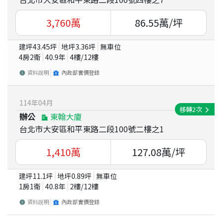
3,760
萬
86.55
萬/坪
建坪
43.45
坪
地坪
3.36
坪
無車位
4房2衛
40.9
年
4
樓/
12
樓
資料說明
內政部實價登錄
114
年
04
月
移轉
2
次
辦公
東翰大廈
台北市大安區和平東路二段100號二樓之1
1,410
萬
127.08
萬/坪
建坪
11.1
坪
地坪
0.89
坪
無車位
1房1衛
40.8
年
2
樓/
12
樓
資料說明
內政部實價登錄