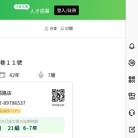
人才招募
登入/註冊
分享
訂閱
巷１１號
42
年
7層
西路店
2-89786537
掃碼電話聊
OP3
賣方
已成交買方
從業時間
組
21組
6-7年