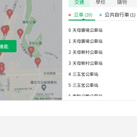
交通
學校
購物
公車
公共自行車
(
20
)
(
1
)
0
天母廣場公車站
1
天母廣場公車站
機能
2
天母新村公車站
3
天母新村公車站
4
三玉宮公車站
5
三玉宮公車站
6
東和公園公車站
7
合庫訓練中心公車站
8
農訓協會公車站
9
齊福華廈公車站