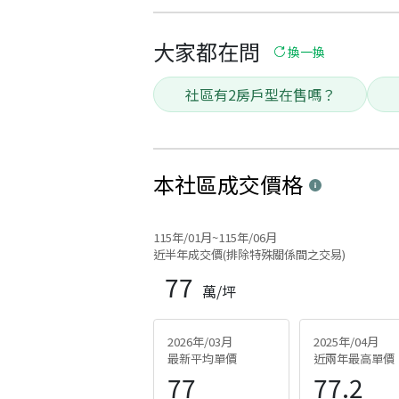
大家都在問
換一換
社區有2房戶型在售嗎？
本社區
成交價格
115年/01月~115年/06月
近半年成交價(排除特殊關係間之交易)
77
萬/坪
2026年/03月
2025年/04月
最新平均單價
近兩年最高單價
77
77.2