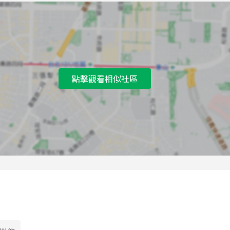
A
齊福華廈公車站
B
天玉里公車站
C
天玉里公車站
D
天和公園公車站
點擊觀看相似社區
E
天母國小公車站
F
天母國小公車站
G
天北站公車站
H
天北站公車站
I
天母公園公車站
J
天母忠誠路口公車站