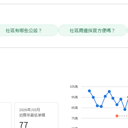
社區有哪些公設？
社區周邊採買方便嗎？
105萬
95萬
85萬
2026年/03月
近兩年最低單價
75萬
77