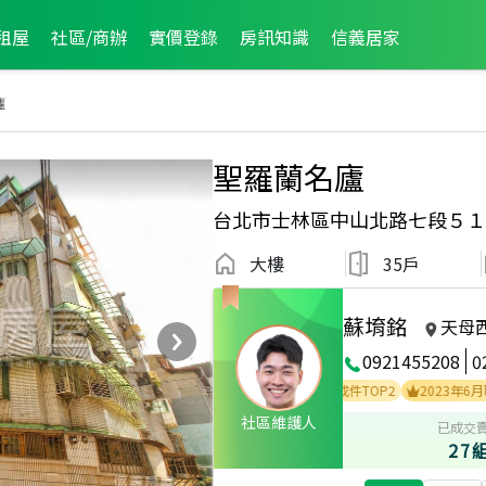
租屋
社區/商辦
實價登錄
房訊知識
信義居家
廬
聖羅蘭名廬
台北市士林區中山北路七段５１
大樓
35戶
蘇堉銘
天母
0921455208
0
TOP2
2026年3月區成件TOP1
2025年7月區成件TOP2
2023年6月區成件T
社區維護人
已成交
27