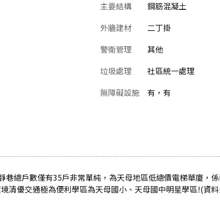
主要結構
鋼筋混凝土
外牆建材
二丁掛
警衛管理
其他
垃圾處理
社區統一處理
無障礙設施
有，有
靜巷總戶數僅有35戶非常單純，為天母地區低總價電梯華廈，
環境清優交通極為便利學區為天母國小、天母國中明星學區!(資