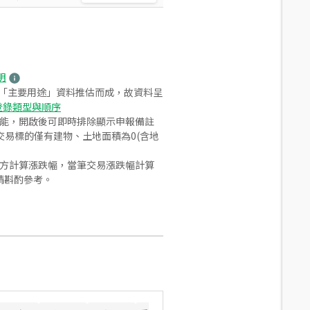
明
之「主要用途」資料推估而成，故資料呈
登錄類型與順序
功能，開啟後可即時排除顯示申報備註
易標的僅有建物、土地面積為0(含地
合方計算漲跌幅，當筆交易漲跌幅計算
請斟酌參考。