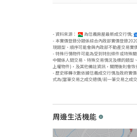
- 資料來源：
為信義房屋最新成交行情;
- 本實價登錄分類係綜合內政部實價登錄2
現類型、順序可能會與內政部不動產交易實
- 特殊行情物件可能為受到特別條件或特殊
中關係人間交易、特殊交易情況及標的類型、
上權物件)，及其他備註資訊，關閉後則會恢
- 歷史移轉次數依據信義成交行情及政府實
式為(當筆交易之成交總價/前一筆交易之成
周邊生活機能