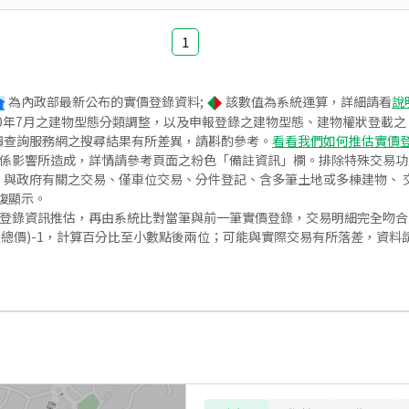
1
為內政部最新公布的實價登錄資料;
該數值為系統運算，詳細請看
說
020年7月之建物型態分類調整，以及申報登錄之建物型態、建物權狀登載
價查詢服務網之搜尋結果有所差異，請斟酌參考。
看看我們如何推估實價
關係影響所造成，詳情請參考頁面之粉色「備註資訊」欄。排除特殊交易
與政府有關之交易、僅車位交易、分件登記、含多筆土地或多棟建物、 交
復顯示。
價登錄資訊推估，再由系統比對當筆與前一筆實價登錄，交易明細完全吻
交總價)-1，計算百分比至小數點後兩位；可能與實際交易有所落差，資料