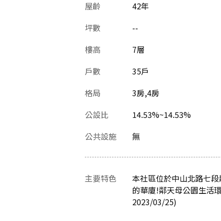
屋齡
42
年
坪數
--
樓高
7層
戶數
35戶
格局
3房,4房
公設比
14.53%~14.53%
公共設施
無
主要特色
本社區位於中山北路七段
的華廈!鄰天母公園生活
2023/03/25)