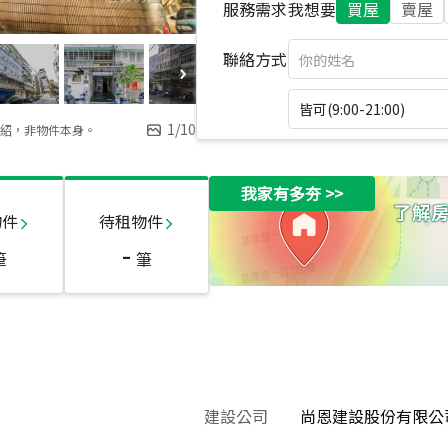
服務需求
我想要
買屋
賣屋
聯絡方式
皆可(9:00-21:00)
1
/
10
紹，非物件本身。
我家有多夯
>>
物件
待租物件
-
筆
筆
建設公司
尚恩建設股份有限公