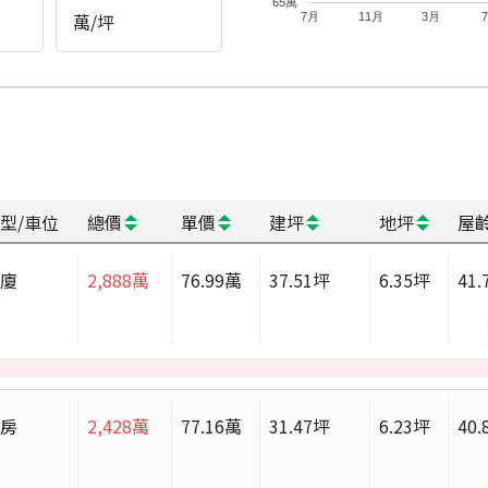
65萬
萬/坪
7月
11月
3月
型/車位
總價
單價
建坪
地坪
屋
華廈
2,888
萬
76.99
萬
37.51
坪
6.35
坪
41.
套房
2,428
萬
77.16
萬
31.47
坪
6.23
坪
40.