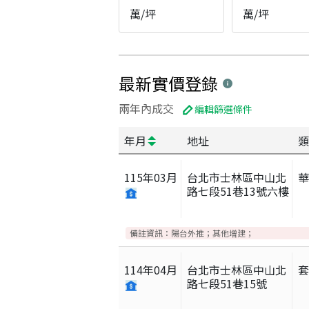
萬/坪
萬/坪
最新實價登錄
兩年內成交
編輯篩選條件
年月
地址
類
115
年
03
月
台北市士林區中山北
路七段51巷13號六樓
備註資訊：
陽台外推；其他增建；
114
年
04
月
台北市士林區中山北
路七段51巷15號