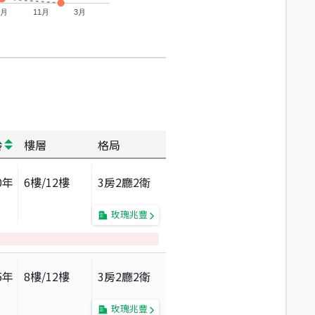
7月
11月
3月
齡
樓層
格局
0
年
6
樓/
12
樓
3房2廳2衛
玫瑰兆豐
5
年
8
樓/
12
樓
3房2廳2衛
玫瑰兆豐