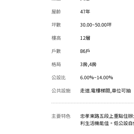
屋齡
47
年
坪數
30.00~50.00坪
樓高
12層
戶數
86戶
格局
3房,4房
公設比
6.00%~14.00%
公共設施
走道.電樓梯間,車位可抽
主要特色
忠孝東路五段上重點住辦
利生活機能佳。低公設自住辦