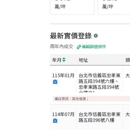
萬/坪
萬/坪
最新實價登錄
兩年內成交
編輯篩選條件
年月
地址
類
115
年
01
月
台北市信義區忠孝東
路五段394號六樓、
忠孝東路五段394號
六樓之1
備註資訊：
其他增建；
114
年
07
月
台北市信義區忠孝東
路五段396號八樓