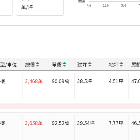
90萬
萬/坪
7月
11月
3月
型/車位
總價
單價
建坪
地坪
屋
大樓
3,468
萬
90.09
萬
38.5
坪
4.51
坪
47.
大樓
3,658
萬
92.52
萬
39.54
坪
7.77
坪
46.