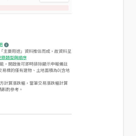
明
之「主要用途」資料推估而成，故資料呈
登錄類型與順序
功能，開啟後可即時排除顯示申報備註
易標的僅有建物、土地面積為0(含地
合方計算漲跌幅，當筆交易漲跌幅計算
請斟酌參考。