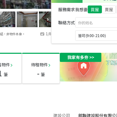
服務需求
我想要
買屋
賣屋
聯絡方式
1
/
8
紹，非物件本身。
皆可(9:00-21:00)
我家有多夯
>>
售物件
待租物件
1
-
筆
筆
建設公司
館聯建設股份有限公