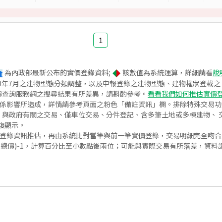
1
為內政部最新公布的實價登錄資料;
該數值為系統運算，詳細請看
說
020年7月之建物型態分類調整，以及申報登錄之建物型態、建物權狀登載
價查詢服務網之搜尋結果有所差異，請斟酌參考。
看看我們如何推估實價
關係影響所造成，詳情請參考頁面之粉色「備註資訊」欄。排除特殊交易
與政府有關之交易、僅車位交易、分件登記、含多筆土地或多棟建物、 交
復顯示。
價登錄資訊推估，再由系統比對當筆與前一筆實價登錄，交易明細完全吻
交總價)-1，計算百分比至小數點後兩位；可能與實際交易有所落差，資料