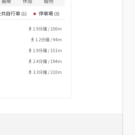
醫療
休閒
寵物
警消
公共自行車
停車場
(
1
)
(
3
)
1.9
分鐘 /
100m
1.2
分鐘 /
94m
1.9
分鐘 /
151m
2.4
分鐘 /
194m
3.3
分鐘 /
210m