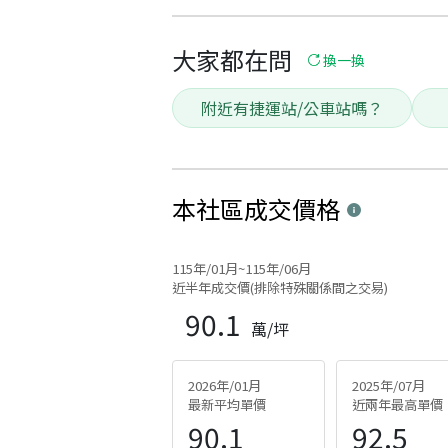
大家都在問
換一換
附近有捷運站/公車站嗎？
本社區
成交價格
115年/01月~115年/06月
近半年成交價(排除特殊關係間之交易)
90.1
萬/坪
2026年/01月
2025年/07月
最新平均單價
近兩年最高單價
90.1
92.5