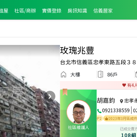
租屋
社區/商辦
實價登錄
房訊知識
信義居家
玫瑰兆豐
台北市信義區忠孝東路五段３８
大樓
86戶
♥️ 有
4
胡嘉鈞
忠孝
0921338559
0
2024年1月區業績TOP3
2024年1月區成件TOP2
2023年3月區成件TOP1
社區維護人
已成交賣
108組