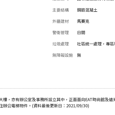
主要結構
鋼筋混凝土
外牆建材
馬賽克
警衛管理
日間
垃圾處理
社區統一處理，專區堆
無障礙設施
無
大樓，亦有辦公室及事務所設立其中，正面面向EAT時尚館及遠
公電梯物件。(資料最後更新日：2021/09/30)