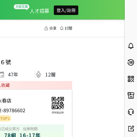
人才招募
登入/註冊
分享
訂閱
６號
47
年
12層
人收藏
永春店
2-89786602
掃碼電話聊
方
已成交買方
從業時間
78組
16-17年