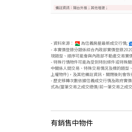
備註資訊：
陽台外推；其他增建；
- 資料來源：
為信義房屋最新成交行情;
- 本實價登錄分類係綜合內政部實價登錄2
現類型、順序可能會與內政部不動產交易實
- 特殊行情物件可能為受到特別條件或特殊
中關係人間交易、特殊交易情況及標的類型、
上權物件)，及其他備註資訊，關閉後則會恢
- 歷史移轉次數依據信義成交行情及政府實
式為(當筆交易之成交總價/前一筆交易之成
有銷售中物件