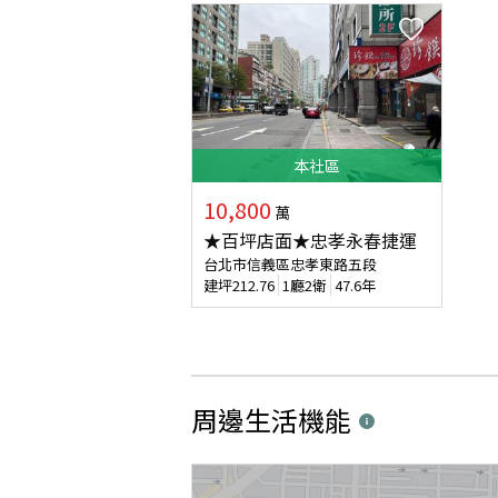
本
社區
10,800
萬
★百坪店面★忠孝永春捷運
台北市信義區忠孝東路五段
建坪
212.76
1廳2衛
47.6年
周邊生活機能