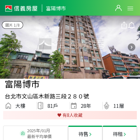
富陽博市
圖片 1/8
富陽博市
台北市文山區木新路三段２８０號
大樓
81戶
28
年
11層
♥️ 有
8
人收藏
2025年/01月
待售
待租
最新平均單價