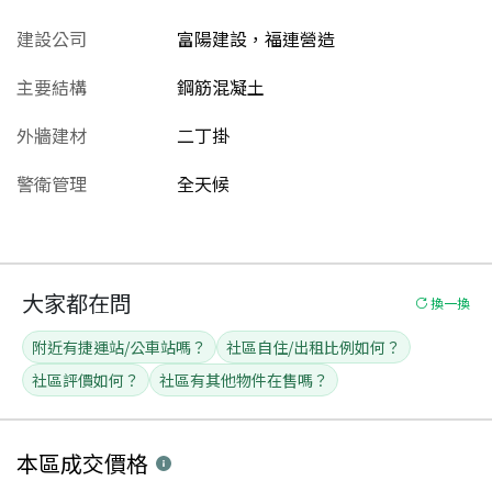
建設公司
富陽建設，福連營造
主要結構
鋼筋混凝土
外牆建材
二丁掛
警衛管理
全天候
大家都在問
換一換
附近有捷運站/公車站嗎？
社區自住/出租比例如何？
社區評價如何？
社區有其他物件在售嗎？
本區
成交價格