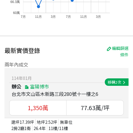
66.3萬
60萬
7月
11月
3月
7月
11月
3月
編輯篩選
最新實價登錄
條件
兩年內成交
114
年
01
月
移轉
2
次
辦公
富陽博市
台北市文山區木新路三段280號十一樓之6
1,350
萬
77.63
萬/坪
建坪
17.39
坪
地坪
2.52
坪
無車位
2房2廳1衛
26.4
年
11
樓/
11
樓