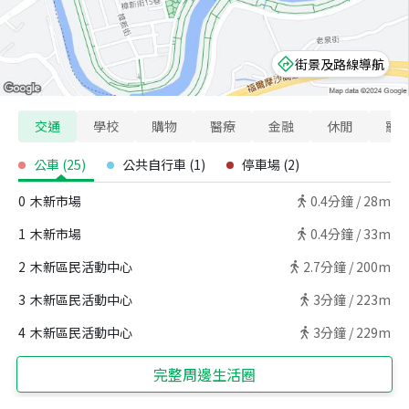
街景及路線導航
交通
學校
購物
醫療
金融
休閒
寵
公車
(
25
)
公共自行車
(
1
)
停車場
(
2
)
0
木新市場
0.4
分鐘 /
28m
1
木新市場
0.4
分鐘 /
33m
2
木新區民活動中心
2.7
分鐘 /
200m
3
木新區民活動中心
3
分鐘 /
223m
4
木新區民活動中心
3
分鐘 /
229m
完整周邊生活圈