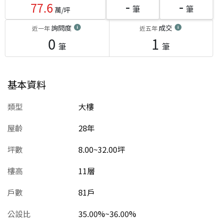
-
-
77.6
筆
筆
萬/坪
詢問度
成交
近一年
近五年
0
1
筆
筆
基本資料
類型
大樓
屋齡
28
年
坪數
8.00~32.00坪
樓高
11層
戶數
81戶
公設比
35.00%~36.00%