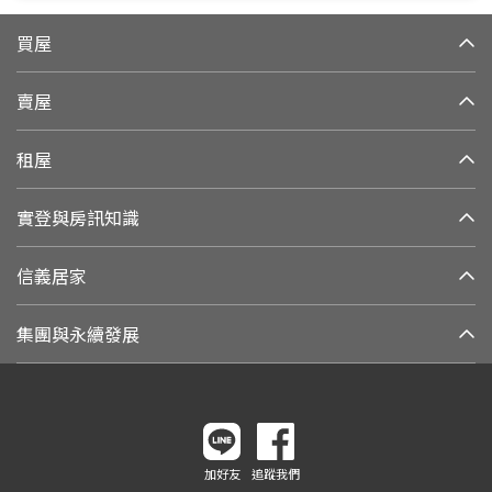
買屋
賣屋
租屋
實登與房訊知識
信義居家
集團與永續發展
加好友
追蹤我們