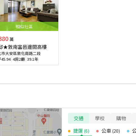
相似
社區
380
萬
邸★敦南富邑邊間高樓
北市大安區敦化南路二段
坪
45.94
4房2廳
39.1年
交通
學校
購物
捷運
公車
(
6
)
(
20
)