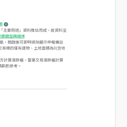
明
之「主要用途」資料推估而成，故資料呈
登錄類型與順序
功能，開啟後可即時排除顯示申報備註
易標的僅有建物、土地面積為0(含地
合方計算漲跌幅，當筆交易漲跌幅計算
請斟酌參考。