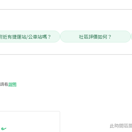
附近有捷運站/公車站嗎？
社區評價如何？
請看
說明
此時間區