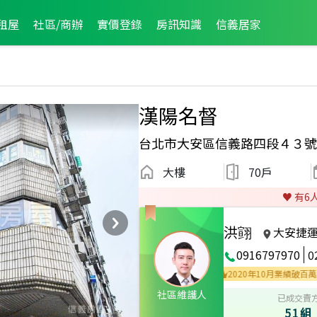
租屋
社區/商辦
實價登錄
房訊知識
信義居家
漢陽名督
台北市大安區信義路四段４３號
大樓
70戶
♥️ 有
6
洪翧
大安捷
0916797970
0
年業績破千萬經紀人員
2020年11月區業績TOP1
2020年10月業績破百萬經紀人
社區維護人
已成交賣
51組