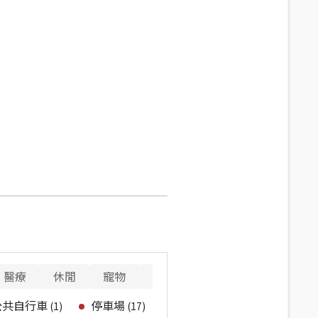
醫療
休閒
寵物
警消
重要設施
公共自行車
停車場
(
1
)
(
17
)