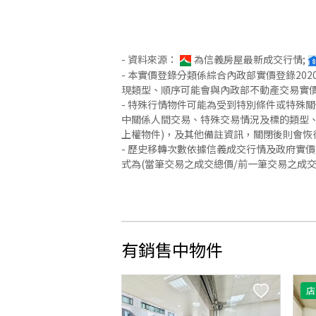
- 資料來源：
為信義房屋最新成交行情;
- 本實價登錄分類係綜合內政部實價登錄2
現類型、順序可能會與內政部不動產交易實
- 特殊行情物件可能為受到特別條件或特殊
中關係人間交易、特殊交易情況及標的類型、
上權物件)，及其他備註資訊，關閉後則會恢
- 歷史移轉次數依據信義成交行情及政府實
式為(當筆交易之成交總價/前一筆交易之成
有銷售中物件
店