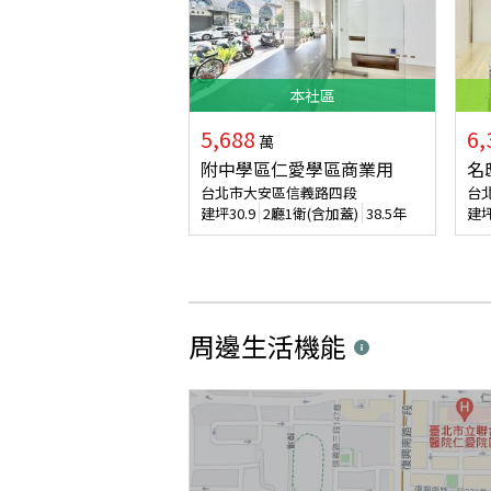
本
社區
5,688
6,
萬
附中學區仁愛學區商業用
名
台北市大安區信義路四段
台
建坪
30.9
2廳1衛(含加蓋)
38.5年
建
周邊生活機能