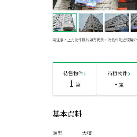
請注意，上方物件照片如有街景，為物件附近環境介
待售物件
待租物件
1
-
筆
筆
基本資料
類型
大樓