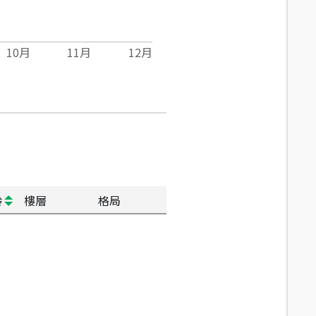
10
月
11
月
12
月
齡
樓層
格局