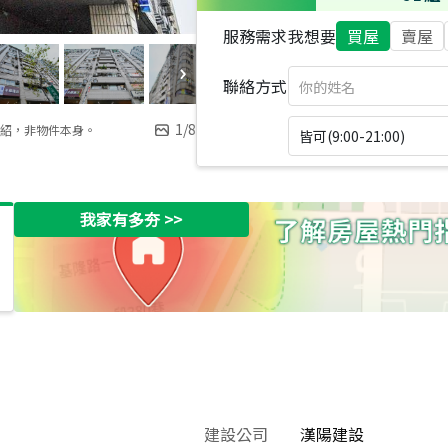
服務需求
我想要
買屋
賣屋
聯絡方式
1
/
8
紹，非物件本身。
皆可(9:00-21:00)
我家有多夯
>>
建設公司
漢陽建設