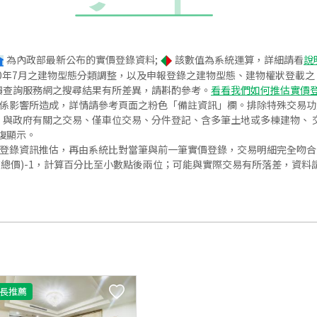
為內政部最新公布的實價登錄資料;
該數值為系統運算，詳細請看
說
020年7月之建物型態分類調整，以及申報登錄之建物型態、建物權狀登載
價查詢服務網之搜尋結果有所差異，請斟酌參考。
看看我們如何推估實價
關係影響所造成，詳情請參考頁面之粉色「備註資訊」欄。排除特殊交易
與政府有關之交易、僅車位交易、分件登記、含多筆土地或多棟建物、 交
復顯示。
價登錄資訊推估，再由系統比對當筆與前一筆實價登錄，交易明細完全吻
交總價)-1，計算百分比至小數點後兩位；可能與實際交易有所落差，資料
長推薦