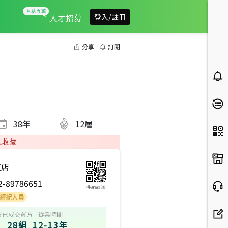
人才招募
登入/註冊
分享
訂閱
38
年
12層
人收藏
運店
2-89786651
掃碼電話聊
員
方
已成交買方
從業時間
28組
12-13年