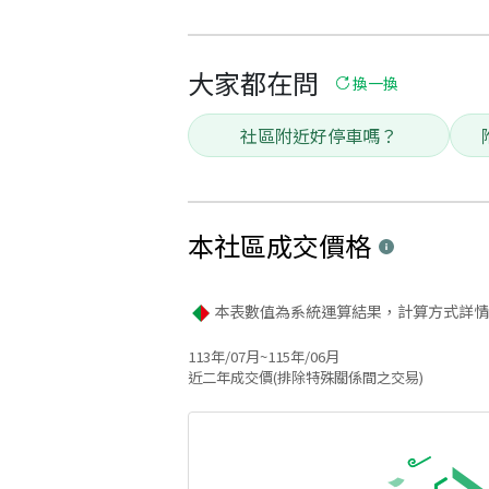
大家都在問
換一換
社區附近好停車嗎？
本社區
成交價格
本表數值為系統運算結果，計算方式詳情
113年/07月~115年/06月
近二年成交價(排除特殊關係間之交易)