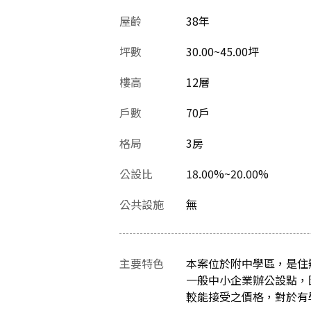
屋齡
38
年
坪數
30.00~45.00坪
樓高
12層
戶數
70戶
格局
3房
公設比
18.00%~20.00%
公共設施
無
主要特色
本案位於附中學區，是住
一般中小企業辦公設點，
較能接受之價格，對於有學