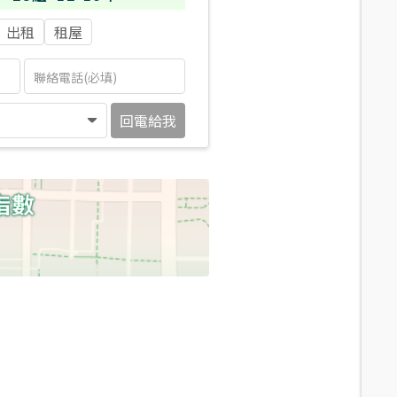
出租
租屋
回電給我