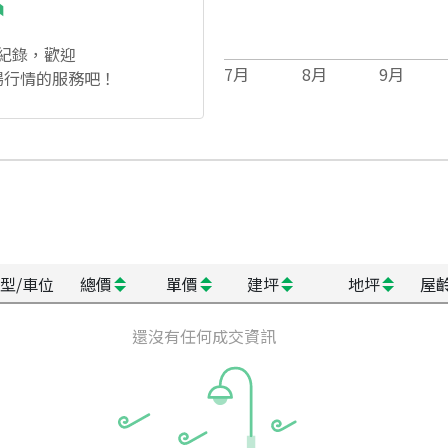
紀錄，歡迎
7
月
8
月
9
月
場行情的服務吧！
型/車位
總價
單價
建坪
地坪
屋
還沒有任何成交資訊