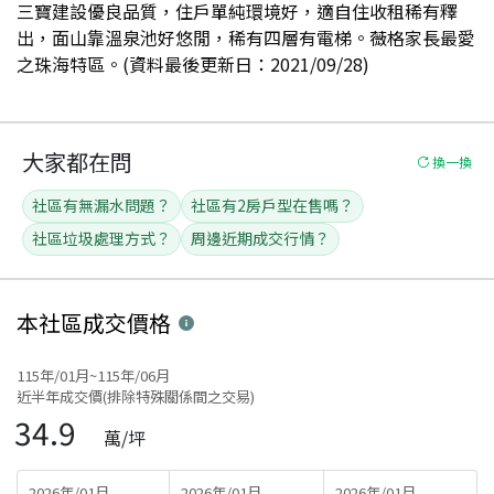
三寶建設優良品質，住戶單純環境好，適自住收租稀有釋
出，面山靠溫泉池好悠閒，稀有四層有電梯。薇格家長最愛
之珠海特區。(資料最後更新日：2021/09/28)
大家都在問
換一換
社區有無漏水問題？
社區有2房戶型在售嗎？
社區垃圾處理方式？
周邊近期成交行情？
本社區
成交價格
115年/01月~115年/06月
近半年成交價(排除特殊關係間之交易)
34.9
萬/坪
2026年/01月
2026年/01月
2026年/01月