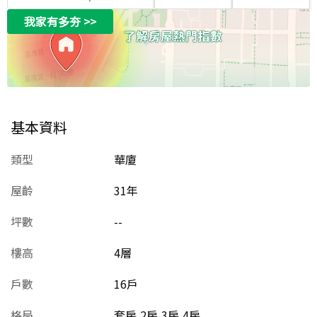
我家有多夯
>>
基本資料
類型
華廈
屋齡
31
年
坪數
--
樓高
4層
戶數
16戶
格局
套房,2房,3房,4房