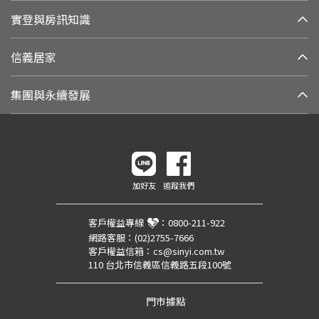
實登與房訊知識
信義居家
集團與永續發展
加好友
追蹤我們
客戶權益專線
：
0800-211-922
網路客服：
(02)2755-7666
客戶權益信箱：
cs@sinyi.com.tw
110 台北市信義區信義路五段100號
門市據點