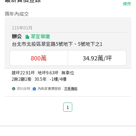
條件
兩年內成交
115
年
01
月
辦公
翠宜華廈
台北市北投區翠宜路5號地下、5號地下之1
800
萬
34.92
萬/坪
建坪
22.91
坪
地坪
9.63
坪
無車位
2房2廳1衛
30.5
年
-1
樓/
4
樓
資料說明
內政部實價登錄
交易備註
1