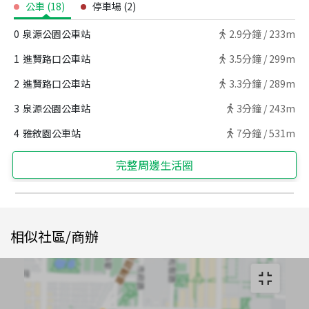
公車
(
18
)
停車場
(
2
)
0
泉源公園公車站
2.9
分鐘 /
233m
1
進賢路口公車站
3.5
分鐘 /
299m
2
進賢路口公車站
3.3
分鐘 /
289m
3
泉源公園公車站
3
分鐘 /
243m
4
雅敘園公車站
7
分鐘 /
531m
完整周邊生活圈
相似社區/商辦