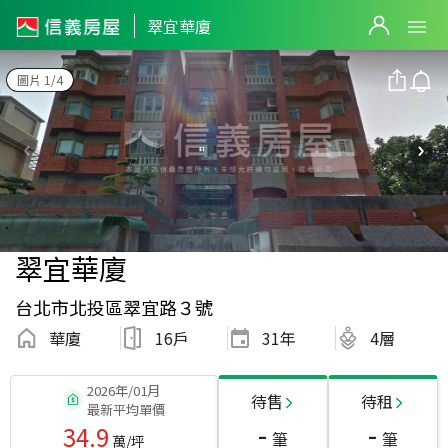
翠宜華廈
圖片 1/4
翠宜華廈
台北市北投區翠宜路３號
華廈
16戶
31
年
4層
2026年/01月
待售
待租
最新平均單價
-
-
34.9
筆
筆
萬/坪