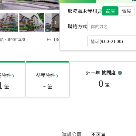
服務需求
我想要
買屋
賣屋
聯絡方式
1
/
8
紹，非物件本身。
皆可(9:00-21:00)
近一年
詢問度
售物件
待租物件
0
1
-
筆
筆
筆
建設公司
不可考