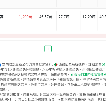
公寓
1,290
萬
46.57
萬
27.7
坪
12.29
坪
40.
1
為內政部最新公布的實價登錄資料;
該數值為系統運算，詳細請看
說
020年7月之建物型態分類調整，以及申報登錄之建物型態、建物權狀登載
價查詢服務網之搜尋結果有所差異，請斟酌參考。
看看我們如何推估實價
關係影響所造成，詳情請參考頁面之粉色「備註資訊」欄。排除特殊交易
與政府有關之交易、僅車位交易、分件登記、含多筆土地或多棟建物、 交
復顯示。
價登錄資訊推估，再由系統比對當筆與前一筆實價登錄，交易明細完全吻
交總價)-1，計算百分比至小數點後兩位；可能與實際交易有所落差，資料