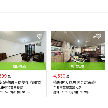
相似
社區
相似
社區
699
4,630
萬
萬
安站邊間三房雙衛浴開窗
❀旺財人氣角間金店面❀
北市中和區景新街
台北市萬華區萬大路
坪
33.52
3房2廳
40.0年
建坪
57.99
4房4廳
39.9年