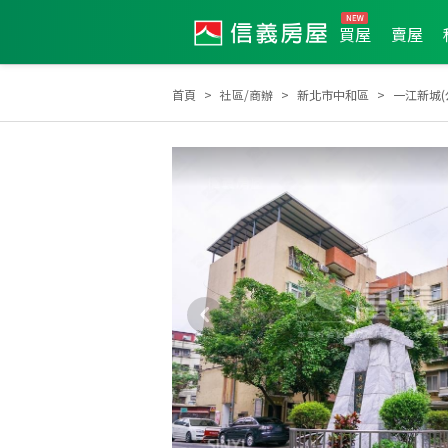
買屋
賣屋
首頁
社區/商辦
新北市中和區
一江新城(
2021年1月區業績TOP1
2026年2月區成件TOP1
2