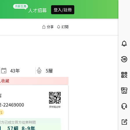
人才招募
登入/註冊
分享
訂閱
43
年
5層
人收藏
店
2-22469000
掃碼電話聊
賣方
已成交買方
從業時間
組
57組
8-9年