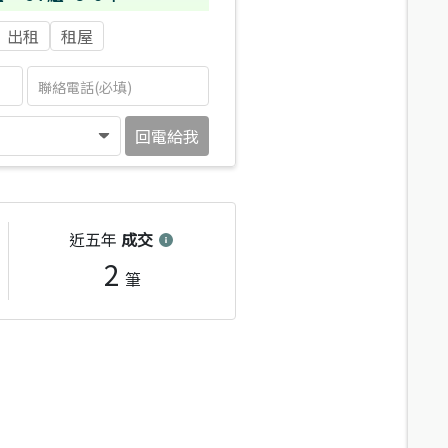
出租
租屋
回電給我
近五年
成交
2
筆