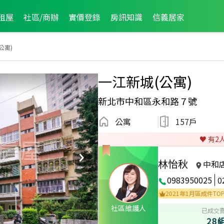
租屋
社區/商辦
實價登錄
房訊知識
信義居家
公寓)
一江新城(公寓)
新北市中和區永和路７號
公寓
157戶
♥️ 有
2
林怡秋
中和
0983950025
0
023年7月區成件TOP2
2021年11月區成件TOP3
2021年1月區成件TOP1
社區維護人
已成交
28