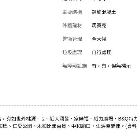
主要結構
鋼筋混凝土
外牆建材
馬賽克
警衛管理
全天候
垃圾處理
自行處理
無障礙設施
有，有，但無標示
，有如世外桃源。 2、近大潤發、家樂福、威力廣場、B&Q特
永和區、仁愛公園、永和比漾百貨、中和廟口，生活機能佳。(資