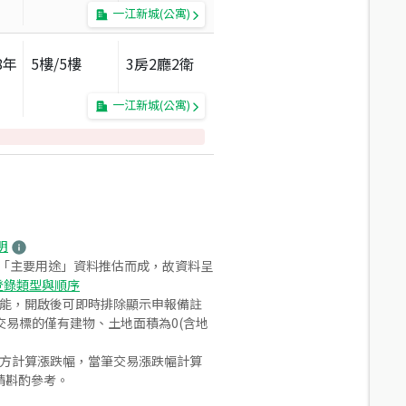
一江新城(公寓)
8
年
5
樓/
5
樓
3房2廳2衛
一江新城(公寓)
明
之「主要用途」資料推估而成，故資料呈
登錄類型與順序
功能，開啟後可即時排除顯示申報備註
易標的僅有建物、土地面積為0(含地
合方計算漲跌幅，當筆交易漲跌幅計算
請斟酌參考。