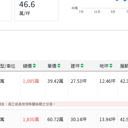
46.6
40萬
萬/坪
7月
11月
3月
型/車位
總價
單價
建坪
地坪
屋
公寓
1,085
萬
39.42
萬
27.53
坪
12.46
坪
42.
親友、員工或其他特殊關係間之交易。
公寓
1,830
萬
60.72
萬
30.14
坪
13.94
坪
41.