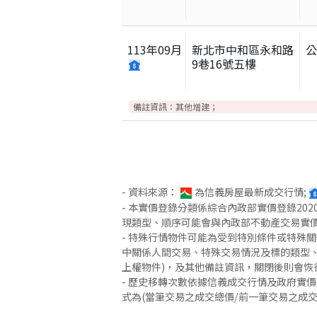
113
年
09
月
新北市中和區永和路
9巷16號五樓
備註資訊：
其他增建；
- 資料來源：
為信義房屋最新成交行情;
- 本實價登錄分類係綜合內政部實價登錄2
現類型、順序可能會與內政部不動產交易實
- 特殊行情物件可能為受到特別條件或特殊
中關係人間交易、特殊交易情況及標的類型、
上權物件)，及其他備註資訊，關閉後則會恢
- 歷史移轉次數依據信義成交行情及政府實
式為(當筆交易之成交總價/前一筆交易之成