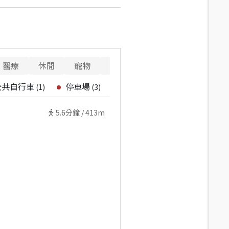
醫療
休閒
寵物
警消
重要設施
公共自行車
停車場
(
1
)
(
3
)
5.6
分鐘 /
413m