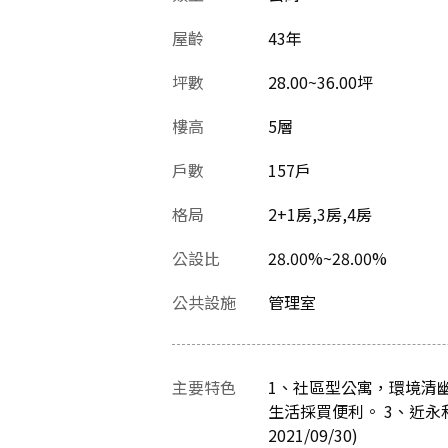
屋齡
43
年
坪數
28.00~36.00坪
樓高
5層
戶數
157戶
格局
2+1房,3房,4房
公設比
28.00%~28.00%
公共設施
管理室
主要特色
1、社區型公寓，環境清幽
生活採買便利。 3、近
2021/09/30)