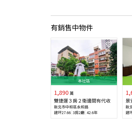
有銷售中物件
本
社區
1,890
1,
萬
雙捷運３房２衛邊間有代收
景
新北市中和區永和路
新
建坪
27.66
3房2廳
42.6年
建