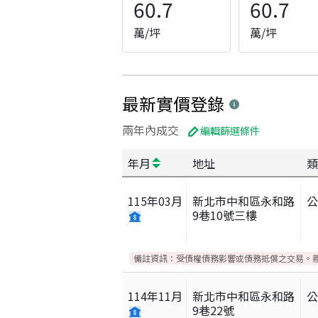
60.7
60.7
萬/坪
萬/坪
最新實價登錄
兩年內成交
編輯篩選條件
年月
地址
類
115
年
03
月
新北市中和區永和路
9巷10號三樓
備註資訊：
受債權債務影響或債務抵償之交易。
114
年
11
月
新北市中和區永和路
9巷22號