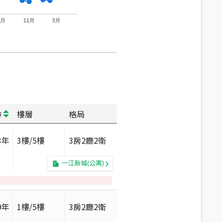
7月
11月
3月
齡
樓層
格局
3
年
3
樓/
5
樓
3房2廳2衛
一江新城(公寓)
9
年
1
樓/
5
樓
3房2廳2衛