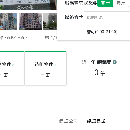
服務需求
我想要
買屋
賣屋
聯絡方式
皆可(9:00-21:00)
1
/
9
紹，非物件本身。
近一年
詢問度
售物件
待租物件
0
-
-
筆
筆
筆
建設公司
總誼建設