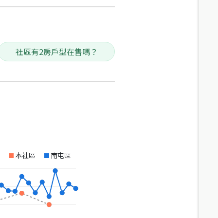
社區有2房戶型在售嗎？
本社區
南屯區