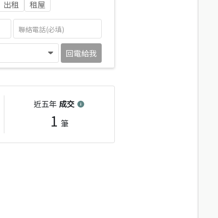
出租
租屋
回電給我
近五年
成交
1
筆