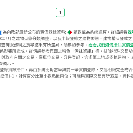
1
為內政部最新公布的實價登錄資料;
該數值為系統運算，詳細請看
說
020年7月之建物型態分類調整，以及申報登錄之建物型態、建物權狀登載
價查詢服務網之搜尋結果有所差異，請斟酌參考。
看看我們如何推估實價
關係影響所造成，詳情請參考頁面之粉色「備註資訊」欄。排除特殊交易
與政府有關之交易、僅車位交易、分件登記、含多筆土地或多棟建物、 交
復顯示。
價登錄資訊推估，再由系統比對當筆與前一筆實價登錄，交易明細完全吻
交總價)-1，計算百分比至小數點後兩位；可能與實際交易有所落差，資料