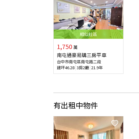
相似
社區
1,750
萬
南屯通豪易購三房平車
台中市南屯區南屯路二段
建坪
46.28
3房2廳
21.9年
有出租中物件