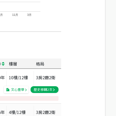
7月
11月
3月
齡
樓層
格局
9
年
10
樓/
12
樓
3房2廳2衛
文心豐華
歷史移轉
2
次
6
年
4
樓/
12
樓
3房2廳2衛