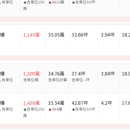
有車位
含車位
150
36.52
萬
含車位
9.5
坪
萬
大樓
1,145
萬
35.05
萬
32.66
坪
3.94
坪
18.
大樓
1,300
萬
34.76
萬
37.4
坪
3.84
坪
18.
有車位
含車位價
含車位計算
含車位
--
坪
大樓
1,438
萬
33.54
萬
42.87
坪
4.2
坪
17.
有車位
含車位
150
38.6
萬
含車位
9.5
坪
萬