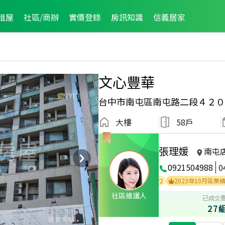
租屋
社區/商辦
實價登錄
房訊知識
信義居家
文心豐華
台中市南屯區南屯路二段４２０
大樓
58戶
張理媛
南屯
0921504988
0
2024年度區成件TOP3
2024年4月區業績TOP2
2023年10月區業績TOP1
社區維護人
已成交
27