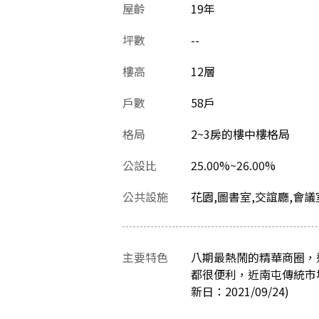
屋齡
19
年
坪數
--
樓高
12層
戶數
58戶
格局
2~3房的樓中樓格局
公設比
25.00%~26.00%
公共設施
花園,圖書室,交誼廳,會議
主要特色
八期最熱鬧的精華商圈，
都很便利，近南屯傳統市
新日：2021/09/24)