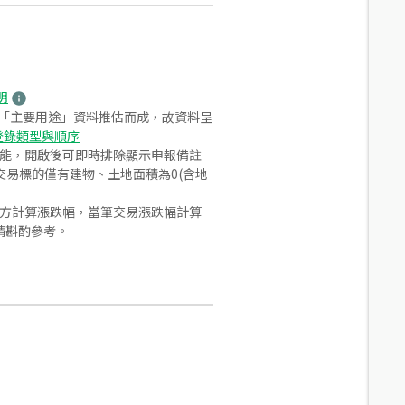
明
之「主要用途」資料推估而成，故資料呈
登錄類型與順序
功能，開啟後可即時排除顯示申報備註
易標的僅有建物、土地面積為0(含地
合方計算漲跌幅，當筆交易漲跌幅計算
請斟酌參考。