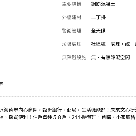
主要結構
鋼筋混凝土
外牆建材
二丁掛
警衛管理
全天候
垃圾處理
社區統一處理，統一
無障礙設施
無，有無障礙空間
室
近海德堡向心商圈，臨近銀行、郵局，生活機能好！未來文心捷
場，採買便利！住戶單純５８戶，24小時管理，首購、小家庭皆