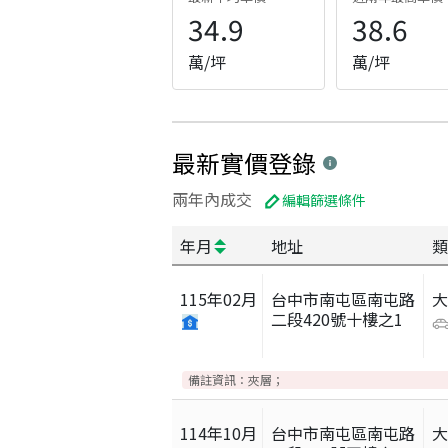
34.9
38.6
萬/坪
萬/坪
最新實價登錄
兩年內成交
編輯篩選條件
年月
地址
類
115
年
02
月
台中市南屯區南屯路
二段420號十樓之1
備註資訊：
夾層；
114
年
10
月
台中市南屯區南屯路