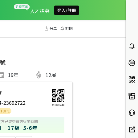
人才招募
登入/註冊
分享
訂閱
號
19
年
12層
店
4-23692722
掃碼電話聊
賣方
已成交買方
從業時間
組
17組
5-6年