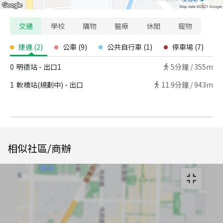
交通
學校
購物
醫療
休閒
寵物
捷運
(
2
)
公車
(
9
)
公共自行車
(
1
)
停車場
(
7
)
0
明德站 - 出口1
5
分鐘 /
355m
1
軟橋站(規劃中) - 出口
11.9
分鐘 /
943m
相似社區/商辦