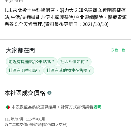
1.未來北投士林科學園區，潛力大 2.知名建商 3.近明德捷運
站,生活/交通機能方便 4.振興醫院/台北榮總醫院，醫療資源
完善 5.全天候管理.(資料最後更新日：2021/10/10)
大家都在問
換一換
附近有捷運站/公車站嗎？
社區評價如何？
社區有哪些公設？
社區有其他物件在售嗎？
本社區
成交價格
本表數值為系統運算結果，計算方式詳情請看
說明
113年/07月~115年/06月
近二年成交價(排除特殊關係間之交易)