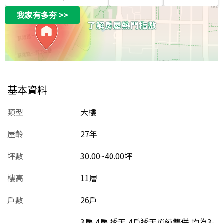
我家有多夯
>>
基本資料
類型
大樓
屋齡
27
年
坪數
30.00~40.00坪
樓高
11層
戶數
26戶
3房,4房,透天,4戶透天單純雙併,均為3-