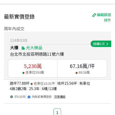
編輯篩選
最新實價登錄
條件
兩年內成交
114
年
03
月
移轉
2
次
大樓
元大臻品
台北市北投區明德路11號六樓
5,230
萬
67.16
萬/坪
含車位
550
萬
69.26
萬
建坪
77.88
坪
地坪
15.56
坪
有車位
含車位
10.31
坪
4房2廳2衛
25.3
年
6
樓/
11
樓
資料說明
內政部實價登錄
交易備註
1