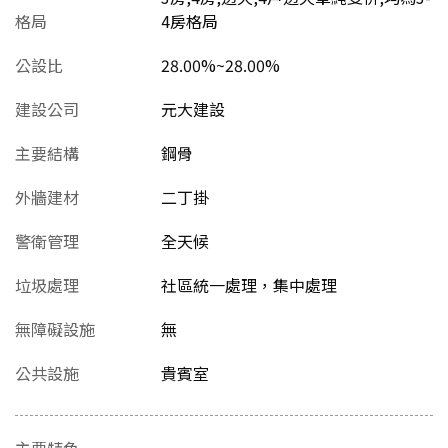
格局
4房格局
公設比
28.00%~28.00%
建設公司
元大建設
主要結構
鋼骨
外牆建材
二丁掛
警衛管理
全天候
垃圾處理
社區統一處理，集中處理
無障礙設施
無
公共設施
貴賓室
主要特色