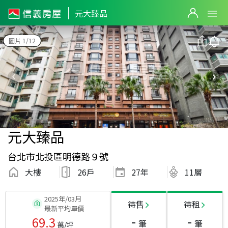
元大臻品
圖片 1/12
元大臻品
台北市北投區明德路９號
大樓
26戶
27
年
11層
2025年/03月
待售
待租
最新平均單價
-
-
69.3
筆
筆
萬/坪